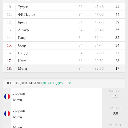
10.
Тулуза
33
47-46
44
11.
ФК Париж
34
47-50
44
12.
Брест
34
43-55
39
13.
Анжер
34
29-48
36
14.
Гавр
34
32-44
35
15.
Осер
34
34-44
34
16.
Ницца
34
37-60
32
17.
Нант
33
29-52
23
18.
Метц
34
32-76
17
ПОСЛЕДНИЕ МАТЧИ
ДРУГ С ДРУГОМ
04.01.26
Лорьян
1:1
Метц
12.01.25
Лорьян
0:0
Метц
21.09.24
Метц