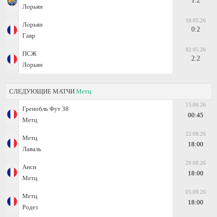
1:2
Лорьян
18.05.26
Лорьян
0:2
Гавр
02.05.26
ПСЖ
2:2
Лорьян
СЛЕДУЮЩИЕ МАТЧИ
Метц
15.08.26
Гренобль Фут 38
00:45
Метц
22.08.26
Метц
18:00
Лаваль
29.08.26
Анси
18:00
Метц
05.09.26
Метц
18:00
Родез