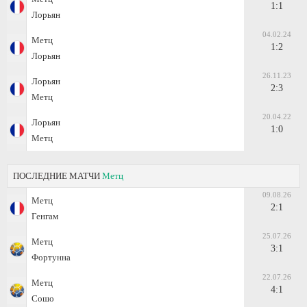
1:1
Лорьян
04.02.24
Метц
1:2
Лорьян
26.11.23
Лорьян
2:3
Метц
20.04.22
Лорьян
1:0
Метц
ПОСЛЕДНИЕ МАТЧИ
Метц
09.08.26
Метц
2:1
Генгам
25.07.26
Метц
3:1
Фортунна
22.07.26
Метц
4:1
Сошо