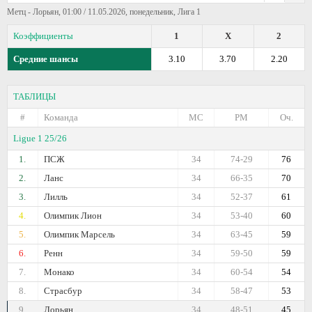
Метц - Лорьян, 01:00 / 11.05.2026, понедельник, Лига 1
Коэффициенты
1
X
2
Средние шансы
3.10
3.70
2.20
ТАБЛИЦЫ
#
Команда
МС
РМ
Оч.
Ligue 1 25/26
1.
ПСЖ
34
74-29
76
2.
Ланс
34
66-35
70
3.
Лилль
34
52-37
61
4.
Олимпик Лион
34
53-40
60
5.
Олимпик Марсель
34
63-45
59
6.
Ренн
34
59-50
59
7.
Монако
34
60-54
54
8.
Страсбур
34
58-47
53
9.
Лорьян
34
48-51
45