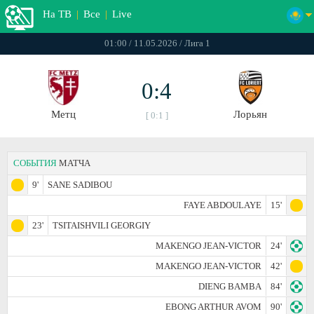
На ТВ
|
Все
|
Live
01:00 / 11.05.2026 / Лига 1
0:4
Метц
Лорьян
[ 0:1 ]
СОБЫТИЯ
МАТЧА
9'
SANE SADIBOU
FAYE ABDOULAYE
15'
23'
TSITAISHVILI GEORGIY
MAKENGO JEAN-VICTOR
24'
MAKENGO JEAN-VICTOR
42'
DIENG BAMBA
84'
EBONG ARTHUR AVOM
90'