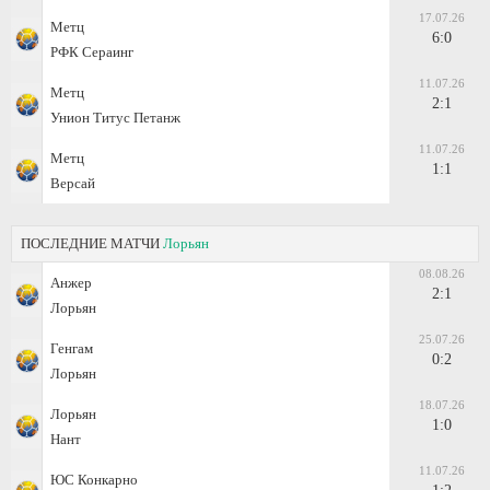
17.07.26
Метц
6:0
РФК Сераинг
11.07.26
Метц
2:1
Унион Титус Петанж
11.07.26
Метц
1:1
Версай
ПОСЛЕДНИЕ МАТЧИ
Лорьян
08.08.26
Анжер
2:1
Лорьян
25.07.26
Генгам
0:2
Лорьян
18.07.26
Лорьян
1:0
Нант
11.07.26
ЮС Конкарно