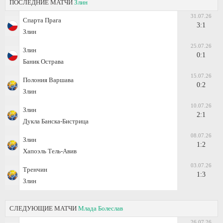
ПОСЛЕДНИЕ МАТЧИ
Злин
31.07.26
Спарта Прага
3:1
Злин
25.07.26
Злин
0:1
Баник Острава
15.07.26
Полония Варшава
0:2
Злин
10.07.26
Злин
2:1
Дукла Банска-Бистрица
08.07.26
Злин
1:2
Хапоэль Тель-Авив
03.07.26
Тренчин
1:3
Злин
СЛЕДУЮЩИЕ МАТЧИ
Млада Болеслав
26.07.26