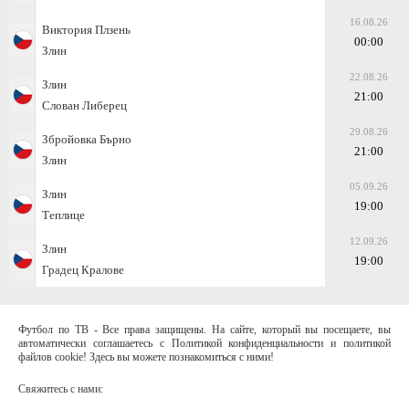
16.08.26
Виктория Плзень
00:00
Злин
22.08.26
Злин
21:00
Слован Либерец
29.08.26
Збройовка Бърно
21:00
Злин
05.09.26
Злин
19:00
Теплице
12.09.26
Злин
19:00
Градец Кралове
Футбол по ТВ - Все права защищены. На сайте, который вы посещаете, вы
автоматически соглашаетесь с Политикой конфиденциальности и политикой
файлов cookie! Здесь вы можете познакомиться с ними!
Свяжитесь с нами: