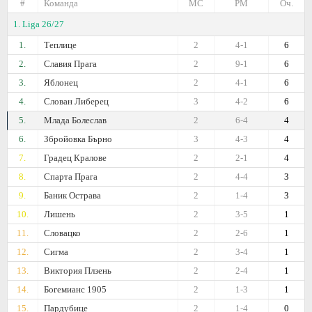
#
Команда
МС
РМ
Оч.
1. Liga 26/27
1.
Теплице
2
4-1
6
2.
Славия Прага
2
9-1
6
3.
Яблонец
2
4-1
6
4.
Слован Либерец
3
4-2
6
5.
Млада Болеслав
2
6-4
4
6.
Збройовка Бърно
3
4-3
4
7.
Градец Кралове
2
2-1
4
8.
Спарта Прага
2
4-4
3
9.
Баник Острава
2
1-4
3
10.
Лишень
2
3-5
1
11.
Словацко
2
2-6
1
12.
Сигма
2
3-4
1
13.
Виктория Плзень
2
2-4
1
14.
Богемианс 1905
2
1-3
1
15.
Пардубице
2
1-4
0