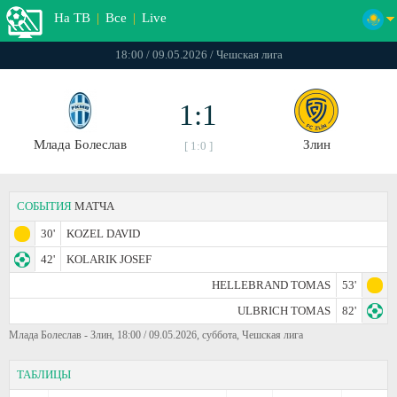
На ТВ
|
Все
|
Live
18:00 / 09.05.2026 / Чешская лига
1:1
Млада Болеслав
Злин
[ 1:0 ]
СОБЫТИЯ
МАТЧА
30'
KOZEL DAVID
42'
KOLARIK JOSEF
HELLEBRAND TOMAS
53'
ULBRICH TOMAS
82'
Млада Болеслав - Злин, 18:00 / 09.05.2026, суббота, Чешская лига
ТАБЛИЦЫ