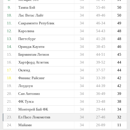
9.
Тампа Бэй
34
55-46
50
10.
Лас Вегас Лайт
34
49-46
50
11.
Сакраменто Републик
34
46-34
49
12.
Каролина
34
54-43
48
13.
Питтсбург
34
41-28
48
14.
Ориндж Каунти
34
38-45
46
15.
Бирмингам Легион
34
44-51
45
16.
Хартфорд Атлетик
34
39-52
44
17.
Окленд
34
37-57
44
18.
Финикс Райсинг
34
33-39
42
19.
Лоудоун
34
44-39
42
20.
Сан Антонио
34
36-49
39
21.
ФК Тулса
34
33-48
38
22.
Монтерей Бай ФК
34
29-44
34
23.
Ел Пасо Локомотив
34
27-46
32
24.
Майами
34
26-89
11