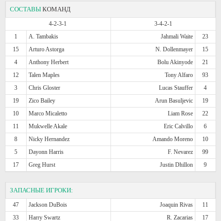
СОСТАВЫ
КОМАНД
4-2-3-1
3-4-2-1
1
A. Tambakis
Jahmali Waite
23
15
Arturo Astorga
N. Dollenmayer
15
4
Anthony Herbert
Bolu Akinyode
21
12
Talen Maples
Tony Alfaro
93
3
Chris Gloster
Lucas Stauffer
4
19
Zico Bailey
Arun Basuljevic
19
10
Marco Micaletto
Liam Rose
22
11
Mukwelle Akale
Eric Calvillo
6
8
Nicky Hernandez
Amando Moreno
10
5
Dayonn Harris
F. Nevarez
99
17
Greg Hurst
Justin Dhillon
9
ЗАПАСНЫЕ ИГРОКИ:
47
Jackson DuBois
Joaquin Rivas
11
33
Harry Swartz
R. Zacarias
17