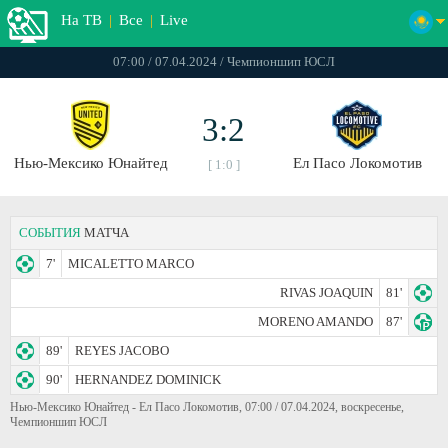
На ТВ
|
Все
|
Live
07:00 / 07.04.2024 / Чемпионшип ЮСЛ
3:2
Нью-Мексико Юнайтед
Ел Пасо Локомотив
[ 1:0 ]
СОБЫТИЯ
МАТЧА
7'
MICALETTO MARCO
RIVAS JOAQUIN
81'
MORENO AMANDO
87'
89'
REYES JACOBO
90'
HERNANDEZ DOMINICK
Нью-Мексико Юнайтед - Ел Пасо Локомотив, 07:00 / 07.04.2024, воскресенье,
Чемпионшип ЮСЛ