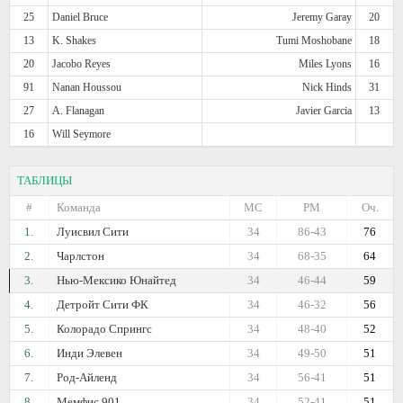
25
Daniel Bruce
Jeremy Garay
20
13
K. Shakes
Tumi Moshobane
18
20
Jacobo Reyes
Miles Lyons
16
91
Nanan Houssou
Nick Hinds
31
27
A. Flanagan
Javier Garcia
13
16
Will Seymore
ТАБЛИЦЫ
#
Команда
МС
РМ
Оч.
1.
Луисвил Сити
34
86-43
76
2.
Чарлстон
34
68-35
64
3.
Нью-Мексико Юнайтед
34
46-44
59
4.
Детройт Сити ФК
34
46-32
56
5.
Колорадо Спрингс
34
48-40
52
6.
Инди Элевен
34
49-50
51
7.
Род-Айленд
34
56-41
51
8.
Мемфис 901
34
52-41
51