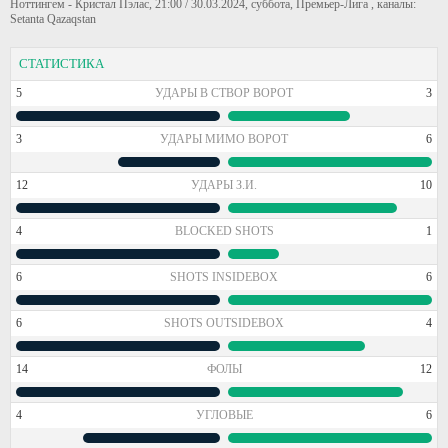
Ноттингем - Кристал Пэлас, 21:00 / 30.03.2024, суббота, Премьер-Лига , каналы:
Setanta Qazaqstan
СТАТИСТИКА
5
УДАРЫ В СТВОР ВОРОТ
3
3
УДАРЫ МИМО ВОРОТ
6
12
УДАРЫ З.И.
10
4
BLOCKED SHOTS
1
6
SHOTS INSIDEBOX
6
6
SHOTS OUTSIDEBOX
4
14
ФОЛЫ
12
4
УГЛОВЫЕ
6