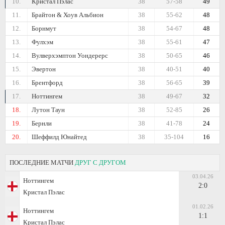
10.
Кристал Пэлас
38
57-58
49
11.
Брайтон & Хоув Альбион
38
55-62
48
12.
Борнмут
38
54-67
48
13.
Фулхэм
38
55-61
47
14.
Вулверхэмптон Уондерерс
38
50-65
46
15.
Эвертон
38
40-51
40
16.
Брентфорд
38
56-65
39
17.
Ноттингем
38
49-67
32
18.
Лутон Таун
38
52-85
26
19.
Бернли
38
41-78
24
20.
Шеффилд Юнайтед
38
35-104
16
ПОСЛЕДНИЕ МАТЧИ
ДРУГ С ДРУГОМ
03.04.26
Ноттингем
2:0
Кристал Пэлас
01.02.26
Ноттингем
1:1
Кристал Пэлас