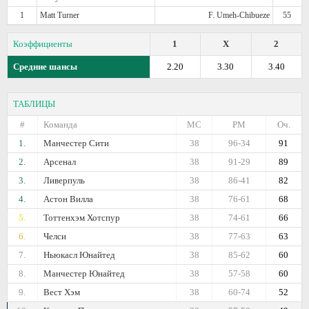
1
Matt Turner
F. Umeh-Chibueze
55
Коэффициенты
1
X
2
Средние шансы
2.20
3.30
3.40
ТАБЛИЦЫ
#
Команда
МС
РМ
Оч.
1.
Манчестер Сити
38
96-34
91
2.
Арсенал
38
91-29
89
3.
Ливерпуль
38
86-41
82
4.
Астон Вилла
38
76-61
68
5.
Тоттенхэм Хотспур
38
74-61
66
6.
Челси
38
77-63
63
7.
Ньюкасл Юнайтед
38
85-62
60
8.
Манчестер Юнайтед
38
57-58
60
9.
Вест Хэм
38
60-74
52