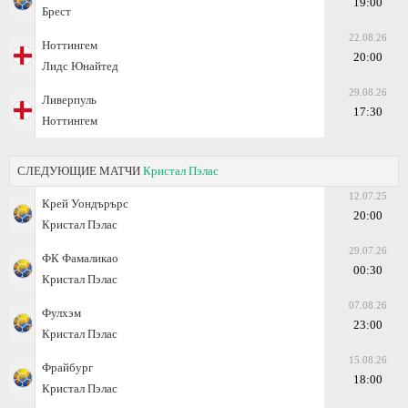
19:00
Брест
22.08.26
Ноттингем
20:00
Лидс Юнайтед
29.08.26
Ливерпуль
17:30
Ноттингем
СЛЕДУЮЩИЕ МАТЧИ
Кристал Пэлас
12.07.25
Крей Уондърърс
20:00
Кристал Пэлас
29.07.26
ФК Фамаликао
00:30
Кристал Пэлас
07.08.26
Фулхэм
23:00
Кристал Пэлас
15.08.26
Фрайбург
18:00
Кристал Пэлас