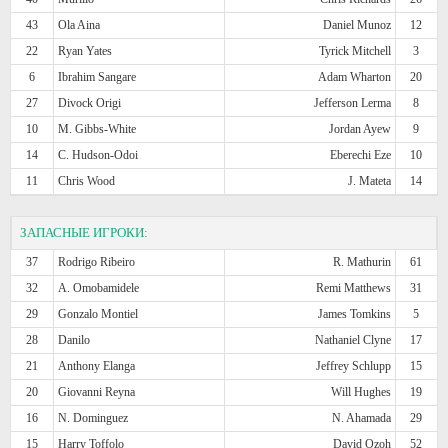
43
Ola Aina
Daniel Munoz
12
22
Ryan Yates
Tyrick Mitchell
3
6
Ibrahim Sangare
Adam Wharton
20
27
Divock Origi
Jefferson Lerma
8
10
M. Gibbs-White
Jordan Ayew
9
14
C. Hudson-Odoi
Eberechi Eze
10
11
Chris Wood
J. Mateta
14
ЗАПАСНЫЕ ИГРОКИ:
37
Rodrigo Ribeiro
R. Mathurin
61
32
A. Omobamidele
Remi Matthews
31
29
Gonzalo Montiel
James Tomkins
5
28
Danilo
Nathaniel Clyne
17
21
Anthony Elanga
Jeffrey Schlupp
15
20
Giovanni Reyna
Will Hughes
19
16
N. Dominguez
N. Ahamada
29
15
Harry Toffolo
David Ozoh
52