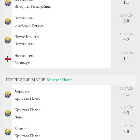
1:1
Витория Гимарайнш
22.07.26
Ноттингем
3:0
Блэкберн Роверс
18.07.26
Ноттс Каунти
0:2
Ноттингем
24.05.26
Ноттингем
1:1
Борнмут
ПОСЛЕДНИЕ МАТЧИ
Кристал Пэлас
29.07.26
Хоршам
4:1
Кристал Пэлас
28.07.26
Кристал Пэлас
0:3
Ланс
25.07.26
Бромли
3:0
Кристал Пэлас