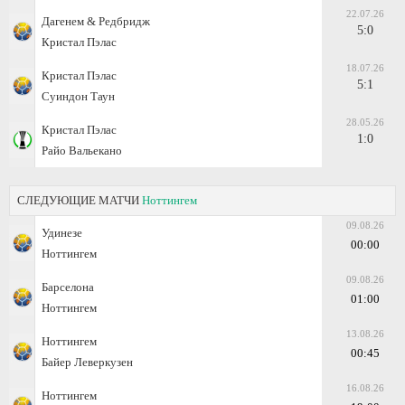
22.07.26
Дагенем & Редбридж
5:0
Кристал Пэлас
18.07.26
Кристал Пэлас
5:1
Суиндон Таун
28.05.26
Кристал Пэлас
1:0
Райо Вальекано
СЛЕДУЮЩИЕ МАТЧИ
Ноттингем
09.08.26
Удинезе
00:00
Ноттингем
09.08.26
Барселона
01:00
Ноттингем
13.08.26
Ноттингем
00:45
Байер Леверкузен
16.08.26
Ноттингем