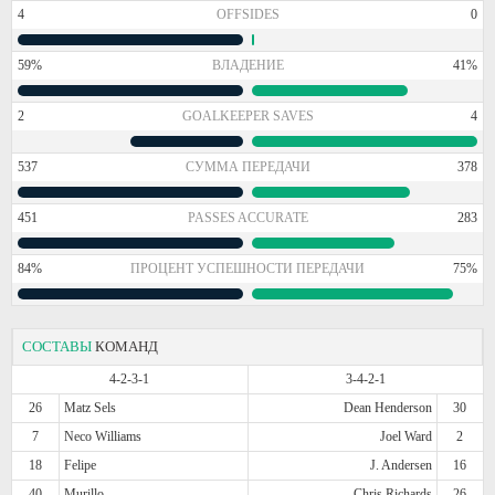
4
OFFSIDES
0
59%
ВЛАДЕНИЕ
41%
2
GOALKEEPER SAVES
4
537
СУММА ПЕРЕДАЧИ
378
451
PASSES ACCURATE
283
84%
ПРОЦЕНТ УСПЕШНОСТИ ПЕРЕДАЧИ
75%
СОСТАВЫ
КОМАНД
4-2-3-1
3-4-2-1
26
Matz Sels
Dean Henderson
30
7
Neco Williams
Joel Ward
2
18
Felipe
J. Andersen
16
40
Murillo
Chris Richards
26