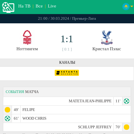
На ТВ
|
Все
|
Live
21:00 / 30.03.2024 / Премьер-Лига
1:1
Ноттингем
Кристал Пэлас
[ 0:1 ]
КАНАЛЫ
СОБЫТИЯ
МАТЧА
MATETA JEAN-PHILIPPE
11'
49'
FELIPE
61'
WOOD CHRIS
SCHLUPP JEFFREY
70'