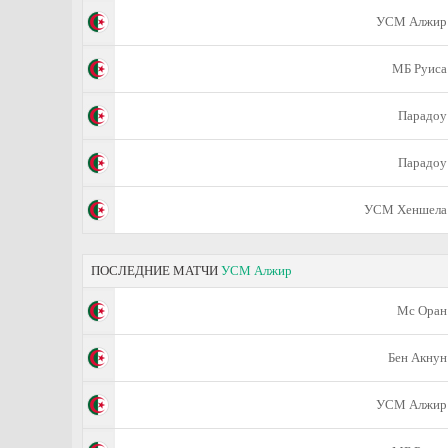
УСМ Алжир
МБ Руиса
Парадоу
Парадоу
УСМ Хеншела
ПОСЛЕДНИЕ МАТЧИ
УСМ Алжир
Мс Оран
Бен Акнун
УСМ Алжир