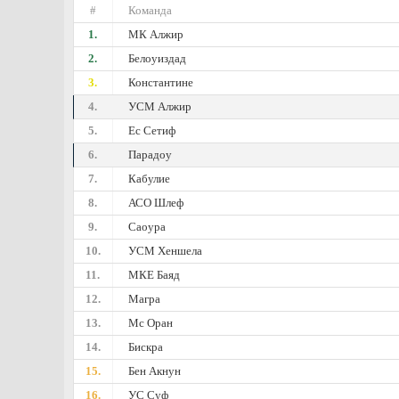
#
Команда
1.
МК Алжир
2.
Белоуиздад
3.
Константине
4.
УСМ Алжир
5.
Ес Сетиф
6.
Парадоу
7.
Кабулие
8.
АСО Шлеф
9.
Саоура
10.
УСМ Хеншела
11.
МКЕ Баяд
12.
Магра
13.
Мс Оран
14.
Бискра
15.
Бен Акнун
16.
УС Суф