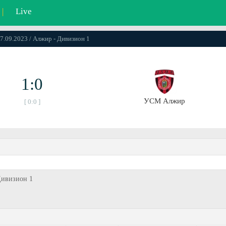
|
Live
27.09.2023 / Алжир - Дивизион 1
1:0
УСМ Алжир
[ 0:0 ]
Дивизион 1