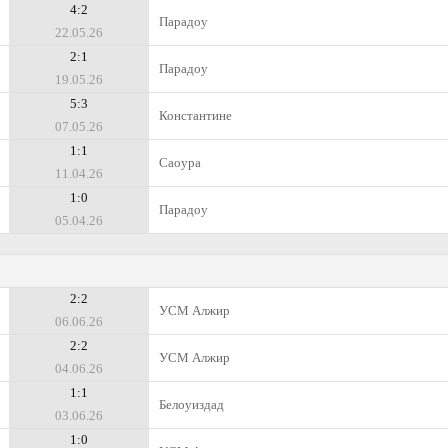
4:2
Парадоу
22.05.26
2:1
Парадоу
19.05.26
5:3
Константине
07.05.26
1:1
Саоура
11.04.26
1:0
Парадоу
05.04.26
2:2
УСМ Алжир
06.06.26
2:2
УСМ Алжир
04.06.26
1:1
Белоуиздад
03.06.26
1:0