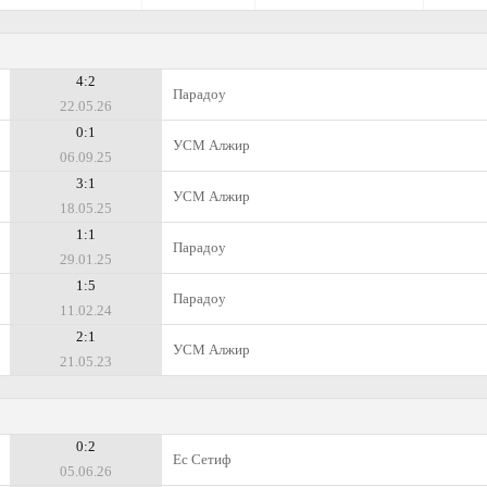
4:2
Парадоу
22.05.26
0:1
УСМ Алжир
06.09.25
3:1
УСМ Алжир
18.05.25
1:1
Парадоу
29.01.25
1:5
Парадоу
11.02.24
2:1
УСМ Алжир
21.05.23
0:2
Ес Сетиф
05.06.26