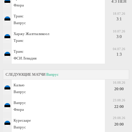
4:3 ПЕН
Флора
18.07.26
Транс
3:1
Вапрус
10.07.26
Харжу Жалгпаликоол
3:0
Транс
04.07.26
Транс
1:3
ФСИ Левадия
СЛЕДУЮЩИЕ МАТЧИ
Вапрус
16.08.26
Калью
20:00
Вапрус
23.08.26
Вапрус
22:00
Флора
29.08.26
Куресааре
20:00
Вапрус