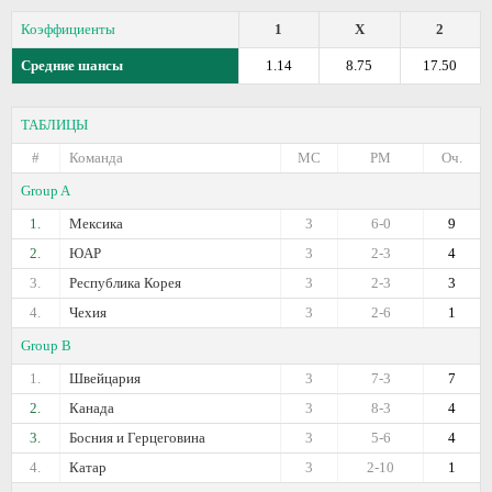
Коэффициенты
1
X
2
Средние шансы
1.14
8.75
17.50
ТАБЛИЦЫ
#
Команда
МС
РМ
Оч.
Group A
1.
Мексика
3
6-0
9
2.
ЮАР
3
2-3
4
3.
Республика Корея
3
2-3
3
4.
Чехия
3
2-6
1
Group B
1.
Швейцария
3
7-3
7
2.
Канада
3
8-3
4
3.
Босния и Герцеговина
3
5-6
4
4.
Катар
3
2-10
1