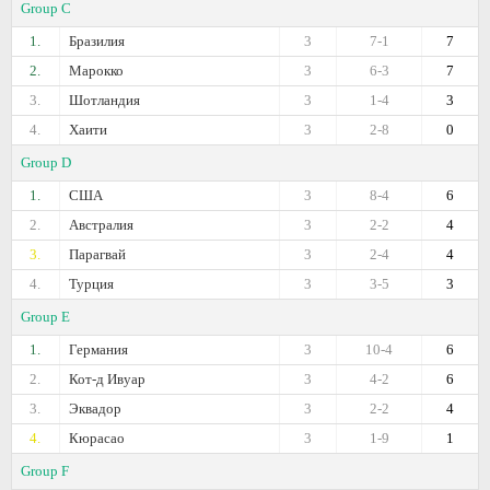
Group C
1.
Бразилия
3
7-1
7
2.
Марокко
3
6-3
7
3.
Шотландия
3
1-4
3
4.
Хаити
3
2-8
0
Group D
1.
США
3
8-4
6
2.
Австралия
3
2-2
4
3.
Парагвай
3
2-4
4
4.
Турция
3
3-5
3
Group E
1.
Германия
3
10-4
6
2.
Кот-д Ивуар
3
4-2
6
3.
Эквадор
3
2-2
4
4.
Кюрасао
3
1-9
1
Group F