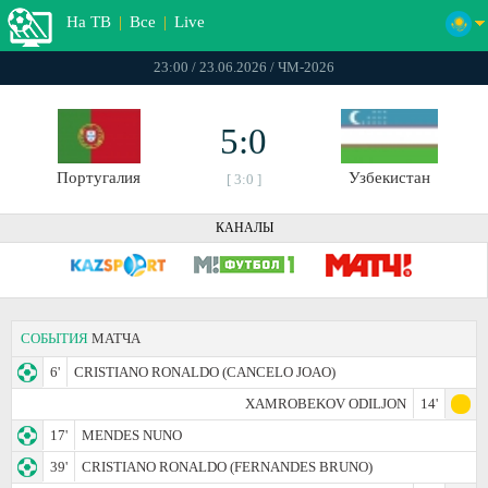
На ТВ
|
Все
|
Live
23:00 / 23.06.2026 / ЧМ-2026
5:0
Португалия
Узбекистан
[ 3:0 ]
КАНАЛЫ
СОБЫТИЯ
МАТЧА
6'
CRISTIANO RONALDO (CANCELO JOAO)
XAMROBEKOV ODILJON
14'
17'
MENDES NUNO
39'
CRISTIANO RONALDO (FERNANDES BRUNO)