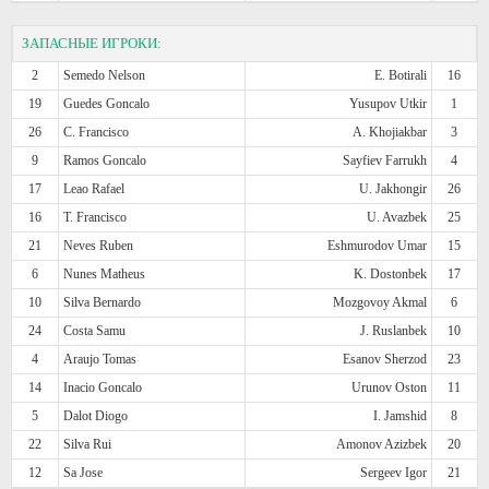
ЗАПАСНЫЕ ИГРОКИ:
2
Semedo Nelson
E. Botirali
16
19
Guedes Goncalo
Yusupov Utkir
1
26
C. Francisco
A. Khojiakbar
3
9
Ramos Goncalo
Sayfiev Farrukh
4
17
Leao Rafael
U. Jakhongir
26
16
T. Francisco
U. Avazbek
25
21
Neves Ruben
Eshmurodov Umar
15
6
Nunes Matheus
K. Dostonbek
17
10
Silva Bernardo
Mozgovoy Akmal
6
24
Costa Samu
J. Ruslanbek
10
4
Araujo Tomas
Esanov Sherzod
23
14
Inacio Goncalo
Urunov Oston
11
5
Dalot Diogo
I. Jamshid
8
22
Silva Rui
Amonov Azizbek
20
12
Sa Jose
Sergeev Igor
21