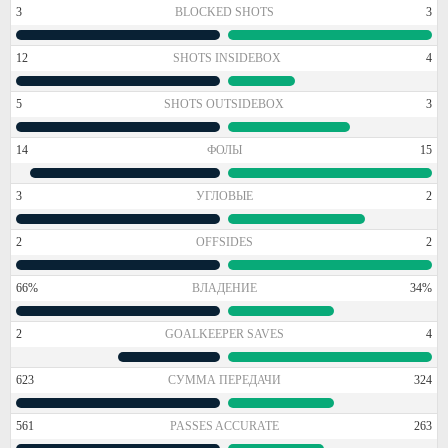
3
BLOCKED SHOTS
3
12
SHOTS INSIDEBOX
4
5
SHOTS OUTSIDEBOX
3
14
ФОЛЫ
15
3
УГЛОВЫЕ
2
2
OFFSIDES
2
66%
ВЛАДЕНИЕ
34%
2
GOALKEEPER SAVES
4
623
СУММА ПЕРЕДАЧИ
324
561
PASSES ACCURATE
263