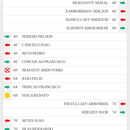
MOZGOVOY AKMAL
46'
XAMROBEKOV ODILJON
46'
NASRULLAEV SHERZOD
46'
ALIJONOV KHOJIAKBAR
46'
46'
SEMEDO NELSON
46'
CANCELO JOAO
46'
NETO PEDRO
46'
CONCEICAO FRANCISCO
60'
NEMATOV ABDUVOHID
64'
JOAO FELIX
64'
TRINCAO FRANCISCO
68'
VEIGA RENATO
FAYZULLAEV ABBOSBEK
74'
SERGEEV IGOR
74'
76'
NEVES JOAO
76'
SILVA BERNARDO