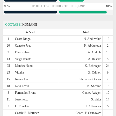
90%
ПРОЦЕНТ УСПЕШНОСТИ ПЕРЕДАЧИ
81%
СОСТАВЫ
КОМАНД
4-2-3-1
3-4-3
1
Costa Diogo
N. Abduvohid
12
20
Cancelo Joao
K. Abdukodir
2
3
Dias Ruben
A. Abdulla
18
13
Veiga Renato
A. Rustam
5
25
Mendes Nuno
K. Behruzjon
24
23
Vitinha
X. Odiljon
9
15
Neves Joao
Shukurov Otabek
7
18
Neto Pedro
N. Sherzod
13
8
Fernandes Bruno
Ganiev Azizjon
19
11
Joao Felix
S. Eldor
14
7
C. Ronaldo
F. Abbosbek
22
Coach: R. Martinez
Coach: F. Cannavaro