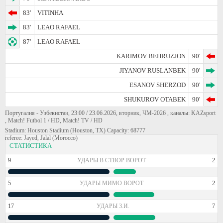
83'
VITINHA
83'
LEAO RAFAEL
87'
LEAO RAFAEL
KARIMOV BEHRUZJON
90'
JIYANOV RUSLANBEK
90'
ESANOV SHERZOD
90'
SHUKUROV OTABEK
90'
Португалия - Узбекистан, 23:00 / 23.06.2026, вторник, ЧМ-2026 , каналы: KAZsport
, Match! Futbol 1 / HD, Match! TV / HD
Stadium: Houston Stadium (Houston, TX) Capacity: 68777
referee: Jayed, Jalal (Morocco)
СТАТИСТИКА
9
УДАРЫ В СТВОР ВОРОТ
2
5
УДАРЫ МИМО ВОРОТ
2
17
УДАРЫ З.И.
7