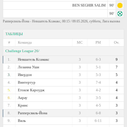
BEN SEGHIR SALIM
90'
90'
Рапперсвиль-Йона - Невшатель Ксамакс, 00:15 / 09.05.2026, суббота, Лига вызова
ТАБЛИЦЫ
#
Команда
МС
РМ
Оч.
Challenge League 26/
1.
Невшатель Ксамакс
3
6-3
9
2.
Лозанна Уши
3
5-1
7
3.
Ивердон
3
5-3
5
4.
Винтертур
3
7-4
4
5.
Етоиле Кароудж
3
4-2
4
6.
Аарау
3
3-5
4
7.
Кринс
3
4-5
3
8.
Рапперсвиль-Йона
3
6-8
3
9.
Виль
3
6-11
3