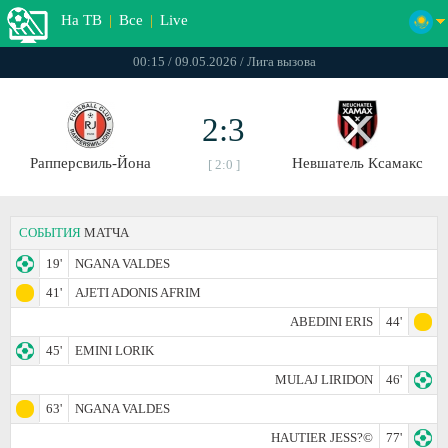
На ТВ
|
Все
|
Live
00:15 / 09.05.2026 / Лига вызова
2:3
Рапперсвиль-Йона
Невшатель Ксамакс
[ 2:0 ]
СОБЫТИЯ
МАТЧА
19'
NGANA VALDES
41'
AJETI ADONIS AFRIM
ABEDINI ERIS
44'
45'
EMINI LORIK
MULAJ LIRIDON
46'
63'
NGANA VALDES
HAUTIER JESS?©
77'