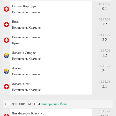
08.08.26
Етоиле Кароудж
0:1
Невшатель Ксамакс
31.07.26
Виль
1:2
Невшатель Ксамакс
24.07.26
Невшатель Ксамакс
3:2
Кринс
11.07.26
Лозанна Спортс
1:2
Невшатель Ксамакс
27.06.26
Лугано
2:1
Невшатель Ксамакс
16.05.26
Лозанна Уши
2:1
Невшатель Ксамакс
СЛЕДУЮЩИЕ МАТЧИ
Рапперсвиль-Йона
15.08.26
Янг Феллоуз Ювентус