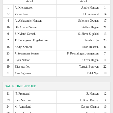
4-3-3
4-3-3
1
A. Klemensson
Andre Hansen
1
22
Victor Fors
J. Gunneroed
14
4
A. Aleksander Hansen
Solomon Owusu
17
16
Ole Amund Sveen
Steffen Hagen
21
6
J. Nyland Oersahl
S. Skree Skjeldal
13
2
T. Embergsrud Engebakken
Noah Kojo
23
18
Kodjo Somesi
Etzaz Hussain
8
23
J. Soerensen Selnaes
F. Roenningen Joergensen
7
8
Ryan Nelson
Oliver Hagen
11
19
Elias Aarflot
Torgeir Boerven
22
21
Yaw Agyeman
Bilal Njie
10
ЗАПАСНЫЕ ИГРОКИ:
11
N. Fremstad
S. Hansen
12
29
Elias Soerum
J. Brian Baccay
3
24
M. Aanesland
Casper Glenna
16