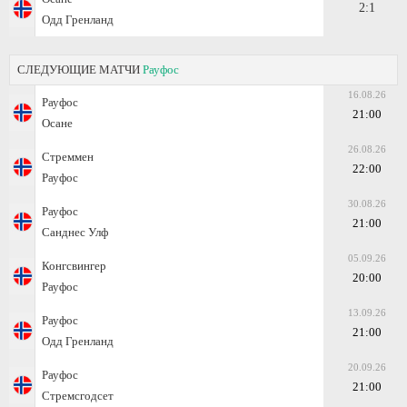
2:1
Одд Гренланд
СЛЕДУЮЩИЕ МАТЧИ
Рауфос
16.08.26
Рауфос
21:00
Осане
26.08.26
Стреммен
22:00
Рауфос
30.08.26
Рауфос
21:00
Санднес Улф
05.09.26
Конгсвингер
20:00
Рауфос
13.09.26
Рауфос
21:00
Одд Гренланд
20.09.26
Рауфос
21:00
Стремсгодсет