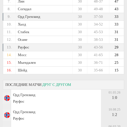
7.
Лин
30
48-37
47
8.
Согндал
30
49-48
43
9.
Одд Гренланд
30
37-50
33
10.
Хьод
30
34-52
33
11.
Стабек
30
45-53
31
12.
Осане
30
38-53
31
13.
Рауфос
30
43-56
29
14.
Мосс
30
41-65
28
15.
Мьендален
30
36-71
25
16.
Шейд
30
35-66
15
ПОСЛЕДНИЕ МАТЧИ
ДРУГ С ДРУГОМ
01.05.26
Одд Гренланд
1:0
Рауфос
10.08.25
Одд Гренланд
1:2
Рауфос
06.03.20