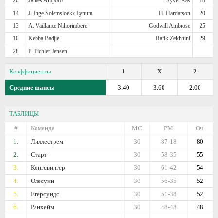
20
James Ampofo
Syver Aas
18
14
J. Inge Solemsloekk Lynum
H. Hardarson
20
13
A. Vaillance Nihorimbere
Godwill Ambrose
25
10
Kebba Badjie
Rafik Zekhnini
29
28
P. Eichler Jensen
Коэффициенты
1
X
2
Средние шансы
3.40
3.60
2.00
ТАБЛИЦЫ
#
Команда
МС
РМ
Оч.
1.
Лиллестрем
30
87-18
80
2.
Старт
30
58-35
55
3.
Конгсвингер
30
61-42
54
4.
Олесунн
30
56-35
52
5.
Егерсундс
30
51-38
52
6.
Ранхейм
30
48-48
48