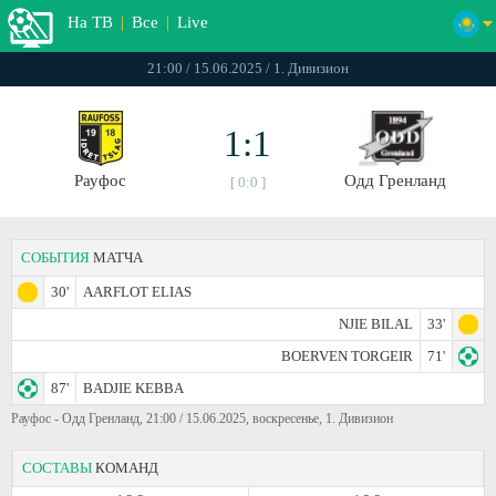
На ТВ
|
Все
|
Live
21:00 / 15.06.2025 / 1. Дивизион
1:1
Рауфос
Одд Гренланд
[ 0:0 ]
СОБЫТИЯ
МАТЧА
30'
AARFLOT ELIAS
NJIE BILAL
33'
BOERVEN TORGEIR
71'
87'
BADJIE KEBBA
Рауфос - Одд Гренланд, 21:00 / 15.06.2025, воскресенье, 1. Дивизион
СОСТАВЫ
КОМАНД