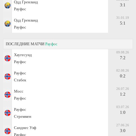
Одд Гренланд
3:1
Рауфос
31.01.19
Одд Гренланд
5:1
Рауфос
ПОСЛЕДНИЕ МАТЧИ
Рауфос
09.08.26
Хаугесунд
7:2
Рауфос
02.08.26
Рауфос
0:2
Стабек
26.07.26
Мосс
1:2
Рауфос
03.07.26
Рауфос
1:0
Стреммен
27.06.26
Санднес Улф
3:0
Рауфос