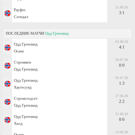
21.06.26
Рауфос
3:1
Согндал
ПОСЛЕДНИЕ МАТЧИ
Одд Гренланд
02.08.26
Одд Гренланд
4:1
Осане
26.07.26
Стреммен
0:0
Одд Гренланд
05.07.26
Одд Гренланд
1:3
Хаугесунд
27.06.26
Стремсгодсет
2:2
Одд Гренланд
21.06.26
Одд Гренланд
0:0
Хьод
14.06.26
Осане