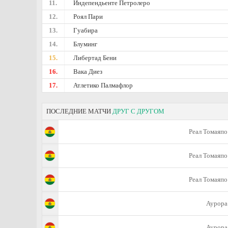
11.
Индепендьенте Петролеро
12.
Роял Пари
13.
Гуабира
14.
Блуминг
15.
Либертад Бени
16.
Вака Диез
17.
Атлетико Палмафлор
ПОСЛЕДНИЕ МАТЧИ
ДРУГ С ДРУГОМ
Реал Томаяпо
Реал Томаяпо
Реал Томаяпо
Аурора
Аурора