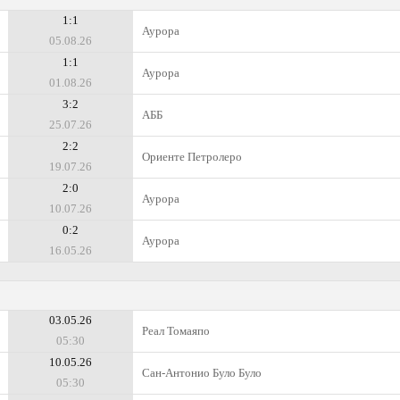
1:1
Аурора
05.08.26
1:1
Аурора
01.08.26
3:2
АББ
25.07.26
2:2
Ориенте Петролеро
19.07.26
2:0
Аурора
10.07.26
0:2
Аурора
16.05.26
03.05.26
Реал Томаяпо
05:30
10.05.26
Сан-Антонио Було Було
05:30