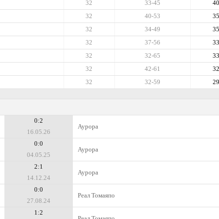
32
33-45
4
32
40-53
3
32
34-49
3
32
37-56
3
32
32-65
3
32
42-61
3
32
32-59
2
0:2
Аурора
16.05.26
0:0
Аурора
04.05.25
2:1
Аурора
14.12.24
0:0
Реал Томаяпо
27.08.24
1:2
Реал Томаяпо