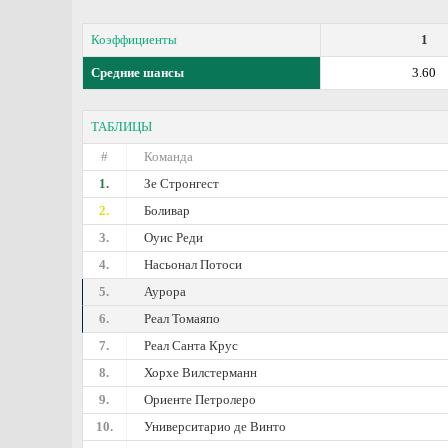
Коэффициенты
1
Средние шансы
3.60
ТАБЛИЦЫ
#
Команда
1.
Зе Стронгест
2.
Боливар
3.
Оуис Реди
4.
Насьонал Потоси
5.
Аурора
6.
Реал Томаяпо
7.
Реал Санта Крус
8.
Хорхе Вилстерманн
9.
Ориенте Петролеро
10.
Университарио де Винто