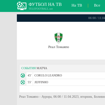
ФУТБОЛ НА ТВ
На ТВ
|
Все
TELEFOOTBALL.net
06:00 / 11.
Реал Томаяпо
СОБЫТИЯ
МАТЧА
45'
CORULO LEANDRO
55'
JEFFINHO
Реал Томаяпо - Аурора, 06:00 / 11.04.2023, вторник, Боли