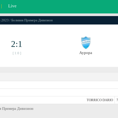
|
Live
04.2023 / Боливия Примера Дивизион
2:1
Аурора
[ 1:0 ]
TORRICO DARIO
7
вия Примера Дивизион