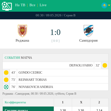
На ТВ
|
Все
|
Live
00:30 / 09.05.2026 / Серия В
1:0
Реджана
Сампдория
[ 0:0 ]
СОБЫТИЯ
МАТЧА
DEPAOLI FABIO
32'
43'
GONDO CEDRIC
75'
REINHART TOBIAS
76'
NOVAKOVICH ANDRIJA
Реджана - Сампдория, 00:30 / 09.05.2026, суббота, Серия В
Коэффициенты
1
X
2
Средние шансы
3.38
3.30
2.14