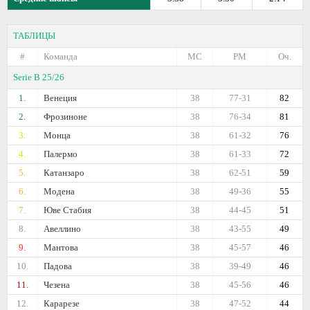
ТАБЛИЦЫ
#
Команда
МС
РМ
Оч.
Serie B 25/26
1.
Венеция
38
77-31
82
2.
Фрозиноне
38
76-34
81
3.
Монца
38
61-32
76
4.
Палермо
38
61-33
72
5.
Катанзаро
38
62-51
59
6.
Модена
38
49-36
55
7.
Юве Стабия
38
44-45
51
8.
Авеллино
38
43-55
49
9.
Мантова
38
45-57
46
10.
Падова
38
39-49
46
11.
Чезена
38
45-56
46
12.
Карарезе
38
47-52
44