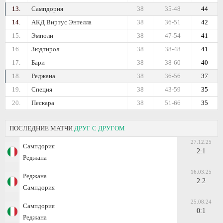
13.
Сампдория
38
35-48
44
14.
АКД Виртус Энтелла
38
36-51
42
15.
Эмполи
38
47-54
41
16.
Зюдтирол
38
38-48
41
17.
Бари
38
38-60
40
18.
Реджана
38
36-56
37
19.
Специя
38
43-59
35
20.
Пескара
38
51-66
35
ПОСЛЕДНИЕ МАТЧИ
ДРУГ С ДРУГОМ
27.12.25
Сампдория
2:1
Реджана
16.03.25
Реджана
2:2
Сампдория
25.08.24
Сампдория
0:1
Реджана