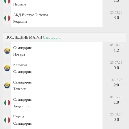
1:3
Пескара
23.03.26
АКД Виртус Энтелла
3:0
Реджана
ПОСЛЕДНИЕ МАТЧИ
Сампдория
01.08.26
Сампдория
1:2
Новара
23.07.26
Кальяри
0:0
Сампдория
18.07.26
Сампдория
2:0
Таверне
01.05.26
Сампдория
1:0
Зюдтирол
25.04.26
Чезена
0:0
Сампдория