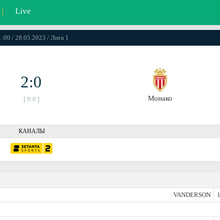
|
Live
:00 / 28.05.2023 / Лига 1
2:0
Монако
[ 0:0 ]
КАНАЛЫ
VANDERSON
1