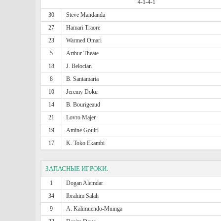
4-1-4-1
30
Steve Mandanda
27
Hamari Traore
23
Warmed Omari
5
Arthur Theate
18
J. Belocian
8
B. Santamaria
10
Jeremy Doku
14
B. Bourigeaud
21
Lovro Majer
19
Amine Gouiri
17
K. Toko Ekambi
ЗАПАСНЫЕ ИГРОКИ:
1
Dogan Alemdar
34
Ibrahim Salah
9
A. Kalimuendo-Muinga