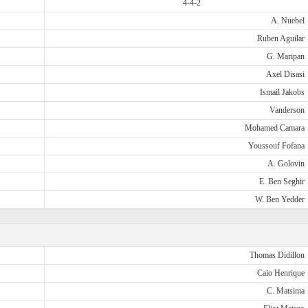
4-4-2
A. Nuebel
Ruben Aguilar
G. Maripan
Axel Disasi
Ismail Jakobs
Vanderson
Mohamed Camara
Youssouf Fofana
A. Golovin
E. Ben Seghir
W. Ben Yedder
Thomas Didillon
Caio Henrique
C. Matsima