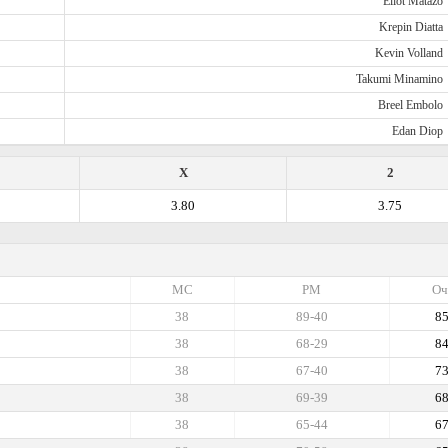
Eliot Matazo
Krepin Diatta
Kevin Volland
Takumi Minamino
Breel Embolo
Edan Diop
X
2
3.80
3.75
МС
РМ
Оч
38
89-40
8
38
68-29
8
38
67-40
7
38
69-39
6
38
65-44
6