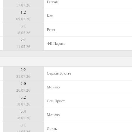
Генгам
17.07.26
1:2
Кан
09.07.26
3:1
Ренн
18.05.26
2:1
ФК Париж
11.05.26
2:2
Серкль Брюгге
31.07.26
2:0
Монако
26.07.26
5:2
Сен-Прист
18.07.26
5:4
Монако
18.05.26
0:1
Лилль
11.05.26