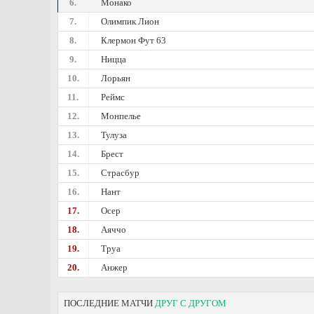
6.
Монако
7.
Олимпик Лион
8.
Клермон Фут 63
9.
Ницца
10.
Лорьян
11.
Реймс
12.
Монпелье
13.
Тулуза
14.
Брест
15.
Страсбур
16.
Нант
17.
Осер
18.
Аяччо
19.
Труа
20.
Анжер
ПОСЛЕДНИЕ МАТЧИ
ДРУГ С ДРУГОМ