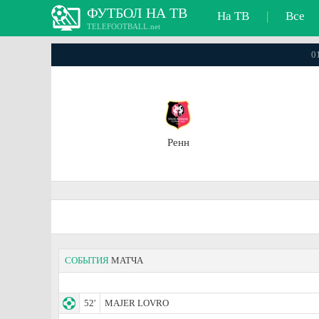
ФУТБОЛ НА ТВ
На ТВ
|
Все
TELEFOOTBALL.net
01
Ренн
СОБЫТИЯ
МАТЧА
52'
MAJER LOVRO