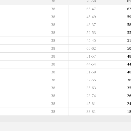
38
70-58
6
38
65-47
6
38
45-49
5
38
48-37
5
38
52-53
5
38
45-45
5
38
65-62
5
38
51-57
4
38
44-54
4
38
51-59
4
38
37-55
3
38
35-63
3
38
23-74
2
38
45-81
2
38
33-81
1