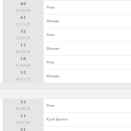
4:0
Ренн
01.02.26
4:1
Монако
23.11.25
3:2
Ренн
25.01.25
1:2
Монако
06.10.24
1:0
Ренн
07.04.24
1:2
Монако
09.12.23
3:3
Ренн
03.08.26
2:1
Клуб Брюгге
25.07.26
3:1