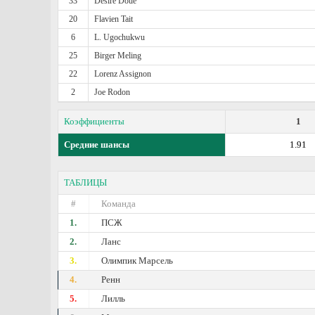
33
Desire Doue
20
Flavien Tait
6
L. Ugochukwu
25
Birger Meling
22
Lorenz Assignon
2
Joe Rodon
Коэффициенты
1
Средние шансы
1.91
ТАБЛИЦЫ
#
Команда
1.
ПСЖ
2.
Ланс
3.
Олимпик Марсель
4.
Ренн
5.
Лилль