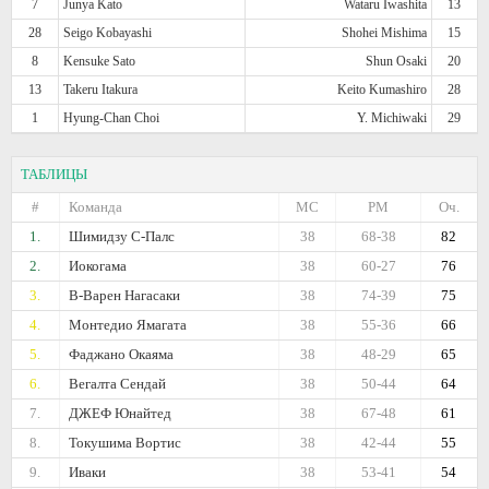
7
Junya Kato
Wataru Iwashita
13
28
Seigo Kobayashi
Shohei Mishima
15
8
Kensuke Sato
Shun Osaki
20
13
Takeru Itakura
Keito Kumashiro
28
1
Hyung-Chan Choi
Y. Michiwaki
29
ТАБЛИЦЫ
#
Команда
МС
РМ
Оч.
1.
Шимидзу С-Палс
38
68-38
82
2.
Иокогама
38
60-27
76
3.
В-Варен Нагасаки
38
74-39
75
4.
Монтедио Ямагата
38
55-36
66
5.
Фаджано Окаяма
38
48-29
65
6.
Вегалта Сендай
38
50-44
64
7.
ДЖЕФ Юнайтед
38
67-48
61
8.
Токушима Вортис
38
42-44
55
9.
Иваки
38
53-41
54