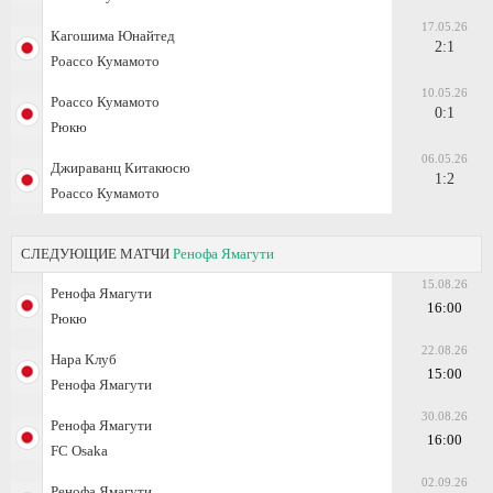
17.05.26
Кагошима Юнайтед
2:1
Роассо Кумамото
10.05.26
Роассо Кумамото
0:1
Рюкю
06.05.26
Джираванц Китакюсю
1:2
Роассо Кумамото
СЛЕДУЮЩИЕ МАТЧИ
Ренофа Ямагути
15.08.26
Ренофа Ямагути
16:00
Рюкю
22.08.26
Нара Клуб
15:00
Ренофа Ямагути
30.08.26
Ренофа Ямагути
16:00
FC Osaka
02.09.26
Ренофа Ямагути