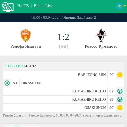
На ТВ
|
Все
|
Live
16:00 / 03.04.2024 / Япония Джей лиги 2
1:2
Ренофа Ямагути
Роассо Кумамото
[ 0:0 ]
СОБЫТИЯ
МАТЧА
BAE JEONG-MIN
20'
53'
HIRASE DAI
KUMASHIRO KEITO
82'
KUMASHIRO KEITO
89'
OSAKI SHUN
90'
Ренофа Ямагути - Роассо Кумамото, 16:00 / 03.04.2024, среда, Япония Джей лиги 2