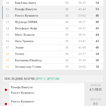
10.
Блаублиц Акита
38
36-35
54
11.
Ренофа Ямагути
38
43-44
53
12.
Роассо Кумамото
38
53-62
46
13.
Фудзиэда МИФК
38
38-57
46
14.
Вентфорет Кофу
38
54-57
45
15.
Мито Холихок
38
39-51
44
16.
Оита Тринита
38
33-47
43
17.
Эхиме
38
41-69
40
18.
Тотиги
38
33-57
34
19.
Кагошима Юнайтед
38
35-59
30
20.
Зеспакусацу Гумма
38
24-62
18
ПОСЛЕДНИЕ МАТЧИ
ДРУГ С ДРУГОМ
23.05.26
Ренофа Ямагути
4:5 ПЕН
Роассо Кумамото
02.11.25
Роассо Кумамото
0:1