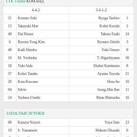
СОСТАВЫ
КОМАНД
4-4-2
3-4-1-2
21
Kentaro Seki
Ryuga Tashiro
1
15
Takayuki Mae
Kohei Kuroki
2
40
Dai Hirase
Takuro Ezaki
24
6
Byeom-Yong Kim
Ryotaro Onishi
3
48
Kaili Shimbo
Yuki Omoto
9
16
M. Yoshioka
T. Higashiyama
30
18
Yuki Aida
Shuhei Kamimura
8
37
Kohei Tanabe
Ayumu Toyoda
21
20
Kota Kawano
Shun Ito
10
94
Silvio
Jeong-Min Bae
11
24
Tsubasa Umeki
Rimu Matsuoka
16
ЗАПАСНЫЕ ИГРОКИ:
68
Kazuya Noyori
Yuya Sato
23
19
S. Yamamoto
Makoto Okazaki
6