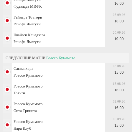
16:00
Фудзиэда МИФК
05.09.26
Гайнарэ Тоттори
16:00
Ренофа Ямагути
20.09.26
Цвайген Канадзава
10:00
Ренофа Ямагути
СЛЕДУЮЩИЕ МАТЧИ
Роассо Кумамото
08.08.26
Сагамихара
15:00
Роассо Кумамото
15.08.26
Роассо Кумамото
16:00
Тотиги
02.09.26
Роассо Кумамото
16:00
Оита Тринита
06.09.26
Роассо Кумамото
15:00
Нара Клуб