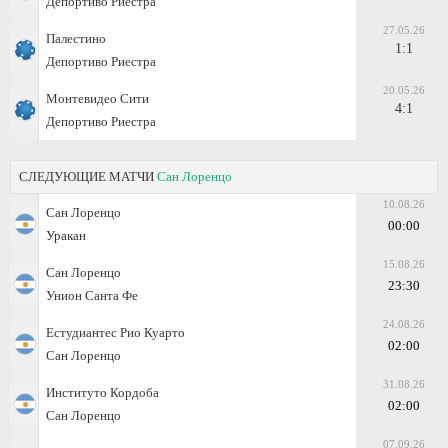
Депортиво Риестра
27.05.26
Палестино
1:1
Депортиво Риестра
20.05.26
Монтевидео Сити
4:1
Депортиво Риестра
СЛЕДУЮЩИЕ МАТЧИ
Сан Лоренцо
10.08.26
Сан Лоренцо
00:00
Уракан
15.08.26
Сан Лоренцо
23:30
Унион Санта Фе
24.08.26
Естудиантес Рио Куарто
02:00
Сан Лоренцо
31.08.26
Институто Кордоба
02:00
Сан Лоренцо
07.09.26