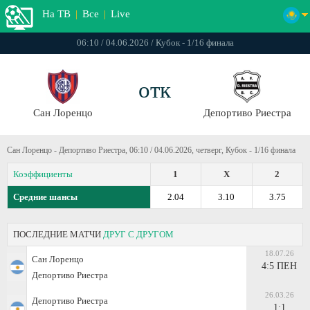
На ТВ
|
Все
|
Live
06:10 / 04.06.2026 / Кубок - 1/16 финала
отк
Сан Лоренцо
Депортиво Риестра
Сан Лоренцо - Депортиво Риестра, 06:10 / 04.06.2026, четверг, Кубок - 1/16 финала
Коэффициенты
1
X
2
Средние шансы
2.04
3.10
3.75
ПОСЛЕДНИЕ МАТЧИ
ДРУГ С ДРУГОМ
18.07.26
Сан Лоренцо
4:5 ПЕН
Депортиво Риестра
26.03.26
Депортиво Риестра
1:1