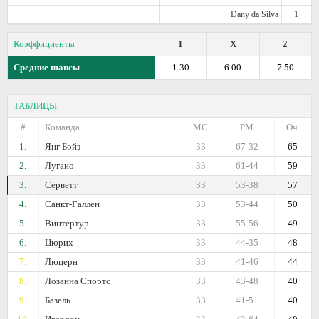
Dany da Silva
1
Коэффициенты
1
X
2
Средние шансы
1.30
6.00
7.50
ТАБЛИЦЫ
#
Команда
МС
РМ
Оч.
1.
Янг Бойз
33
67-32
65
2.
Лугано
33
61-44
59
3.
Серветт
33
53-38
57
4.
Санкт-Галлен
33
53-44
50
5.
Винтертур
33
55-56
49
6.
Цюрих
33
44-35
48
7.
Люцерн
33
41-46
44
8.
Лозанна Спортс
33
43-48
40
9.
Базель
33
41-51
40