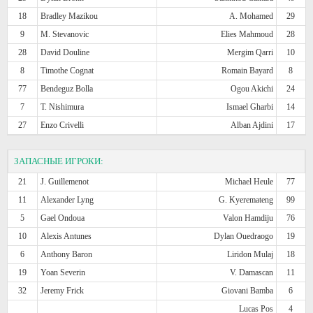
18
Bradley Mazikou
A. Mohamed
29
9
M. Stevanovic
Elies Mahmoud
28
28
David Douline
Mergim Qarri
10
8
Timothe Cognat
Romain Bayard
8
77
Bendeguz Bolla
Ogou Akichi
24
7
T. Nishimura
Ismael Gharbi
14
27
Enzo Crivelli
Alban Ajdini
17
ЗАПАСНЫЕ ИГРОКИ:
21
J. Guillemenot
Michael Heule
77
11
Alexander Lyng
G. Kyeremateng
99
5
Gael Ondoua
Valon Hamdiju
76
10
Alexis Antunes
Dylan Ouedraogo
19
6
Anthony Baron
Liridon Mulaj
18
19
Yoan Severin
V. Damascan
11
32
Jeremy Frick
Giovani Bamba
6
Lucas Pos
4