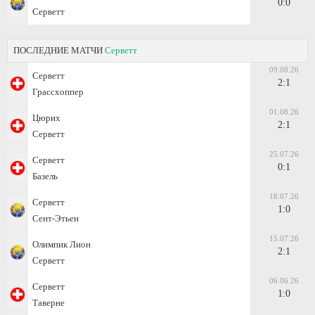
0:0
Серветт
ПОСЛЕДНИЕ МАТЧИ
Серветт
09.08.26
Серветт
2:1
Грассхоппер
01.08.26
Цюрих
2:1
Серветт
25.07.26
Серветт
0:1
Базель
18.07.26
Серветт
1:0
Сент-Этьен
15.07.26
Олимпик Лион
2:1
Серветт
06.06.26
Серветт
1:0
Таверне