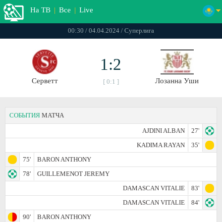
На ТВ
|
Все
|
Live
00:30 / 04.04.2024 / Суперлига
1:2
Серветт
Лозанна Уши
[ 0:1 ]
СОБЫТИЯ
МАТЧА
AJDINI ALBAN
27'
KADIMA RAYAN
35'
75'
BARON ANTHONY
78'
GUILLEMENOT JEREMY
DAMASCAN VITALIE
83'
DAMASCAN VITALIE
84'
90'
BARON ANTHONY