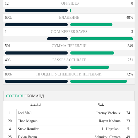
12
OFFSIDES
0
60%
ВЛАДЕНИЕ
40%
1
GOALKEEPER SAVES
3
501
СУММА ПЕРЕДАЧИ
349
403
PASSES ACCURATE
251
80%
ПРОЦЕНТ УСПЕШНОСТИ ПЕРЕДАЧИ
72%
СОСТАВЫ
КОМАНД
4-4-1-1
5-4-1
1
Joel Mall
Jeremy Vachoux
74
20
Theo Magnin
Rayan Kadima
23
4
Steve Rouiller
L. Hajrulahu
5
25
Dylan Bronn
Sahmkou Camara
49