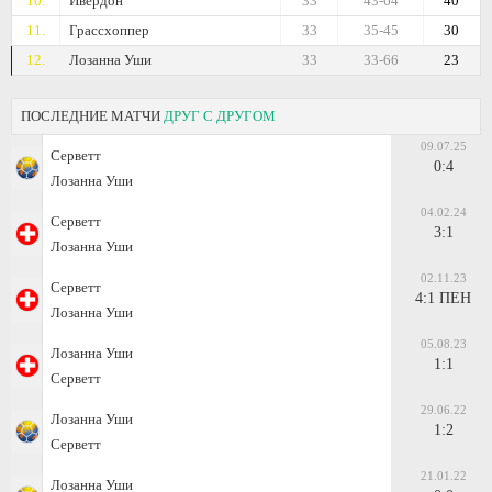
10.
Ивердон
33
43-64
40
11.
Грассхоппер
33
35-45
30
12.
Лозанна Уши
33
33-66
23
ПОСЛЕДНИЕ МАТЧИ
ДРУГ С ДРУГОМ
09.07.25
Серветт
0:4
Лозанна Уши
04.02.24
Серветт
3:1
Лозанна Уши
02.11.23
Серветт
4:1 ПЕН
Лозанна Уши
05.08.23
Лозанна Уши
1:1
Серветт
29.06.22
Лозанна Уши
1:2
Серветт
21.01.22
Лозанна Уши