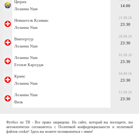
Цюрих
14:00
Лозанна Уши
21.08.26
Невшатель Ксамакс
23:30
Лозанна Уши
28.08.26
Винтертур
23:30
Лозанна Уши
01.09.26
Лозанна Уши
23:30
Етоиле Кароудж
04.09.26
Кринс
23:30
Лозанна Уши
11.09.26
Лозанна Уши
23:30
Виль
Футбол по ТВ - Все права защищены. На сайте, который вы посещаете, вы
автоматически соглашаетесь с Политикой конфиденциальности и политикой
файлов cookie! Здесь вы можете познакомиться с ними!