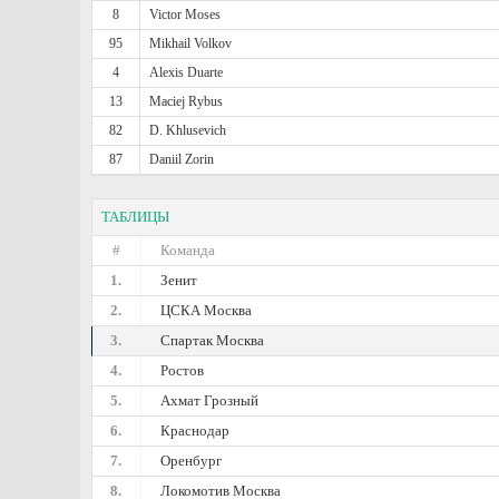
8
Victor Moses
95
Mikhail Volkov
4
Alexis Duarte
13
Maciej Rybus
82
D. Khlusevich
87
Daniil Zorin
ТАБЛИЦЫ
#
Команда
1.
Зенит
2.
ЦСКА Москва
3.
Спартак Москва
4.
Ростов
5.
Ахмат Грозный
6.
Краснодар
7.
Оренбург
8.
Локомотив Москва