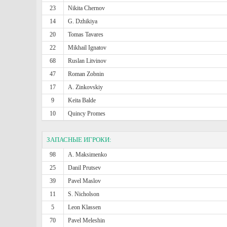
23
Nikita Chernov
14
G. Dzhikiya
20
Tomas Tavares
22
Mikhail Ignatov
68
Ruslan Litvinov
47
Roman Zobnin
17
A. Zinkovskiy
9
Keita Balde
10
Quincy Promes
ЗАПАСНЫЕ ИГРОКИ:
98
A. Maksimenko
25
Danil Prutsev
39
Pavel Maslov
11
S. Nicholson
5
Leon Klassen
70
Pavel Meleshin