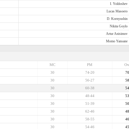
I. Yoldoshev
Lucas Masoero
D. Kornyushin
Nikita Goylo
Artur Anisimov
Momo Yansane
МС
РМ
Оч
30
74-20
7
30
56-27
5
30
60-38
5
30
48-44
5
30
51-39
5
30
62-46
4
30
58-55
4
30
54-46
4