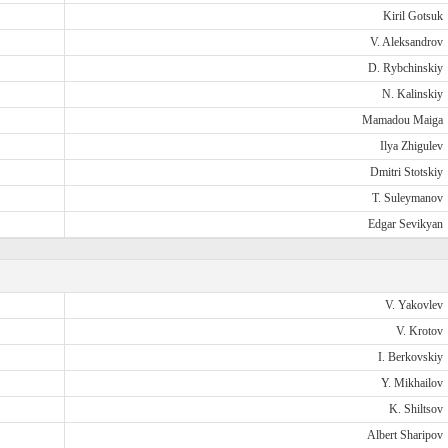
Kiril Gotsuk
V. Aleksandrov
D. Rybchinskiy
N. Kalinskiy
Mamadou Maiga
Ilya Zhigulev
Dmitri Stotskiy
T. Suleymanov
Edgar Sevikyan
V. Yakovlev
V. Krotov
I. Berkovskiy
Y. Mikhailov
K. Shiltsov
Albert Sharipov