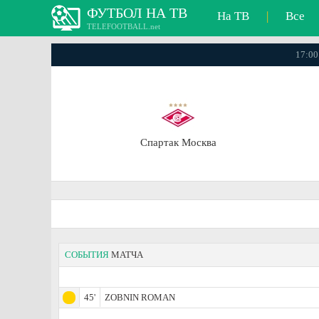
ФУТБОЛ НА ТВ
На ТВ
|
Все
TELEFOOTBALL.net
17:00
Спартак Москва
СОБЫТИЯ
МАТЧА
45'
ZOBNIN ROMAN