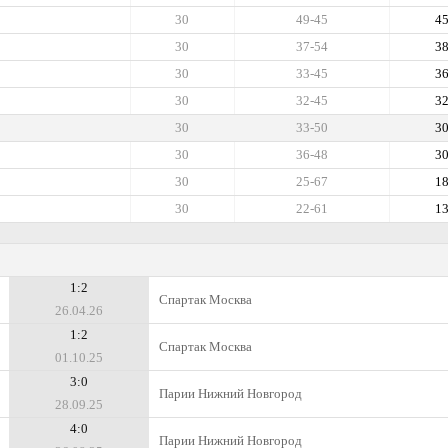
30
49-45
4
30
37-54
3
30
33-45
3
30
32-45
3
30
33-50
3
30
36-48
3
30
25-67
1
30
22-61
1
1:2
Спартак Москва
26.04.26
1:2
Спартак Москва
01.10.25
3:0
Парии Нижний Новгород
28.09.25
4:0
Парии Нижний Новгород