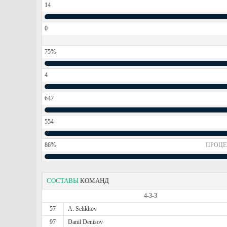
14
0
75%
4
647
554
86%
ПРОЦЕ
СОСТАВЫ
КОМАНД
4-3-3
57
A. Selikhov
97
Danil Denisov