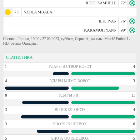
RICCI SAMUELE
72'
75'
NZOLA MBALA
ILIC IVAN
76'
KARAMOH YANN
90'
Специя - Торино, 19:00 / 27.05.2023, суббота, Серия А , каналы: Match! Futbol 1 /
HD, Setanta Qazaqstan
СТАТИСТИКА
1
УДАРЫ В СТВОР ВОРОТ
4
4
УДАРЫ МИМО ВОРОТ
3
8
УДАРЫ З.И.
11
3
BLOCKED SHOTS
4
3
SHOTS INSIDEBOX
6
5
SHOTS OUTSIDEBOX
5