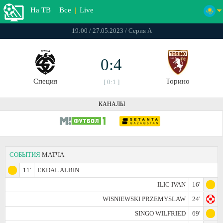
На ТВ
|
Все
|
Live
19:00 / 27.05.2023 / Серия А
0:4
Специя
Торино
[ 0:1 ]
КАНАЛЫ
СОБЫТИЯ
МАТЧА
11'
EKDAL ALBIN
ILIC IVAN
16'
WISNIEWSKI PRZEMYSLAW
24'
SINGO WILFRIED
69'