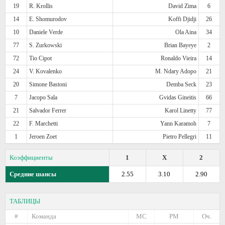
19
R. Krollis
David Zima
6
14
E. Shomurodov
Koffi Djidji
26
10
Daniele Verde
Ola Aina
34
77
S. Zurkowski
Brian Bayeye
2
72
Tio Cipot
Ronaldo Vieira
14
24
V. Kovalenko
M. Ndary Adopo
21
20
Simone Bastoni
Demba Seck
23
7
Jacopo Sala
Gvidas Gineitis
66
21
Salvador Ferrer
Karol Linetty
77
22
F. Marchetti
Yann Karamoh
7
1
Jeroen Zoet
Pietro Pellegri
11
Коэффициенты
1
X
2
Средние шансы
2.55
3.10
2.90
ТАБЛИЦЫ
#
Команда
МС
РМ
Оч.