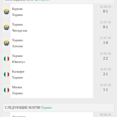
02.08.26
Бернли
0:1
Торино
25.07.26
Торино
0:1
Читаделла
22.07.26
Торино
1:0
Алчоне
25.05.26
Торино
2:2
Ювентус
18.05.26
Кальяри
2:1
Торино
16.05.26
Милан
1:1
Торино
СЛЕДУЮЩИЕ МАТЧИ
Торино
09.08.26
Авеллино