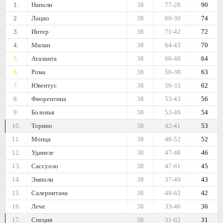
1.
Наполи
38
77-28
90
2.
Лацио
38
60-30
74
3.
Интер
38
71-42
72
4.
Милан
38
64-43
70
5.
Аталанта
38
66-48
64
6.
Рома
38
50-38
63
7.
Ювентус
38
56-33
62
8.
Фиорентина
38
53-43
56
9.
Болонья
38
53-49
54
10.
Торино
38
42-41
53
11.
Монца
38
48-52
52
12.
Удинезе
38
47-48
46
13.
Сассуоло
38
47-61
45
14.
Эмполи
38
37-49
43
15.
Салернитана
38
48-62
42
16.
Лече
38
33-46
36
17.
Специя
38
31-62
31