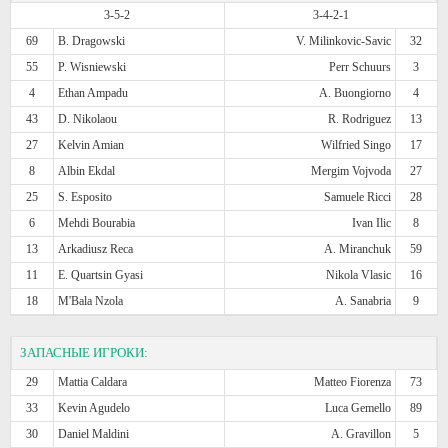
3-5-2
3-4-2-1
69
B. Dragowski
V. Milinkovic-Savic
32
55
P. Wisniewski
Perr Schuurs
3
4
Ethan Ampadu
A. Buongiorno
4
43
D. Nikolaou
R. Rodriguez
13
27
Kelvin Amian
Wilfried Singo
17
8
Albin Ekdal
Mergim Vojvoda
27
25
S. Esposito
Samuele Ricci
28
6
Mehdi Bourabia
Ivan Ilic
8
13
Arkadiusz Reca
A. Miranchuk
59
11
E. Quartsin Gyasi
Nikola Vlasic
16
18
M'Bala Nzola
A. Sanabria
9
ЗАПАСНЫЕ ИГРОКИ:
29
Mattia Caldara
Matteo Fiorenza
73
33
Kevin Agudelo
Luca Gemello
89
30
Daniel Maldini
A. Gravillon
5