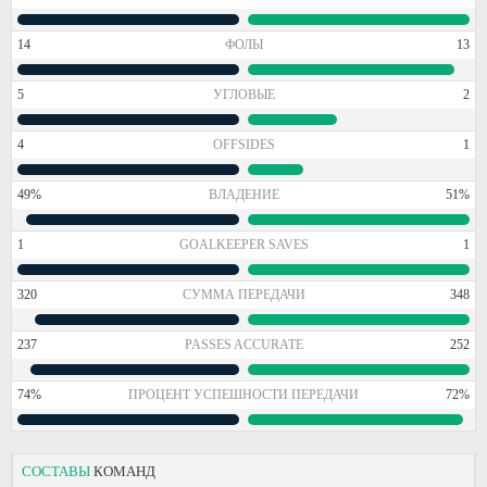
14
ФОЛЫ
13
5
УГЛОВЫЕ
2
4
OFFSIDES
1
49%
ВЛАДЕНИЕ
51%
1
GOALKEEPER SAVES
1
320
СУММА ПЕРЕДАЧИ
348
237
PASSES ACCURATE
252
74%
ПРОЦЕНТ УСПЕШНОСТИ ПЕРЕДАЧИ
72%
СОСТАВЫ
КОМАНД