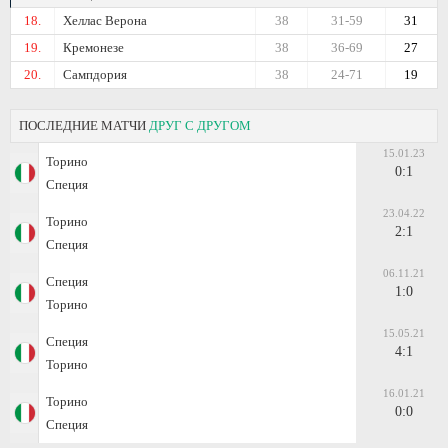
18.
Хеллас Верона
38
31-59
31
19.
Кремонезе
38
36-69
27
20.
Сампдория
38
24-71
19
ПОСЛЕДНИЕ МАТЧИ
ДРУГ С ДРУГОМ
15.01.23
Торино
0:1
Специя
23.04.22
Торино
2:1
Специя
06.11.21
Специя
1:0
Торино
15.05.21
Специя
4:1
Торино
16.01.21
Торино
0:0
Специя