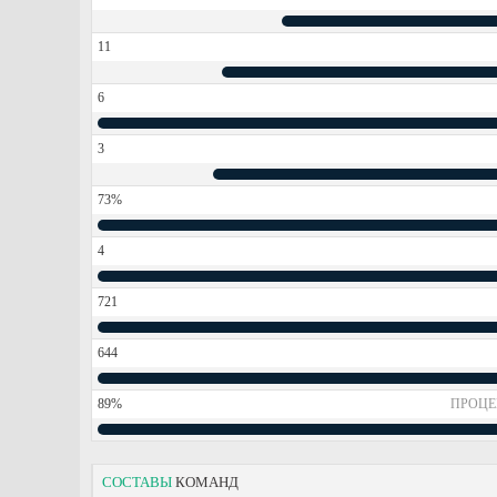
11
6
3
73%
4
721
644
89%
ПРОЦЕ
СОСТАВЫ
КОМАНД