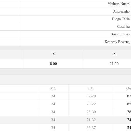
Matheus Nunes
Andrezinho
Diogo Calila
Costinha
Bruno Jordao
Kennedy Boateng
X
2
8.00
21.00
МС
РМ
Оч
34
82-20
8
34
73-22
8
34
75-30
7
34
71-32
7
34
36-37
5