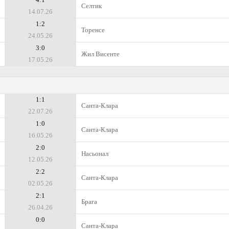
Селтик
14.07.26
1:2
Торенсе
24.05.26
3:0
Жил Висенте
17.05.26
1:1
Санта-Клара
22.07.26
1:0
Санта-Клара
16.05.26
2:0
Насьонал
12.05.26
2:2
Санта-Клара
02.05.26
2:1
Брага
26.04.26
0:0
Санта-Клара