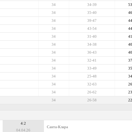
34
34-39
5
34
35-40
4
34
39-47
4
34
43-54
4
34
31-40
4
34
34-38
4
34
36-43
4
34
32-41
3
34
33-49
3
34
25-48
3
34
32-63
2
34
26-62
2
34
26-58
2
4:2
Санта-Клара
04.04.26