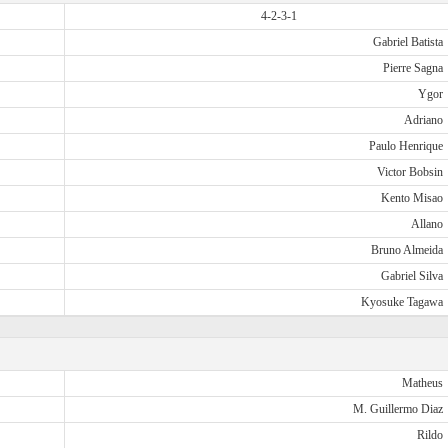
4-2-3-1
Gabriel Batista
Pierre Sagna
Ygor
Adriano
Paulo Henrique
Victor Bobsin
Kento Misao
Allano
Bruno Almeida
Gabriel Silva
Kyosuke Tagawa
Matheus
M. Guillermo Diaz
Rildo