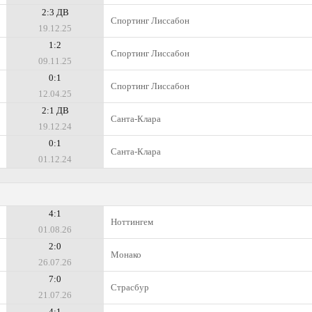
2:3 ДВ
Спортинг Лиссабон
19.12.25
1:2
Спортинг Лиссабон
09.11.25
0:1
Спортинг Лиссабон
12.04.25
2:1 ДВ
Санта-Клара
19.12.24
0:1
Санта-Клара
01.12.24
4:1
Ноттингем
01.08.26
2:0
Монако
26.07.26
7:0
Страсбур
21.07.26
4:1