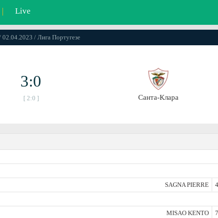
|
Live
/ 02.04.2023 / Лига Португезе
3:0
Санта-Клара
[ 2:0 ]
SAGNA PIERRE
4
MISAO KENTO
7