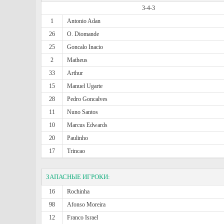
3-4-3
1
Antonio Adan
26
O. Diomande
25
Goncalo Inacio
2
Matheus
33
Arthur
15
Manuel Ugarte
28
Pedro Goncalves
11
Nuno Santos
10
Marcus Edwards
20
Paulinho
17
Trincao
ЗАПАСНЫЕ ИГРОКИ:
16
Rochinha
98
Afonso Moreira
12
Franco Israel