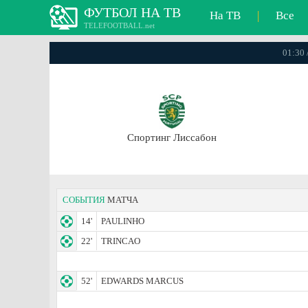
ФУТБОЛ НА ТВ
На ТВ
|
Все
TELEFOOTBALL.net
01:30 
Спортинг Лиссабон
СОБЫТИЯ
МАТЧА
14'
PAULINHO
22'
TRINCAO
52'
EDWARDS MARCUS