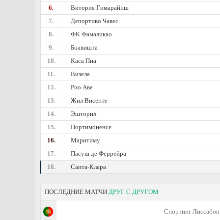
6.
Витория Гимарайнш
7.
Депортиво Чавес
8.
ФК Фамаликао
9.
Боавишта
10.
Каса Пиа
11.
Визела
12.
Рио Аве
13.
Жил Висенте
14.
Эшторил
15.
Портимоненсе
16.
Маритиму
17.
Пасуш де Феррейра
18.
Санта-Клара
ПОСЛЕДНИЕ МАТЧИ
ДРУГ С ДРУГОМ
Спортинг Лиссабон