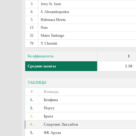
3
Jerry St. Juste
6
S. Alexandropoulos
5
Hidemasa Morita
13
Neto
32
Mateo Tanlongo
79
Y. Chermiti
Коэффициенты
1
Средние шансы
1.10
ТАБЛИЦЫ
#
Команда
1.
Бенфика
2.
Порту
3.
Брага
4.
Спортинг Лиссабон
5.
ФК Арука