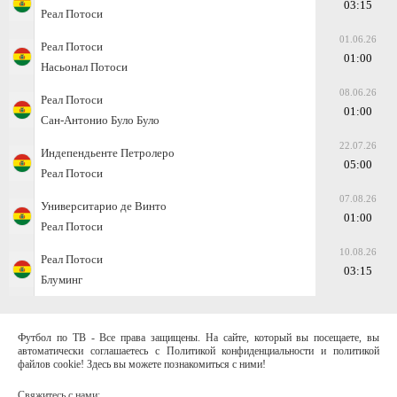
03:15
Реал Потоси
01.06.26
Реал Потоси
01:00
Насьонал Потоси
08.06.26
Реал Потоси
01:00
Сан-Антонио Було Було
22.07.26
Индепендьенте Петролеро
05:00
Реал Потоси
07.08.26
Университарио де Винто
01:00
Реал Потоси
10.08.26
Реал Потоси
03:15
Блуминг
Футбол по ТВ - Все права защищены. На сайте, который вы посещаете, вы
автоматически соглашаетесь с Политикой конфиденциальности и политикой
файлов cookie! Здесь вы можете познакомиться с ними!
Свяжитесь с нами: