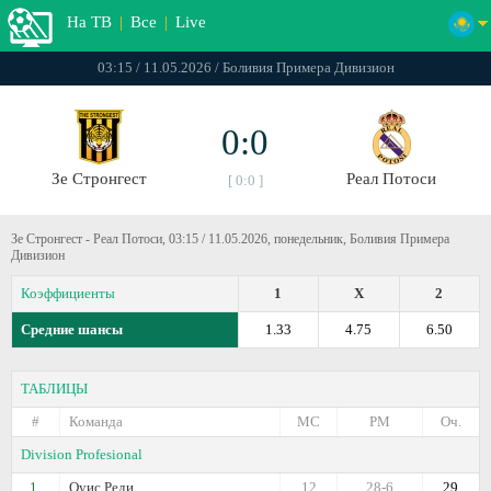
На ТВ
|
Все
|
Live
03:15 / 11.05.2026 / Боливия Примера Дивизион
0:0
Зе Стронгест
Реал Потоси
[ 0:0 ]
Зе Стронгест - Реал Потоси, 03:15 / 11.05.2026, понедельник, Боливия Примера
Дивизион
Коэффициенты
1
X
2
Средние шансы
1.33
4.75
6.50
ТАБЛИЦЫ
#
Команда
МС
РМ
Оч.
Division Profesional
1.
Оуис Реди
12
28-6
29