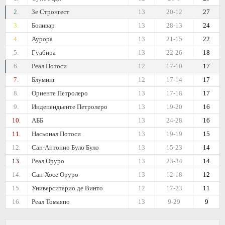
2.
Зе Стронгест
13
20-12
27
3.
Боливар
13
28-13
24
4.
Аурора
13
21-15
22
5.
Гуабира
13
22-26
18
6.
Реал Потоси
12
17-10
17
7.
Блуминг
12
17-14
17
8.
Ориенте Петролеро
13
17-18
17
9.
Индепендьенте Петролеро
13
19-20
16
10.
АББ
13
24-28
16
11.
Насьонал Потоси
13
19-19
15
12.
Сан-Антонио Було Було
13
15-23
14
13.
Реал Оруро
13
23-34
14
14.
Сан-Хосе Оруро
13
12-18
12
15.
Университарио де Винто
12
17-23
11
16.
Реал Томаяпо
13
9-29
9