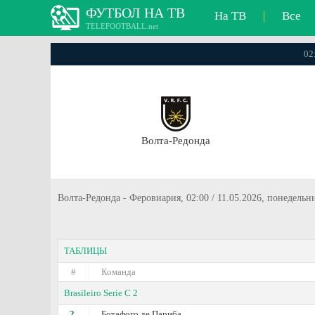
ФУТБОЛ НА ТВ
На ТВ
|
Все
TELEFOOTBALL.net
02
Волта-Редонда
Волта-Редонда - Феровиария, 02:00 / 11.05.2026, понедельн
ТАБЛИЦЫ
#
Команда
Brasileiro Serie C 2
2.
Ботафого де Париба