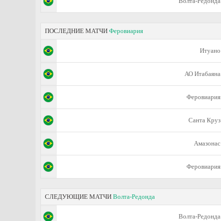
Волта-Редонда
ПОСЛЕДНИЕ МАТЧИ
Феровиария
Итуано
АО Итабаяна
Феровиария
Санта Круз
Амазонас
Феровиария
СЛЕДУЮЩИЕ МАТЧИ
Волта-Редонда
Волта-Редонда