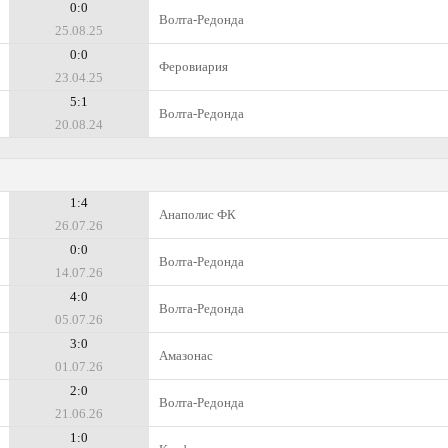
0:0
Волта-Редонда
25.08.25
0:0
Феровиария
23.04.25
5:1
Волта-Редонда
20.08.24
1:4
Анаполис ФК
26.07.26
0:0
Волта-Редонда
14.07.26
4:0
Волта-Редонда
05.07.26
3:0
Амазонас
01.07.26
2:0
Волта-Редонда
21.06.26
1:0