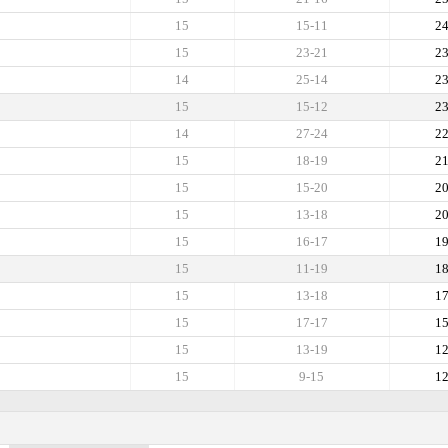
15
15-11
2
15
23-21
2
14
25-14
2
15
15-12
2
14
27-24
2
15
18-19
2
15
15-20
2
15
13-18
2
15
16-17
1
15
11-19
1
15
13-18
1
15
17-17
1
15
13-19
1
15
9-15
1