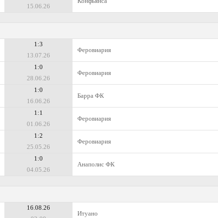
Конфьянса
15.06.26
1:3
Феровиария
13.07.26
1:0
Феровиария
28.06.26
1:0
Барра ФК
16.06.26
1:1
Феровиария
01.06.26
1:2
Феровиария
25.05.26
1:0
Анаполис ФК
04.05.26
16.08.26
Итуано