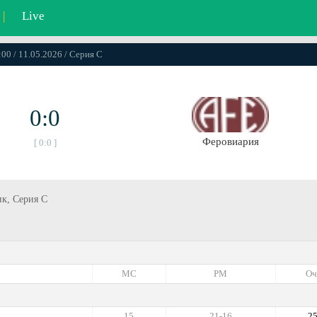
|
Live
:00 / 11.05.2026 / Серия C
0:0
Феровиария
[ 0:0 ]
ик, Серия C
МС
РМ
Оч
15
21-16
2