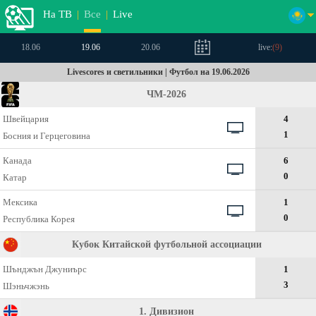
На ТВ
|
Все
|
Live
18.06
19.06
20.06
live:
(
9
)
Livescores и светильники | Футбол на 19.06.2026
ЧМ-2026
Швейцария
4
1
Босния и Герцеговина
Канада
6
0
Катар
Мексика
1
0
Республика Корея
Кубок Китайской футбольной ассоциации
Шънджън Джуниърс
1
3
Шэньчжэнь
1. Дивизион