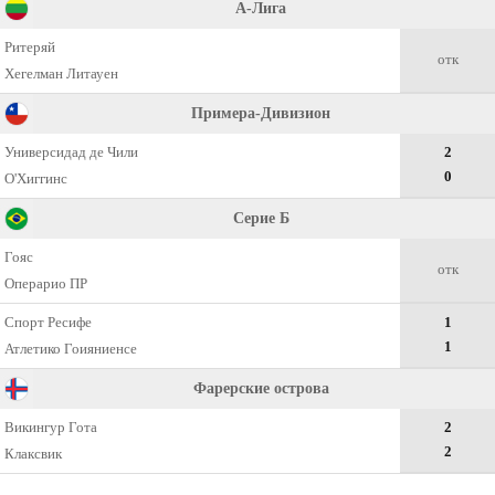
А-Лига
Ритеряй
отк
Хегелман Литауен
Примера-Дивизион
Универсидад де Чили
2
0
О'Хиггинс
Серие Б
Гояс
отк
Операрио ПР
Спорт Ресифе
1
1
Атлетико Гоияниенсе
Фарерские острова
Викингур Гота
2
2
Клаксвик