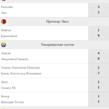
Ранхейм
3
2
Лин
Премьер-Лига
Нафтан
1
0
Барановичи
Товарищеские матчи
Левски
4
0
Академик (Свищов)
Татран Липтовски Микулаш
2
2
Баник Легота-под-Втачником
Дьёр
2
2
Грацер AK
Копер
1
2
Шкендия Тетово