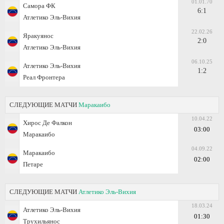
01.01.70
Самора ФК
6:1
Атлетико Эль-Вихия
22.02.26
Яракуянос
2:0
Атлетико Эль-Вихия
06.10.25
Атлетико Эль-Вихия
1:2
Реал Фронтера
СЛЕДУЮЩИЕ МАТЧИ
Маракаибо
10.04.22
Хирос Де Фалкон
03:00
Маракаибо
04.09.22
Маракаибо
02:00
Петаре
СЛЕДУЮЩИЕ МАТЧИ
Атлетико Эль-Вихия
18.03.24
Атлетико Эль-Вихия
01:30
Трухильянос