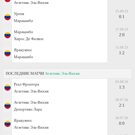
Атлетико Эль-Вихия
25.09.23
Уреня
0:1
Маракаибо
17.09.23
Маракаибо
2:0
Хирос Де Фалкон
11.09.23
Яракуянос
1:2
Маракаибо
ПОСЛЕДНИЕ МАТЧИ
Атлетико Эль-Вихия
03.08.26
Реал Фронтера
1:3
Атлетико Эль-Вихия
30.07.26
Атлетико Эль-Вихия
2:1
Депортиво Лара
26.07.26
Яракуянос
0:0
Атлетико Эль-Вихия