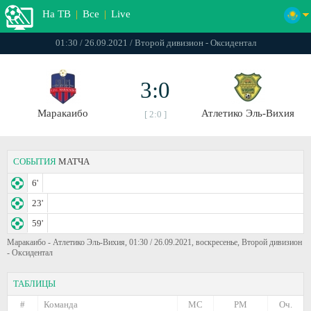
На ТВ
|
Все
|
Live
01:30 / 26.09.2021 / Второй дивизион - Оксидентал
3:0
Маракаибо
Атлетико Эль-Вихия
[ 2:0 ]
СОБЫТИЯ
МАТЧА
6'
23'
59'
Маракаибо - Атлетико Эль-Вихия, 01:30 / 26.09.2021, воскресенье, Второй дивизион
- Оксидентал
ТАБЛИЦЫ
#
Команда
МС
РМ
Оч.