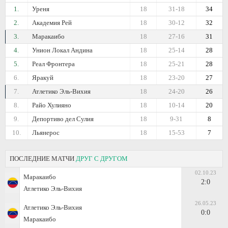
1.
Уреня
18
31-18
34
2.
Академия Рей
18
30-12
32
3.
Маракаибо
18
27-16
31
4.
Унион Локал Андина
18
25-14
28
5.
Реал Фронтера
18
25-21
28
6.
Яракуй
18
23-20
27
7.
Атлетико Эль-Вихия
18
24-20
26
8.
Райо Хулияно
18
10-14
20
9.
Депортиво дел Сулия
18
9-31
8
10.
Льянерос
18
15-53
7
ПОСЛЕДНИЕ МАТЧИ
ДРУГ С ДРУГОМ
02.10.23
Маракаибо
2:0
Атлетико Эль-Вихия
26.05.23
Атлетико Эль-Вихия
0:0
Маракаибо