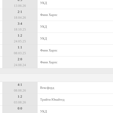
УКД
13.06.26
2:1
Финн Харпс
18.04.26
3:4
УКД
18.10.25
1:2
УКД
24.05.25
1:1
Финн Харпс
08.03.25
2:0
Финн Харпс
24.08.24
4:1
Вексфорд
08.08.26
1:2
Трийти Юнайтед
03.08.26
0:0
УКД