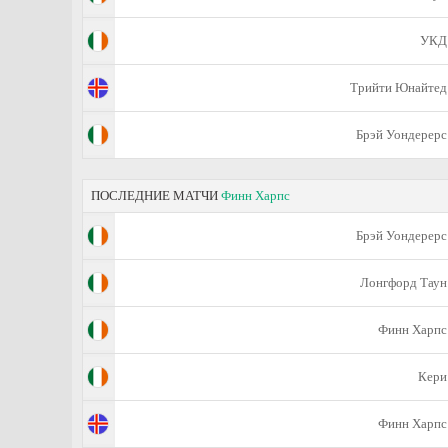
УКД
Трийти Юнайтед
Брэй Уондерерс
ПОСЛЕДНИЕ МАТЧИ
Финн Харпс
Брэй Уондерерс
Лонгфорд Таун
Финн Харпс
Кери
Финн Харпс