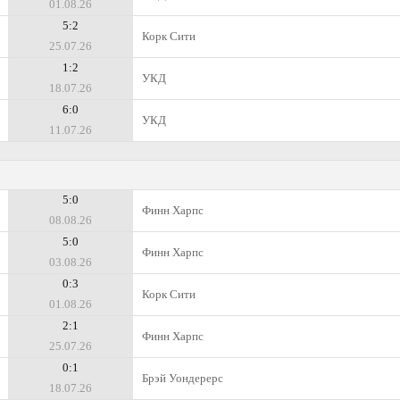
01.08.26
5:2
Корк Сити
25.07.26
1:2
УКД
18.07.26
6:0
УКД
11.07.26
5:0
Финн Харпс
08.08.26
5:0
Финн Харпс
03.08.26
0:3
Корк Сити
01.08.26
2:1
Финн Харпс
25.07.26
0:1
Брэй Уондерерс
18.07.26