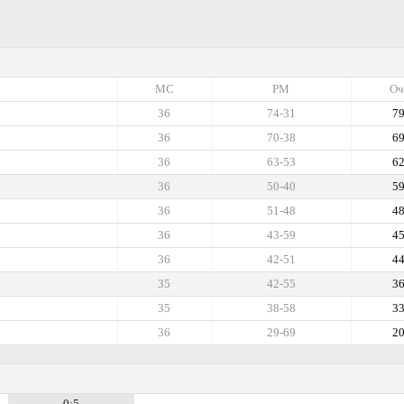
МС
РМ
Оч
36
74-31
7
36
70-38
6
36
63-53
6
36
50-40
5
36
51-48
4
36
43-59
4
36
42-51
4
35
42-55
3
35
38-58
3
36
29-69
2
0:5