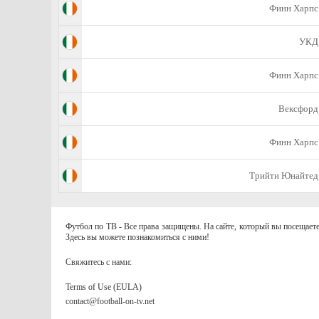
Финн Харпс
УКД
Финн Харпс
Вексфорд
Финн Харпс
Трийти Юнайтед
Футбол по ТВ - Все права защищены. На сайте, который вы посещаете
Здесь вы можете познакомиться с ними!
Свяжитесь с нами:
Terms of Use (EULA)
contact@football-on-tv.net