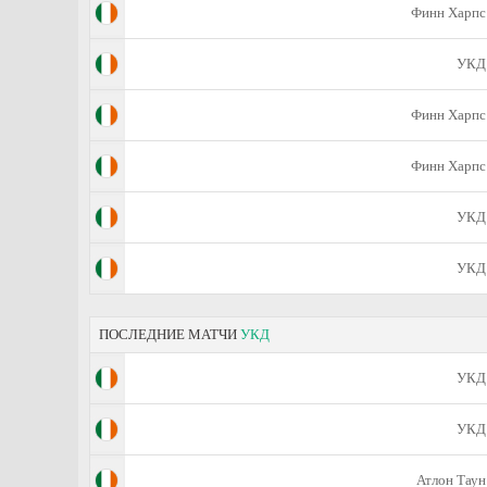
Финн Харпс
УКД
Финн Харпс
Финн Харпс
УКД
УКД
ПОСЛЕДНИЕ МАТЧИ
УКД
УКД
УКД
Атлон Таун