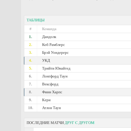
ТАБЛИЦЫ
#
Команда
1.
Дандолк
2.
Коб Рамблерс
3.
Брэй Уондерерс
4.
УКД
5.
Трийти Юнайтед
6.
Лонгфорд Таун
7.
Вексфорд
8.
Финн Харпс
9.
Кери
10.
Атлон Таун
ПОСЛЕДНИЕ МАТЧИ
ДРУГ С ДРУГОМ