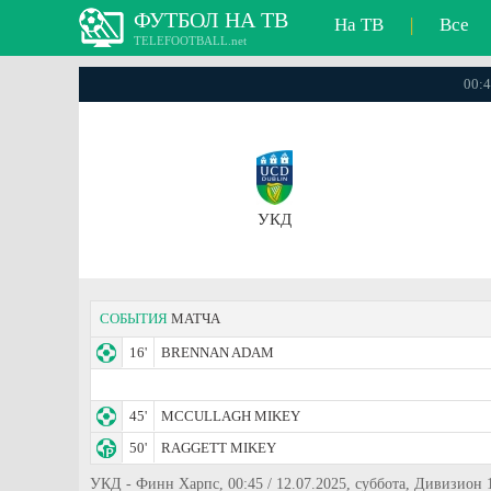
ФУТБОЛ НА ТВ
На ТВ
|
Все
TELEFOOTBALL.net
00:4
УКД
СОБЫТИЯ
МАТЧА
16'
BRENNAN ADAM
45'
MCCULLAGH MIKEY
50'
RAGGETT MIKEY
УКД - Финн Харпс, 00:45 / 12.07.2025, суббота, Дивизион 