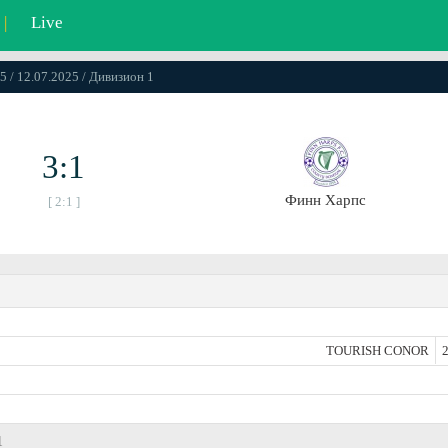
|
Live
5 / 12.07.2025 / Дивизион 1
3:1
Финн Харпс
[ 2:1 ]
TOURISH CONOR
2
1