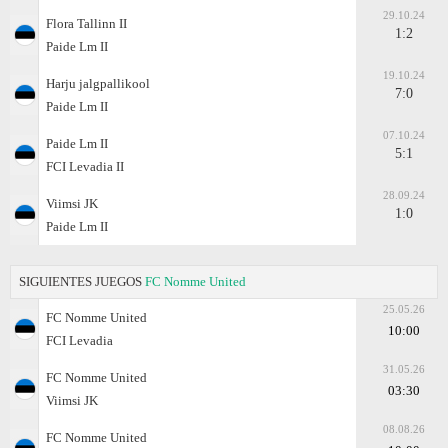
29.10.24
Flora Tallinn II
1:2
Paide Lm II
19.10.24
Harju jalgpallikool
7:0
Paide Lm II
07.10.24
Paide Lm II
5:1
FCI Levadia II
28.09.24
Viimsi JK
1:0
Paide Lm II
SIGUIENTES JUEGOS
FC Nomme United
25.05.26
FC Nomme United
10:00
FCI Levadia
31.05.26
FC Nomme United
03:30
Viimsi JK
08.08.26
FC Nomme United