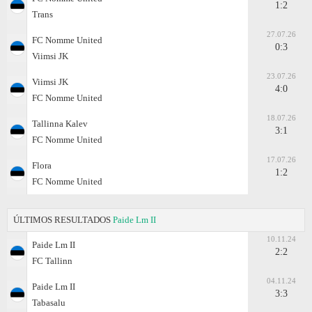
1:2
Trans
27.07.26
FC Nomme United
0:3
Viimsi JK
23.07.26
Viimsi JK
4:0
FC Nomme United
18.07.26
Tallinna Kalev
3:1
FC Nomme United
17.07.26
Flora
1:2
FC Nomme United
ÚLTIMOS RESULTADOS
Paide Lm II
10.11.24
Paide Lm II
2:2
FC Tallinn
04.11.24
Paide Lm II
3:3
Tabasalu