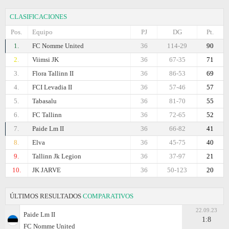
CLASIFICACIONES
Pos.
Equipo
PJ
DG
Pt.
1.
FC Nomme United
36
114-29
90
2.
Viimsi JK
36
67-35
71
3.
Flora Tallinn II
36
86-53
69
4.
FCI Levadia II
36
57-46
57
5.
Tabasalu
36
81-70
55
6.
FC Tallinn
36
72-65
52
7.
Paide Lm II
36
66-82
41
8.
Elva
36
45-75
40
9.
Tallinn Jk Legion
36
37-97
21
10.
JK JARVE
36
50-123
20
ÚLTIMOS RESULTADOS
COMPARATIVOS
22.09.23
Paide Lm II
1:8
FC Nomme United