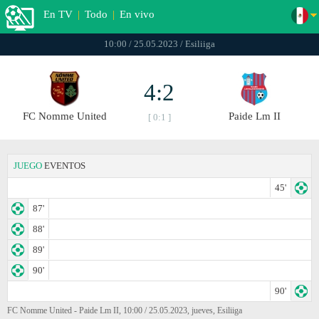
En TV
|
Todo
|
En vivo
10:00 / 25.05.2023 / Esiliiga
4:2
FC Nomme United
Paide Lm II
[ 0:1 ]
JUEGO
EVENTOS
45'
87'
88'
89'
90'
90'
FC Nomme United - Paide Lm II, 10:00 / 25.05.2023, jueves, Esiliiga