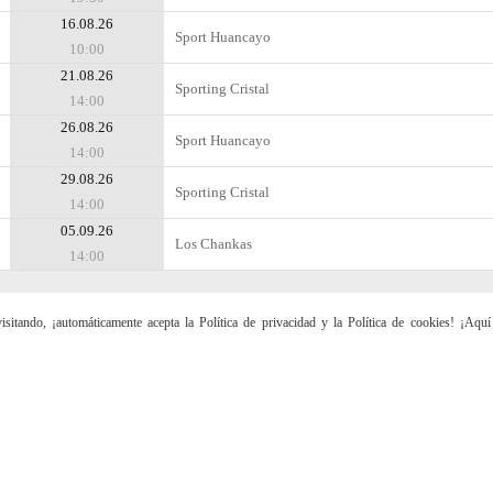
16.08.26
Sport Huancayo
10:00
21.08.26
Sporting Cristal
14:00
26.08.26
Sport Huancayo
14:00
29.08.26
Sporting Cristal
14:00
05.09.26
Los Chankas
14:00
sitando, ¡automáticamente acepta la Política de privacidad y la Política de cookies! ¡Aqu