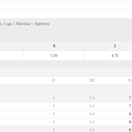
o, Liga 1 Movistar - Apertura
X
2
3.50
4.75
PJ
DG
Pt
3
7-4
7
3
5-2
7
3
9-4
6
3
5-2
6
3
4-2
6