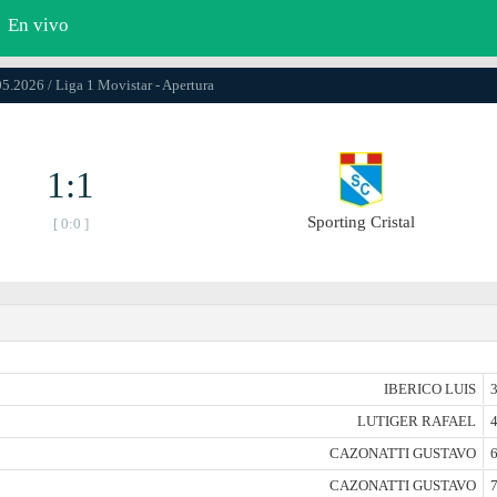
En vivo
05.2026 / Liga 1 Movistar - Apertura
1:1
Sporting Cristal
[ 0:0 ]
IBERICO LUIS
3
LUTIGER RAFAEL
4
CAZONATTI GUSTAVO
6
CAZONATTI GUSTAVO
7