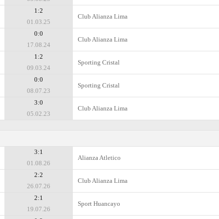
1:2
Club Alianza Lima
01.03.25
0:0
Club Alianza Lima
17.08.24
1:2
Sporting Cristal
09.03.24
0:0
Sporting Cristal
08.07.23
3:0
Club Alianza Lima
05.02.23
3:1
Alianza Atletico
01.08.26
2:2
Club Alianza Lima
26.07.26
2:1
Sport Huancayo
19.07.26