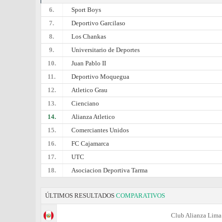
6.
Sport Boys
7.
Deportivo Garcilaso
8.
Los Chankas
9.
Universitario de Deportes
10.
Juan Pablo II
11.
Deportivo Moquegua
12.
Atletico Grau
13.
Cienciano
14.
Alianza Atletico
15.
Comerciantes Unidos
16.
FC Cajamarca
17.
UTC
18.
Asociacion Deportiva Tarma
ÚLTIMOS RESULTADOS
COMPARATIVOS
Club Alianza Lima