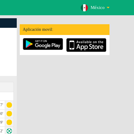
México
Aplicación movil:
7'
0'
9'
2'