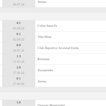
Atenas
06.07.24
4:1
Colón Santa Fe
03.08.26
0:1
Villa Mitre
02.08.26
0:0
Club Deportivo Juventud Unida
26.07.26
1:3
Rentistas
12.07.26
2:0
Tacuarembo
27.06.26
0:1
Atenas
27.06.26
1:0
Uruguay Montevideo