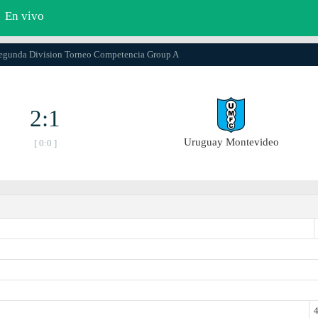
En vivo
Segunda Division Torneo Competencia Group A
2:1
Uruguay Montevideo
[ 0:0 ]
4