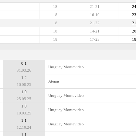
18
21-21
2
18
16-19
2
18
21-22
2
18
14-21
2
18
17-23
1
0:1
Uruguay Montevideo
31.03.26
1:2
Atenas
16.08.25
1:0
Uruguay Montevideo
25.05.25
1:0
Uruguay Montevideo
10.03.25
1:1
Uruguay Montevideo
12.10.24
1:1