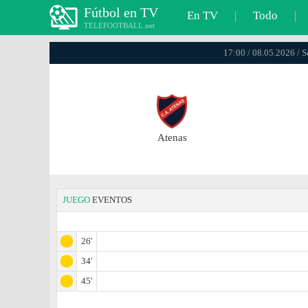
Fútbol en TV
En TV
|
Todo
|
TELEFOOTBALL.net
17:00 / 08.05.2026 / 
Atenas
JUEGO
EVENTOS
26'
34'
45'