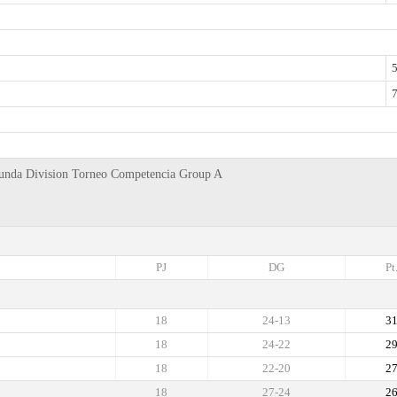
5
7
egunda Division Torneo Competencia Group A
PJ
DG
Pt
18
24-13
3
18
24-22
2
18
22-20
2
18
27-24
2