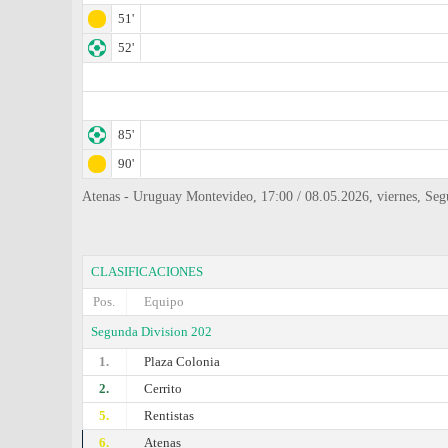
51'
52'
85'
90'
Atenas - Uruguay Montevideo, 17:00 / 08.05.2026, viernes, S
CLASIFICACIONES
Pos.
Equipo
Segunda Division 202
1.
Plaza Colonia
2.
Cerrito
5.
Rentistas
6.
Atenas