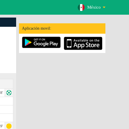
México
Aplicación movil:
8'
9'