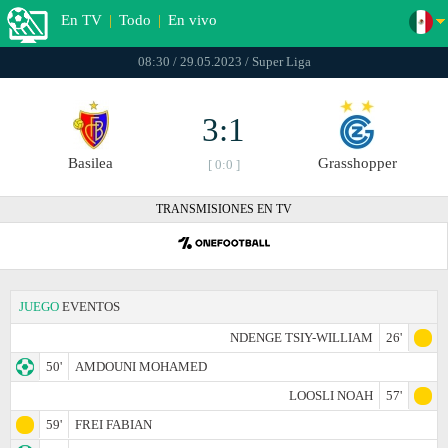
En TV
|
Todo
|
En vivo
08:30 / 29.05.2023 / Super Liga
3:1
Basilea
Grasshopper
[ 0:0 ]
TRANSMISIONES EN TV
JUEGO
EVENTOS
NDENGE TSIY-WILLIAM
26'
50'
AMDOUNI MOHAMED
LOOSLI NOAH
57'
59'
FREI FABIAN