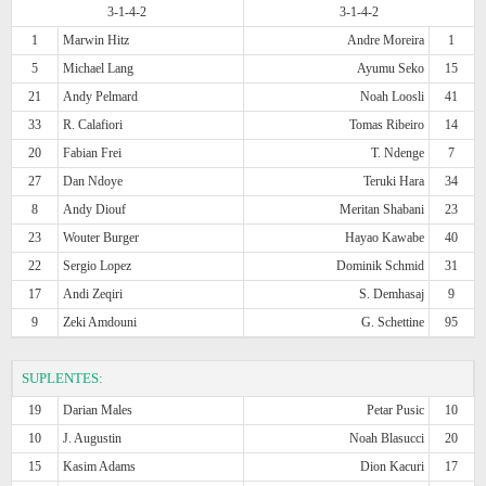
3-1-4-2
3-1-4-2
1
Marwin Hitz
Andre Moreira
1
5
Michael Lang
Ayumu Seko
15
21
Andy Pelmard
Noah Loosli
41
33
R. Calafiori
Tomas Ribeiro
14
20
Fabian Frei
T. Ndenge
7
27
Dan Ndoye
Teruki Hara
34
8
Andy Diouf
Meritan Shabani
23
23
Wouter Burger
Hayao Kawabe
40
22
Sergio Lopez
Dominik Schmid
31
17
Andi Zeqiri
S. Demhasaj
9
9
Zeki Amdouni
G. Schettine
95
SUPLENTES:
19
Darian Males
Petar Pusic
10
10
J. Augustin
Noah Blasucci
20
15
Kasim Adams
Dion Kacuri
17