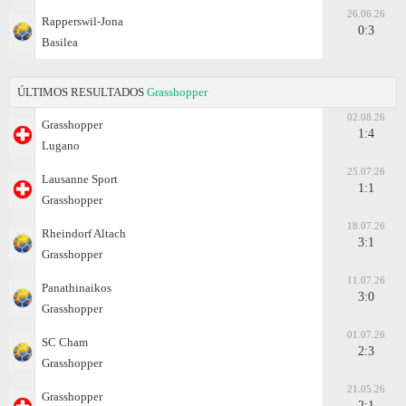
26.06.26
Rapperswil-Jona
0:3
Basilea
ÚLTIMOS RESULTADOS
Grasshopper
02.08.26
Grasshopper
1:4
Lugano
25.07.26
Lausanne Sport
1:1
Grasshopper
18.07.26
Rheindorf Altach
3:1
Grasshopper
11.07.26
Panathinaikos
3:0
Grasshopper
01.07.26
SC Cham
2:3
Grasshopper
21.05.26
Grasshopper
2:1