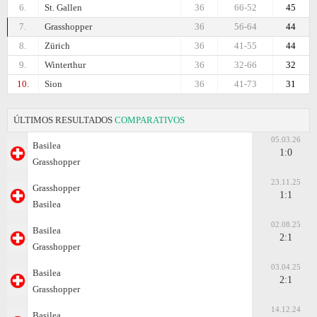
6.
St. Gallen
36
66-52
45
7.
Grasshopper
36
56-64
44
8.
Zürich
36
41-55
44
9.
Winterthur
36
32-66
32
10.
Sion
36
41-73
31
ÚLTIMOS RESULTADOS
COMPARATIVOS
05.03.26
Basilea
1:0
Grasshopper
23.11.25
Grasshopper
1:1
Basilea
02.08.25
Basilea
2:1
Grasshopper
03.04.25
Basilea
2:1
Grasshopper
14.12.24
Basilea