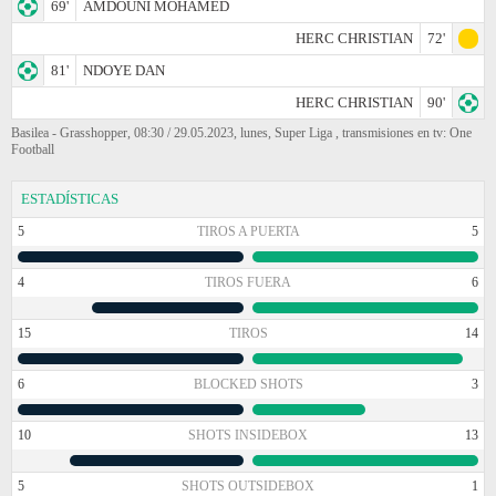
69'
AMDOUNI MOHAMED
HERC CHRISTIAN
72'
81'
NDOYE DAN
HERC CHRISTIAN
90'
Basilea - Grasshopper, 08:30 / 29.05.2023, lunes, Super Liga , transmisiones en tv: One
Football
ESTADÍSTICAS
5
TIROS A PUERTA
5
4
TIROS FUERA
6
15
TIROS
14
6
BLOCKED SHOTS
3
10
SHOTS INSIDEBOX
13
5
SHOTS OUTSIDEBOX
1