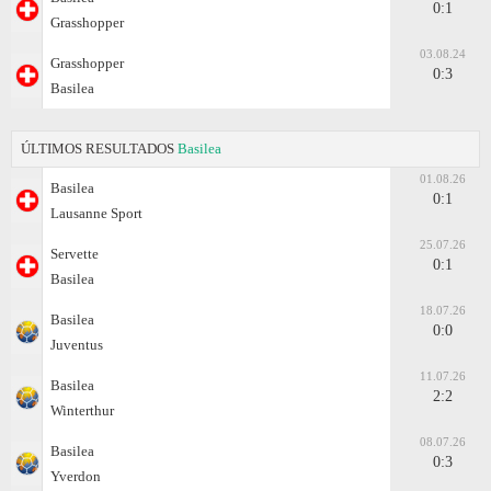
0:1
Grasshopper
03.08.24
Grasshopper
0:3
Basilea
ÚLTIMOS RESULTADOS
Basilea
01.08.26
Basilea
0:1
Lausanne Sport
25.07.26
Servette
0:1
Basilea
18.07.26
Basilea
0:0
Juventus
11.07.26
Basilea
2:2
Winterthur
08.07.26
Basilea
0:3
Yverdon