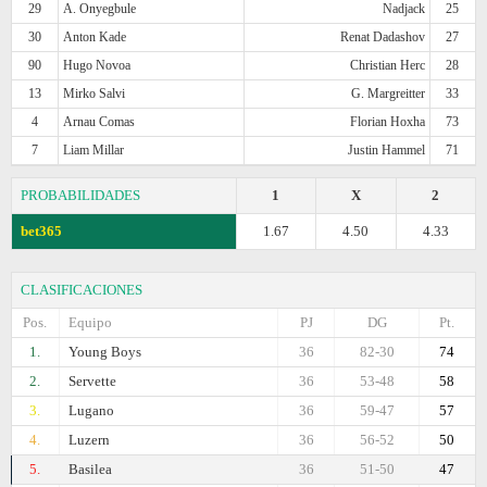
29
A. Onyegbule
Nadjack
25
30
Anton Kade
Renat Dadashov
27
90
Hugo Novoa
Christian Herc
28
13
Mirko Salvi
G. Margreitter
33
4
Arnau Comas
Florian Hoxha
73
7
Liam Millar
Justin Hammel
71
PROBABILIDADES
1
X
2
bet365
1.67
4.50
4.33
CLASIFICACIONES
Pos.
Equipo
PJ
DG
Pt.
1.
Young Boys
36
82-30
74
2.
Servette
36
53-48
58
3.
Lugano
36
59-47
57
4.
Luzern
36
56-52
50
5.
Basilea
36
51-50
47