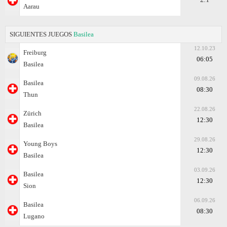
Aarau
SIGUIENTES JUEGOS
Basilea
12.10.23
Freiburg
06:05
Basilea
09.08.26
Basilea
08:30
Thun
22.08.26
Zürich
12:30
Basilea
29.08.26
Young Boys
12:30
Basilea
03.09.26
Basilea
12:30
Sion
06.09.26
Basilea
08:30
Lugano