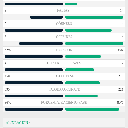
8
FALTAS
14
5
CÓRNERS
4
3
OFFSIDES
4
62%
POSESIÓN
38%
4
GOALKEEPER SAVES
2
459
TOTAL PASE
276
395
PASSES ACCURATE
221
86%
PORCENTAJE ACIERTO PASE
80%
ALINEACIÓN
: