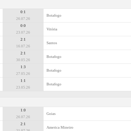
0:1
Botafogo
26.07.26
0:0
Vitória
23.07.26
2:1
Santos
16.07.26
2:1
Botafogo
30.05.26
1:3
Botafogo
27.05.26
1:1
Botafogo
23.05.26
1:0
Goias
26.07.26
2:1
Amеrica Mineiro
21.07.26