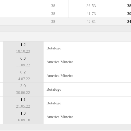
38
36-53
3
38
41-73
3
38
42-81
2
1:2
Botafogo
18.10.23
0:0
Amеrica Mineiro
11.09.22
0:2
Amеrica Mineiro
14.07.22
3:0
Botafogo
30.06.22
1:1
Botafogo
21.05.22
1:0
Amеrica Mineiro
16.09.18