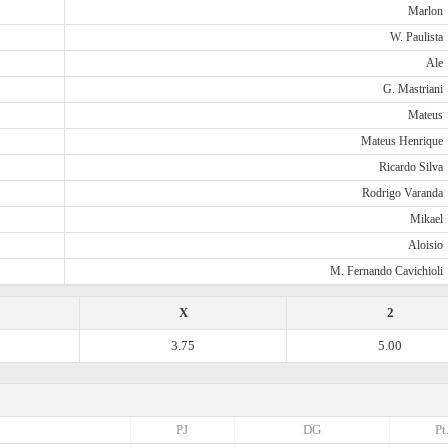
Marlon
W. Paulista
Ale
G. Mastriani
Mateus
Mateus Henrique
Ricardo Silva
Rodrigo Varanda
Mikael
Aloisio
M. Fernando Cavichioli
X
2
3.75
5.00
PJ
DG
Pt