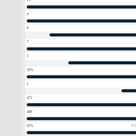
13
4
9
7
2
56%
1
472
400
85%
PO