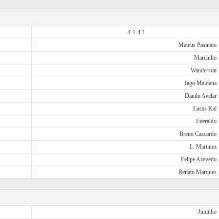
4-1-4-1
Mateus Pasinato
Marcinho
Wanderson
Iago Maidana
Danilo Avelar
Lucas Kal
Everaldo
Breno Cascardo
L. Martinez
Felipe Azevedo
Renato Marques
Juninho