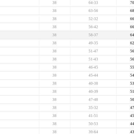
38
64-33
7
38
63-56
6
38
52-32
6
38
56-42
6
38
58-37
6
38
49-35
6
38
51-47
5
38
51-43
5
38
46-45
5
38
45-44
5
38
40-38
5
38
40-39
5
38
47-48
5
38
35-32
4
38
41-51
4
38
50-53
4
38
39-64
4