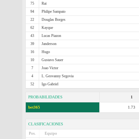
75
Rai
94
Philipe Sampaio
22
Douglas Borges
62
Kayque
43
Lucas Piazon
39
Janderson
16
Hugo
10
Gustavo Sauer
7
Joao Victor
4
L. Geovanny Segovia
52
Igo Gabriel
PROBABILIDADES
1
bet365
1.73
CLASIFICACIONES
Pos.
Equipo