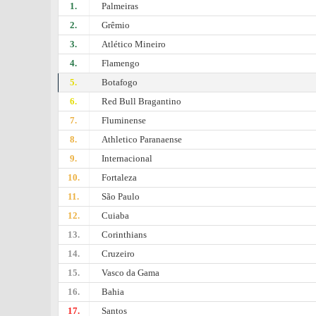
1.
Palmeiras
2.
Grêmio
3.
Atlético Mineiro
4.
Flamengo
5.
Botafogo
6.
Red Bull Bragantino
7.
Fluminense
8.
Athletico Paranaense
9.
Internacional
10.
Fortaleza
11.
São Paulo
12.
Cuiaba
13.
Corinthians
14.
Cruzeiro
15.
Vasco da Gama
16.
Bahia
17.
Santos