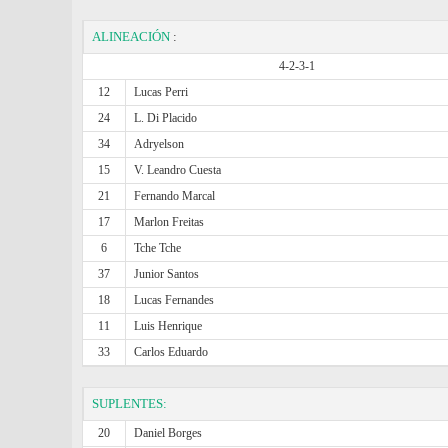
ALINEACIÓN
:
4-2-3-1
12
Lucas Perri
24
L. Di Placido
34
Adryelson
15
V. Leandro Cuesta
21
Fernando Marcal
17
Marlon Freitas
6
Tche Tche
37
Junior Santos
18
Lucas Fernandes
11
Luis Henrique
33
Carlos Eduardo
SUPLENTES:
20
Daniel Borges