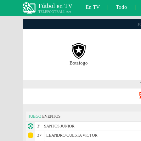
Fútbol en TV
En TV
|
Todo
|
TELEFOOTBALL.net
16
Botafogo
JUEGO
EVENTOS
3'
SANTOS JUNIOR
37'
LEANDRO CUESTA VICTOR