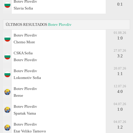
Botev Plovdiv
0:1
Slavia Sofia
ÚLTIMOS RESULTADOS
Botev Plovdiv
01.08.26
Botev Plovdiv
1:0
Cherno More
27.07.26
CSKA Sofia
3:2
Botev Plovdiv
20.07.26
Botev Plovdiv
1:1
Lokomotiv Sofia
12.07.26
Botev Plovdiv
4:0
Beroe
04.07.26
Botev Plovdiv
1:0
Spartak Varna
04.07.26
Botev Plovdiv
1:2
Etar Veliko Tarnovo