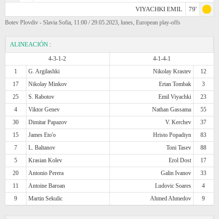
VIYACHKI EMIL
79'
Botev Plovdiv - Slavia Sofia, 11:00 / 29.05.2023, lunes, European play-offs
ALINEACIÓN
:
4-3-1-2
4-1-4-1
1
G. Argilashki
Nikolay Krastev
12
17
Nikolay Minkov
Ertan Tombak
3
25
S. Rabotov
Emil Viyachki
23
4
Viktor Genev
Nathan Gassama
55
30
Dimitar Papazov
V. Kerchev
37
15
James Eto'o
Hristo Popadiyn
83
7
L. Baltanov
Toni Tasev
88
5
Krasian Kolev
Erol Dost
17
20
Antonio Perera
Galin Ivanov
33
11
Antoine Baroan
Ludovic Soares
4
9
Martin Sekulic
Ahmed Ahmedov
9