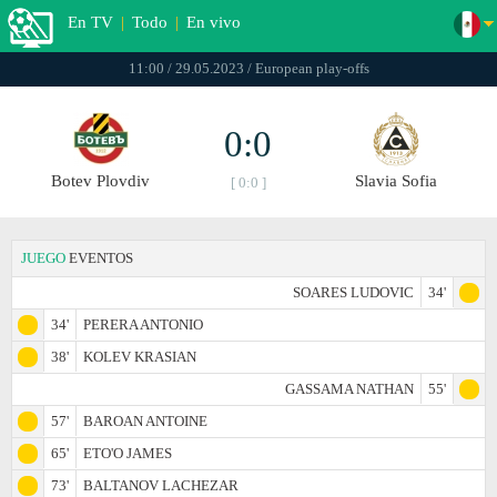
En TV
|
Todo
|
En vivo
11:00 / 29.05.2023 / European play-offs
0:0
Botev Plovdiv
Slavia Sofia
[ 0:0 ]
JUEGO
EVENTOS
SOARES LUDOVIC
34'
34'
PERERA ANTONIO
38'
KOLEV KRASIAN
GASSAMA NATHAN
55'
57'
BAROAN ANTOINE
65'
ETO'O JAMES
73'
BALTANOV LACHEZAR