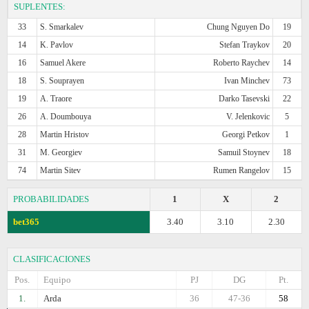
SUPLENTES:
33
S. Smarkalev
Chung Nguyen Do
19
14
K. Pavlov
Stefan Traykov
20
16
Samuel Akere
Roberto Raychev
14
18
S. Souprayen
Ivan Minchev
73
19
A. Traore
Darko Tasevski
22
26
A. Doumbouya
V. Jelenkovic
5
28
Martin Hristov
Georgi Petkov
1
31
M. Georgiev
Samuil Stoynev
18
74
Martin Sitev
Rumen Rangelov
15
PROBABILIDADES
1
X
2
bet365
3.40
3.10
2.30
CLASIFICACIONES
Pos.
Equipo
PJ
DG
Pt.
1.
Arda
36
47-36
58