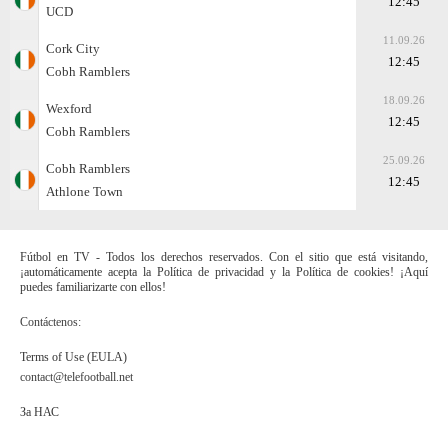
12:45
UCD
11.09.26
Cork City
12:45
Cobh Ramblers
18.09.26
Wexford
12:45
Cobh Ramblers
25.09.26
Cobh Ramblers
12:45
Athlone Town
Fútbol en TV - Todos los derechos reservados. Con el sitio que está visitando,
¡automáticamente acepta la Política de privacidad y la Política de cookies! ¡Aquí
puedes familiarizarte con ellos!
Contáctenos:
Terms of Use (EULA)
contact@telefootball.net
За НАС