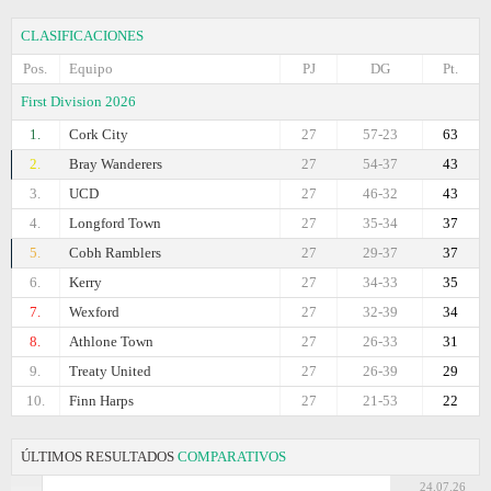
CLASIFICACIONES
Pos.
Equipo
PJ
DG
Pt.
First Division 2026
1.
Cork City
27
57-23
63
2.
Bray Wanderers
27
54-37
43
3.
UCD
27
46-32
43
4.
Longford Town
27
35-34
37
5.
Cobh Ramblers
27
29-37
37
6.
Kerry
27
34-33
35
7.
Wexford
27
32-39
34
8.
Athlone Town
27
26-33
31
9.
Treaty United
27
26-39
29
10.
Finn Harps
27
21-53
22
ÚLTIMOS RESULTADOS
COMPARATIVOS
24.07.26