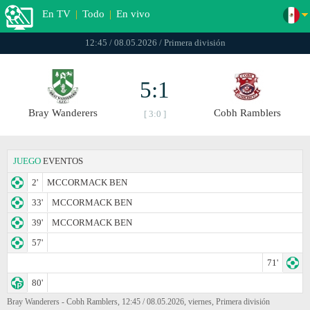
En TV
|
Todo
|
En vivo
12:45 / 08.05.2026 / Primera división
5:1
Bray Wanderers
Cobh Ramblers
[ 3:0 ]
JUEGO
EVENTOS
2'
MCCORMACK BEN
33'
MCCORMACK BEN
39'
MCCORMACK BEN
57'
71'
80'
Bray Wanderers - Cobh Ramblers, 12:45 / 08.05.2026, viernes, Primera división