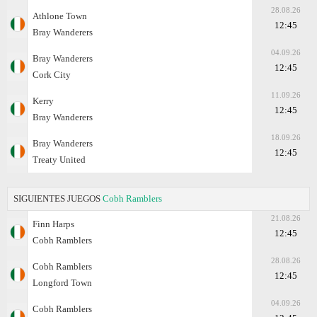
28.08.26
Athlone Town
12:45
Bray Wanderers
04.09.26
Bray Wanderers
12:45
Cork City
11.09.26
Kerry
12:45
Bray Wanderers
18.09.26
Bray Wanderers
12:45
Treaty United
SIGUIENTES JUEGOS
Cobh Ramblers
21.08.26
Finn Harps
12:45
Cobh Ramblers
28.08.26
Cobh Ramblers
12:45
Longford Town
04.09.26
Cobh Ramblers