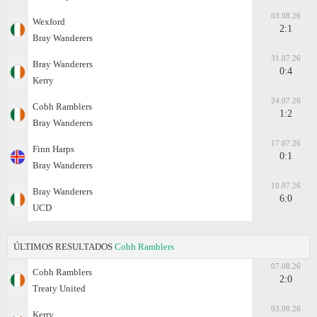
03.08.26
Wexford
2:1
Bray Wanderers
31.07.26
Bray Wanderers
0:4
Kerry
24.07.26
Cobh Ramblers
1:2
Bray Wanderers
17.07.26
Finn Harps
0:1
Bray Wanderers
10.07.26
Bray Wanderers
6:0
UCD
ÚLTIMOS RESULTADOS
Cobh Ramblers
07.08.26
Cobh Ramblers
2:0
Treaty United
03.08.26
Kerry