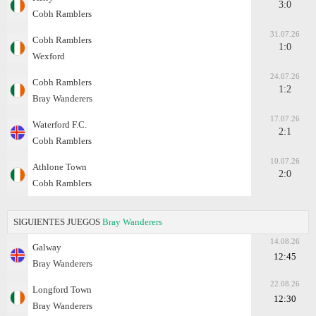
3:0
Cobh Ramblers
31.07.26
Cobh Ramblers
1:0
Wexford
24.07.26
Cobh Ramblers
1:2
Bray Wanderers
17.07.26
Waterford F.C.
2:1
Cobh Ramblers
10.07.26
Athlone Town
2:0
Cobh Ramblers
SIGUIENTES JUEGOS
Bray Wanderers
14.08.26
Galway
12:45
Bray Wanderers
22.08.26
Longford Town
12:30
Bray Wanderers