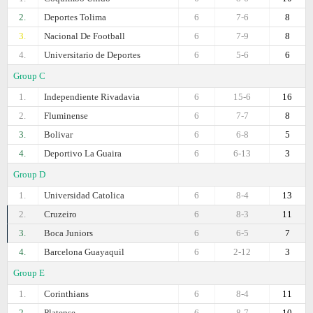
2.
Deportes Tolima
6
7-6
8
3.
Nacional De Football
6
7-9
8
4.
Universitario de Deportes
6
5-6
6
Group C
1.
Independiente Rivadavia
6
15-6
16
2.
Fluminense
6
7-7
8
3.
Bolivar
6
6-8
5
4.
Deportivo La Guaira
6
6-13
3
Group D
1.
Universidad Catolica
6
8-4
13
2.
Cruzeiro
6
8-3
11
3.
Boca Juniors
6
6-5
7
4.
Barcelona Guayaquil
6
2-12
3
Group E
1.
Corinthians
6
8-4
11
2.
Platense
6
8-7
10