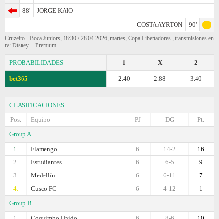
88'
JORGE KAIO
COSTA AYRTON
90'
Cruzeiro - Boca Juniors, 18:30 / 28.04.2026, martes, Copa Libertadores , transmisiones en
tv: Disney + Premium
PROBABILIDADES
1
X
2
bet365
2.40
2.88
3.40
CLASIFICACIONES
Pos.
Equipo
PJ
DG
Pt.
Group A
1.
Flamengo
6
14-2
16
2.
Estudiantes
6
6-5
9
3.
Medellín
6
6-11
7
4.
Cusco FC
6
4-12
1
Group B
1.
Coquimbo Unido
6
8-6
10