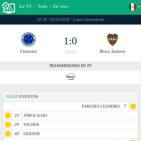
En TV
|
Todo
|
En vivo
18:30 / 28.04.2026 / Copa Libertadores
1:0
Cruzeiro
Boca Juniors
[ 0:0 ]
TRANSMISIONES EN TV
JUEGO
EVENTOS
PAREDES LEANDRO
7'
25'
JORGE KAIO
29'
FAGNER
40'
GERSON