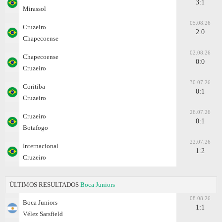
3:1
Mirassol
05.08.26
Cruzeiro
2:0
Chapecoense
02.08.26
Chapecoense
0:0
Cruzeiro
30.07.26
Coritiba
0:1
Cruzeiro
26.07.26
Cruzeiro
0:1
Botafogo
22.07.26
Internacional
1:2
Cruzeiro
ÚLTIMOS RESULTADOS
Boca Juniors
08.08.26
Boca Juniors
1:1
Vélez Sarsfield