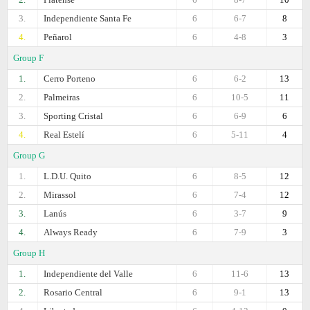
3.
Independiente Santa Fe
6
6-7
8
4.
Peñarol
6
4-8
3
Group F
1.
Cerro Porteno
6
6-2
13
2.
Palmeiras
6
10-5
11
3.
Sporting Cristal
6
6-9
6
4.
Real Estelí
6
5-11
4
Group G
1.
L.D.U. Quito
6
8-5
12
2.
Mirassol
6
7-4
12
3.
Lanús
6
3-7
9
4.
Always Ready
6
7-9
3
Group H
1.
Independiente del Valle
6
11-6
13
2.
Rosario Central
6
9-1
13