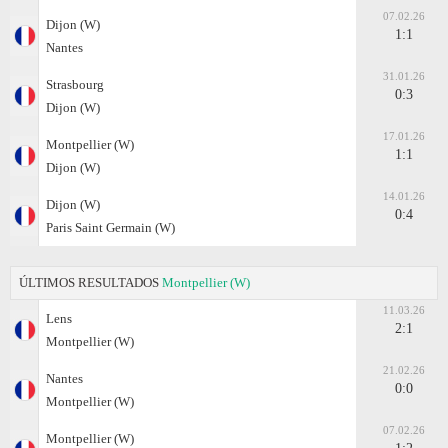
07.02.26
Dijon (W)
1:1
Nantes
31.01.26
Strasbourg
0:3
Dijon (W)
17.01.26
Montpellier (W)
1:1
Dijon (W)
14.01.26
Dijon (W)
0:4
Paris Saint Germain (W)
ÚLTIMOS RESULTADOS
Montpellier (W)
11.03.26
Lens
2:1
Montpellier (W)
21.02.26
Nantes
0:0
Montpellier (W)
07.02.26
Montpellier (W)