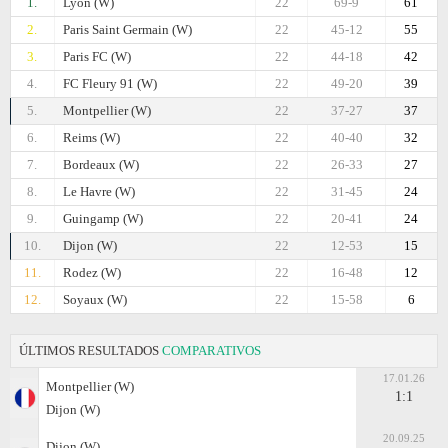
1.
Lyon (W)
22
69-9
61
2.
Paris Saint Germain (W)
22
45-12
55
3.
Paris FC (W)
22
44-18
42
4.
FC Fleury 91 (W)
22
49-20
39
5.
Montpellier (W)
22
37-27
37
6.
Reims (W)
22
40-40
32
7.
Bordeaux (W)
22
26-33
27
8.
Le Havre (W)
22
31-45
24
9.
Guingamp (W)
22
20-41
24
10.
Dijon (W)
22
12-53
15
11.
Rodez (W)
22
16-48
12
12.
Soyaux (W)
22
15-58
6
ÚLTIMOS RESULTADOS
COMPARATIVOS
17.01.26
Montpellier (W)
1:1
Dijon (W)
20.09.25
Dijon (W)