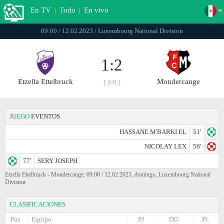
En TV
|
Todo
|
En vivo
09:00 / 12.02.2023 / Luxembourg National Division
1:2
Etzella Ettelbruck
Mondercange
[ 0:0 ]
JUEGO
EVENTOS
HASSANE M'BARKI EL
51'
NICOLAY LEX
56'
77'
SERY JOSEPH
Etzella Ettelbruck - Mondercange, 09:00 / 12.02.2023, domingo, Luxembourg National
Division
CLASIFICACIONES
Pos.
Equipo
PJ
DG
Pt.