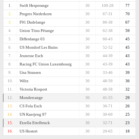
1.
Swift Hesperange
30
100-28
77
2.
Progres Niederkorn
30
67-31
70
3.
F91 Dudelange
30
86-38
67
4.
Union Titus Pétange
30
62-38
59
5.
Differdange 03
30
60-43
45
6.
US Mondorf Les Bains
30
52-52
45
7.
Jeunesse Esch
30
44-39
43
8.
Racing FC Union Luxembourg
30
43-39
43
9.
Una Strassen
30
33-46
39
10.
Wiltz
30
48-59
36
11.
Victoria Rosport
30
48-58
32
12.
Mondercange
30
41-55
29
13.
CS Fola Esch
30
36-71
26
14.
UN Kaerjeng 97
30
30-69
25
15.
Etzella Ettelbruck
30
32-71
23
16.
US Hostert
30
20-65
18