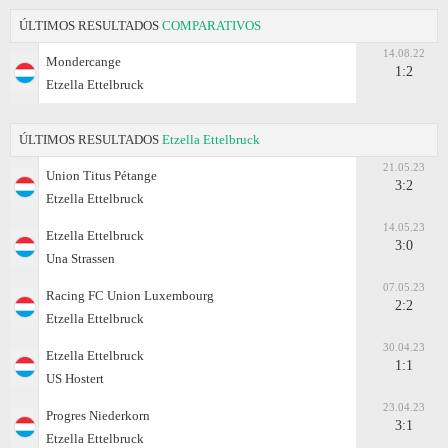
ÚLTIMOS RESULTADOS
COMPARATIVOS
14.08.22
Mondercange
1:2
Etzella Ettelbruck
ÚLTIMOS RESULTADOS
Etzella Ettelbruck
21.05.23
Union Titus Pétange
3:2
Etzella Ettelbruck
14.05.23
Etzella Ettelbruck
3:0
Una Strassen
07.05.23
Racing FC Union Luxembourg
2:2
Etzella Ettelbruck
30.04.23
Etzella Ettelbruck
1:1
US Hostert
23.04.23
Progres Niederkorn
3:1
Etzella Ettelbruck