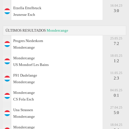
16.04.23
Etzella Ettelbruck
3:0
Jeunesse Esch
ÚLTIMOS RESULTADOS
Mondercange
25.05.25
Progres Niederkorn
7:2
Mondercange
18.05.25
Mondercange
1:2
US Mondorf Les Bains
11.05.25
F91 Dudelange
2:3
Mondercange
04.05.25
Mondercange
0:1
CS Fola Esch
27.04.25
Una Strassen
5:0
Mondercange
18.04.25
Mondercange