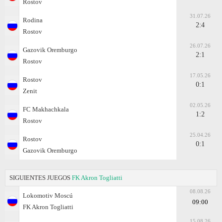
Rostov
31.07.26
Rodina
2:4
Rostov
26.07.26
Gazovik Oremburgo
2:1
Rostov
17.05.26
Rostov
0:1
Zenit
02.05.26
FC Makhachkala
1:2
Rostov
25.04.26
Rostov
0:1
Gazovik Oremburgo
SIGUIENTES JUEGOS
FK Akron Togliatti
08.08.26
Lokomotiv Moscú
09:00
FK Akron Togliatti
15.08.26