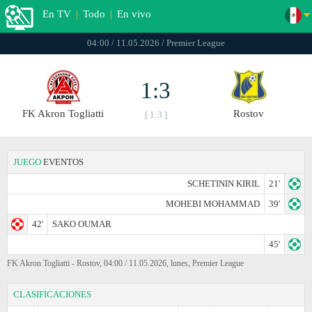
En TV
|
Todo
|
En vivo
04:00 / 11.05.2026 / Premier League
1:3
FK Akron Togliatti
Rostov
[ 1:3 ]
JUEGO
EVENTOS
SCHETININ KIRIL
21'
MOHEBI MOHAMMAD
39'
42'
SAKO OUMAR
45'
FK Akron Togliatti - Rostov, 04:00 / 11.05.2026, lunes, Premier League
CLASIFICACIONES