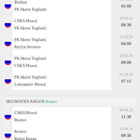
Rodina
05:00
FK Akron Togliatti
18.08.26
CSKA Moscú
09:30
FK Akron Togliatti
23.08.26
FK Akron Togliatti
04:00
Krylya Sovetov
28.08.26
FK Akron Togliatti
09:00
CSKA Moscú
01.09.26
FK Akron Togliatti
07:15
Lokomotiv Moscú
SIGUIENTES JUEGOS
Rostov
08.08.26
CSKA Moscú
11:30
Rostov
15.08.26
Rostov
09:30
Rubin Kazan