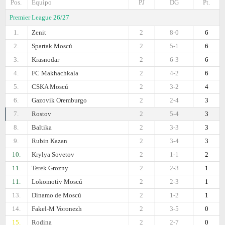
Pos.
Equipo
PJ
DG
Pt.
Premier League 26/27
1.
Zenit
2
8-0
6
2.
Spartak Moscú
2
5-1
6
3.
Krasnodar
2
6-3
6
4.
FC Makhachkala
2
4-2
6
5.
CSKA Moscú
2
3-2
4
6.
Gazovik Oremburgo
2
2-4
3
7.
Rostov
2
5-4
3
8.
Baltika
2
3-3
3
9.
Rubin Kazan
2
3-4
3
10.
Krylya Sovetov
2
1-1
2
11.
Terek Grozny
2
2-3
1
11.
Lokomotiv Moscú
2
2-3
1
13.
Dinamo de Moscú
2
1-2
1
14.
Fakel-M Voronezh
2
3-5
0
15.
Rodina
2
2-7
0