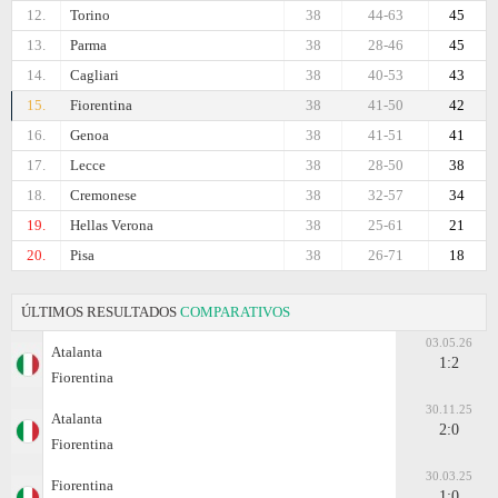
12.
Torino
38
44-63
45
13.
Parma
38
28-46
45
14.
Cagliari
38
40-53
43
15.
Fiorentina
38
41-50
42
16.
Genoa
38
41-51
41
17.
Lecce
38
28-50
38
18.
Cremonese
38
32-57
34
19.
Hellas Verona
38
25-61
21
20.
Pisa
38
26-71
18
ÚLTIMOS RESULTADOS
COMPARATIVOS
03.05.26
Atalanta
1:2
Fiorentina
30.11.25
Atalanta
2:0
Fiorentina
30.03.25
Fiorentina
1:0