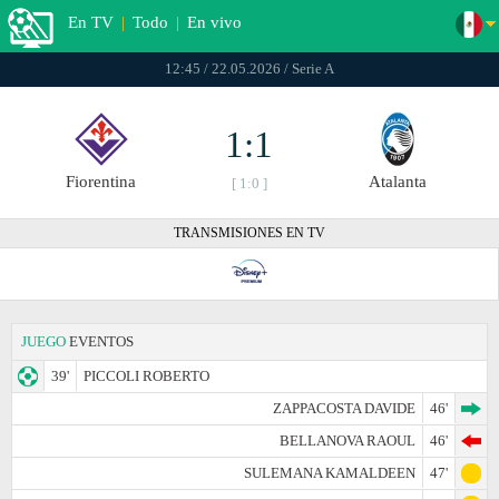
En TV
|
Todo
|
En vivo
12:45 / 22.05.2026 / Serie A
1:1
Fiorentina
Atalanta
[ 1:0 ]
TRANSMISIONES EN TV
JUEGO
EVENTOS
39'
PICCOLI ROBERTO
ZAPPACOSTA DAVIDE
46'
BELLANOVA RAOUL
46'
SULEMANA KAMALDEEN
47'