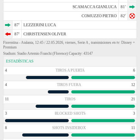
SCAMACCA GIANLUCA
81'
COMUZZO PIETRO
82'
87'
LEZZERINI LUCA
87'
CHRISTENSEN OLIVER
Fiorentina - Atalanta, 12:45 / 22.05.2026, viernes, Serie A , transmisiones en tv: Disney +
Premium
Stadium: Stadio Artemio Franchi (Florence) Capacity: 43147
ESTADÍSTICAS
4
TIROS A PUERTA
6
4
TIROS FUERA
12
11
TIROS
21
3
BLOCKED SHOTS
3
8
SHOTS INSIDEBOX
11