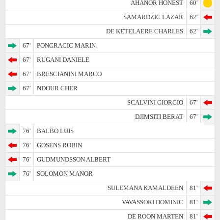
AHANOR HONEST
60'
SAMARDZIC LAZAR
62'
DE KETELAERE CHARLES
62'
67'
PONGRACIC MARIN
67'
RUGANI DANIELE
67'
BRESCIANINI MARCO
67'
NDOUR CHER
SCALVINI GIORGIO
67'
DJIMSITI BERAT
67'
76'
BALBO LUIS
76'
GOSENS ROBIN
76'
GUDMUNDSSON ALBERT
76'
SOLOMON MANOR
SULEMANA KAMALDEEN
81'
VAVASSORI DOMINIC
81'
DE ROON MARTEN
81'