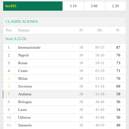
bet365
3.10
3.60
2.20
CLASIFICACIONES
Pos.
Equipo
PJ
DG
Pt.
Serie A 25/26
1.
Internazionale
38
89-35
87
2.
Napoli
38
58-36
76
3.
Roma
38
59-31
73
4.
Como
38
65-29
71
5.
Milan
38
53-35
70
6.
Juventus
38
61-34
69
7.
Atalanta
38
51-36
59
8.
Bologna
38
49-46
56
9.
Lazio
38
41-40
54
10.
Udinese
38
45-48
50
11.
Sassuolo
38
46-50
49