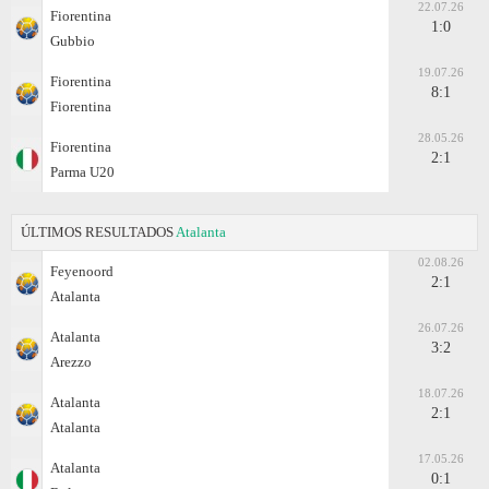
22.07.26
Fiorentina
1:0
Gubbio
19.07.26
Fiorentina
8:1
Fiorentina
28.05.26
Fiorentina
2:1
Parma U20
ÚLTIMOS RESULTADOS
Atalanta
02.08.26
Feyenoord
2:1
Atalanta
26.07.26
Atalanta
3:2
Arezzo
18.07.26
Atalanta
2:1
Atalanta
17.05.26
Atalanta
0:1