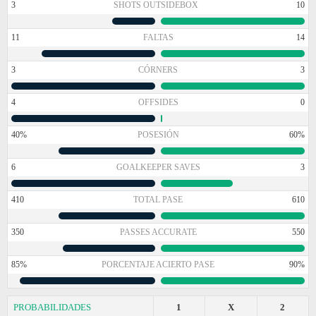
3
SHOTS OUTSIDEBOX
10
11
FALTAS
14
3
CÓRNERS
3
4
OFFSIDES
0
40%
POSESIÓN
60%
6
GOALKEEPER SAVES
3
410
TOTAL PASE
610
350
PASSES ACCURATE
550
85%
PORCENTAJE ACIERTO PASE
90%
PROBABILIDADES
1
X
2