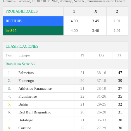
Grêmio - Flamengo, 16:30 / 10.05.2026, domingo, Serie A , transmisiones en tv: Fanatiz
PROBABILIDADES
1
X
2
BETHUB
4.00
3.45
1.91
bet365
4.00
3.40
1.91
CLASIFICACIONES
Pos.
Equipo
PJ
DG
Pt.
Brasileiro Serie A 2
1.
Palmeiras
21
38-16
47
2.
Flamengo
20
37-18
39
3.
Athletico Paranaense
21
28-19
37
4.
Fluminense
22
31-26
35
5.
Bahia
21
29-25
32
6.
Red Bull Bragantino
20
26-20
31
7.
Botafogo
21
35-33
30
8.
Coritiba
22
27-29
30