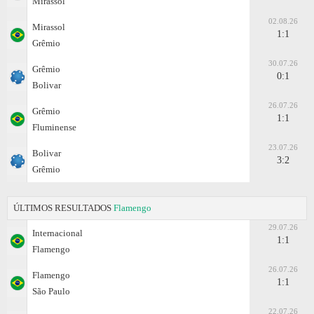
Mirassol
02.08.26
Mirassol
1:1
Grêmio
30.07.26
Grêmio
0:1
Bolivar
26.07.26
Grêmio
1:1
Fluminense
23.07.26
Bolivar
3:2
Grêmio
ÚLTIMOS RESULTADOS
Flamengo
29.07.26
Internacional
1:1
Flamengo
26.07.26
Flamengo
1:1
São Paulo
22.07.26