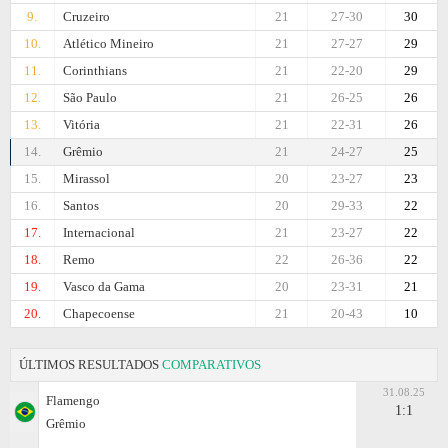
9.
Cruzeiro
21
27-30
30
10.
Atlético Mineiro
21
27-27
29
11.
Corinthians
21
22-20
29
12.
São Paulo
21
26-25
26
13.
Vitória
21
22-31
26
14.
Grêmio
21
24-27
25
15.
Mirassol
20
23-27
23
16.
Santos
20
29-33
22
17.
Internacional
21
23-27
22
18.
Remo
22
26-36
22
19.
Vasco da Gama
20
23-31
21
20.
Chapecoense
21
20-43
10
ÚLTIMOS RESULTADOS
COMPARATIVOS
31.08.25
Flamengo
1:1
Grêmio