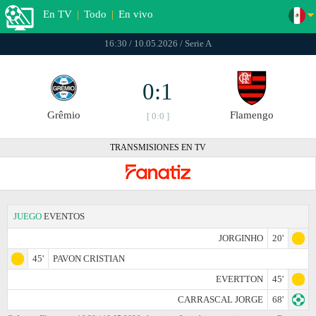
En TV
|
Todo
|
En vivo
16:30 / 10.05.2026 / Serie A
0:1
Grêmio
Flamengo
[ 0:0 ]
TRANSMISIONES EN TV
JUEGO
EVENTOS
JORGINHO
20'
45'
PAVON CRISTIAN
EVERTTON
45'
CARRASCAL JORGE
68'