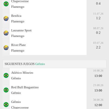
Chapecoense
0:4
Flamengo
11.07.26
Benfica
1:2
Flamengo
08.07.26
Lausanne Sport
0:2
Flamengo
03.07.26
River Plate
2:2
Flamengo
SIGUIENTES JUEGOS
Grêmio
16.08.26
Atlético Mineiro
13:00
Grêmio
23.08.26
Red Bull Bragantino
13:00
Grêmio
30.08.26
Grêmio
12:00
Chapecoense