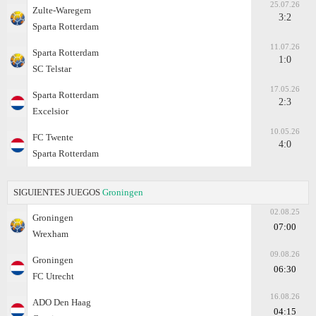
25.07.26
Zulte-Waregem
3:2
Sparta Rotterdam
11.07.26
Sparta Rotterdam
1:0
SC Telstar
17.05.26
Sparta Rotterdam
2:3
Excelsior
10.05.26
FC Twente
4:0
Sparta Rotterdam
SIGUIENTES JUEGOS
Groningen
02.08.25
Groningen
07:00
Wrexham
09.08.26
Groningen
06:30
FC Utrecht
16.08.26
ADO Den Haag
04:15