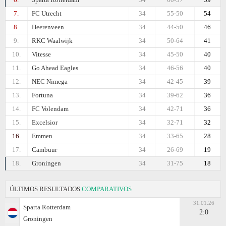
7.
FC Utrecht
34
55-50
54
8.
Heerenveen
34
44-50
46
9.
RKC Waalwijk
34
50-64
41
10.
Vitesse
34
45-50
40
11.
Go Ahead Eagles
34
46-56
40
12.
NEC Nimega
34
42-45
39
13.
Fortuna
34
39-62
36
14.
FC Volendam
34
42-71
36
15.
Excelsior
34
32-71
32
16.
Emmen
34
33-65
28
17.
Cambuur
34
26-69
19
18.
Groningen
34
31-75
18
ÚLTIMOS RESULTADOS
COMPARATIVOS
31.01.26
Sparta Rotterdam
2:0
Groningen