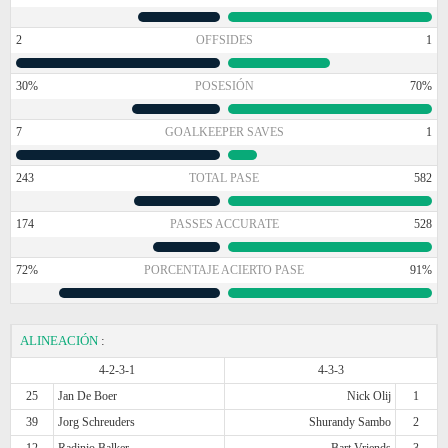
2
OFFSIDES
1
30%
POSESIÓN
70%
7
GOALKEEPER SAVES
1
243
TOTAL PASE
582
174
PASSES ACCURATE
528
72%
PORCENTAJE ACIERTO PASE
91%
ALINEACIÓN
:
4-2-3-1
4-3-3
25
Jan De Boer
Nick Olij
1
39
Jorg Schreuders
Shurandy Sambo
2
12
Radinio Balker
Bart Vriends
3