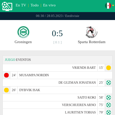
En TV
|
Todo
|
En vivo
06:30 / 28.05.2023 / Eredivisie
0:5
Groningen
Sparta Rotterdam
[ 0:1 ]
JUEGO
EVENTOS
VRIENDS BART
15'
24'
MUSAMPA NORDIN
DE GUZMAN JONATHAN
25'
26'
DYBVIK ISAK
SAITO KOKI
58'
VERSCHUEREN ARNO
75'
LAURITSEN TOBIAS
79'