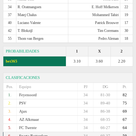
34
R. Oratmangoen
E. Hoff Melkersen
22
37
Matej Chalus
Mohammed Tahiri
19
40
Luciano Valente
Patrick Brouwer
17
42
T. Blokzijl
Tim Coremans
30
55
Thom van Bergen
Pedro Aleman
18
PROBABILIDADES
1
X
2
bet365
3.10
3.60
2.20
CLASIFICACIONES
Pos.
Equipo
PJ
DG
Pt.
1.
Feyenoord
34
81-30
82
2.
PSV
34
89-40
75
3.
Ajax
34
86-38
69
4.
AZ Alkmaar
34
68-35
67
5.
FC Twente
34
66-27
64
6.
Sparta Rotterdam
34
60-37
59