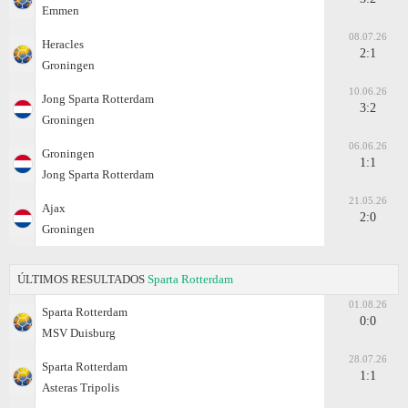
Emmen
08.07.26
Heracles
2:1
Groningen
10.06.26
Jong Sparta Rotterdam
3:2
Groningen
06.06.26
Groningen
1:1
Jong Sparta Rotterdam
21.05.26
Ajax
2:0
Groningen
ÚLTIMOS RESULTADOS
Sparta Rotterdam
01.08.26
Sparta Rotterdam
0:0
MSV Duisburg
28.07.26
Sparta Rotterdam
1:1
Asteras Tripolis