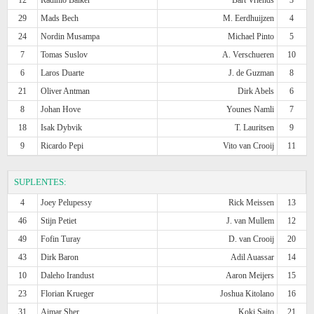
29
Mads Bech
M. Eerdhuijzen
4
24
Nordin Musampa
Michael Pinto
5
7
Tomas Suslov
A. Verschueren
10
6
Laros Duarte
J. de Guzman
8
21
Oliver Antman
Dirk Abels
6
8
Johan Hove
Younes Namli
7
18
Isak Dybvik
T. Lauritsen
9
9
Ricardo Pepi
Vito van Crooij
11
SUPLENTES:
4
Joey Pelupessy
Rick Meissen
13
46
Stijn Petiet
J. van Mullem
12
49
Fofin Turay
D. van Crooij
20
43
Dirk Baron
Adil Auassar
14
10
Daleho Irandust
Aaron Meijers
15
23
Florian Krueger
Joshua Kitolano
16
31
Aimar Sher
Koki Saito
21