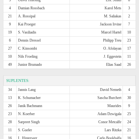
4
Damian Rossbach
Karol Mets
3
21
A. Rossipal
M. Saliakas
2
9
Kai Proeger
Jackson Irvine
7
19
S. Vasiliadis
Marcel Hartel
10
6
Dennis Dressel
Philipp Treu
23
27
C. Kinsombi
O. Afolayan
17
10
Nils Froeling
J. Eggestein
11
49
Junior Brumado
Elias Saad
26
SUPLENTES:
34
Jannis Lang
David Nemeth
4
13
K. Schumacher
Sascha Burchert
30
26
Janik Bachmann
Maurides
9
23
N. Koerber
Adam Dzwigala
25
28
Sarpreet Singh
Conor Metcalfe
24
11
S. Gueler
Lars Ritzka
21
16
L. Hinterseer
Carlo Boukhalfa
16