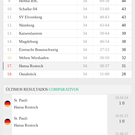
9.
Hertha BSC
34
69-59
48
10.
Schalke 04
34
53-60
43
11.
SV Elversberg
34
49-63
43
12.
Nürnberg
34
43-64
40
13.
Kaiserslautern
34
59-64
39
14.
Magdeburg
34
46-54
38
15.
Eintracht Braunschweig
34
37-53
38
16.
Wehen Wiesbaden
34
36-50
32
17.
Hansa Rostock
34
30-57
31
18.
Osnabrück
34
31-69
28
ÚLTIMOS RESULTADOS
COMPARATIVOS
26.04.24
St. Pauli
1:0
Hansa Rostock
26.02.23
St. Pauli
1:0
Hansa Rostock
21.08.22