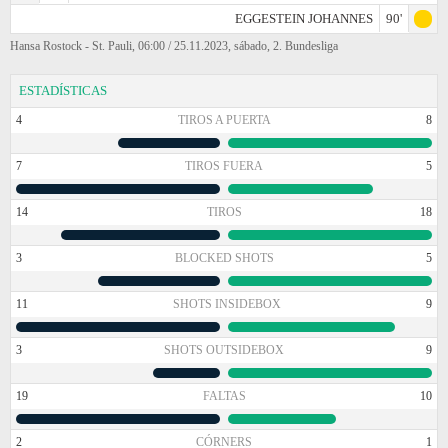
EGGESTEIN JOHANNES
90'
Hansa Rostock - St. Pauli, 06:00 / 25.11.2023, sábado, 2. Bundesliga
ESTADÍSTICAS
4
TIROS A PUERTA
8
7
TIROS FUERA
5
14
TIROS
18
3
BLOCKED SHOTS
5
11
SHOTS INSIDEBOX
9
3
SHOTS OUTSIDEBOX
9
19
FALTAS
10
2
CÓRNERS
1