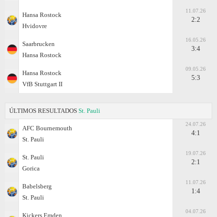
11.07.26
Hansa Rostock
2:2
Hvidovre
16.05.26
Saarbrucken
3:4
Hansa Rostock
09.05.26
Hansa Rostock
5:3
VfB Stuttgart II
ÚLTIMOS RESULTADOS
St. Pauli
24.07.26
AFC Bournemouth
4:1
St. Pauli
19.07.26
St. Pauli
2:1
Gorica
11.07.26
Babelsberg
1:4
St. Pauli
04.07.26
Kickers Emden