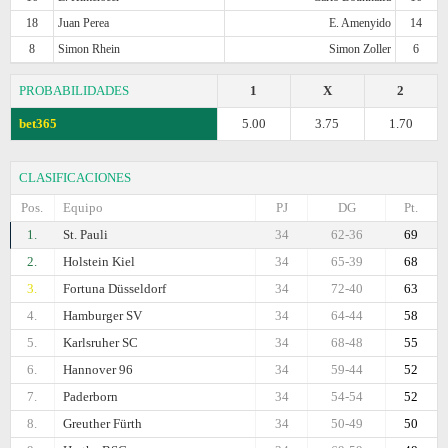
18
Juan Perea
E. Amenyido
14
8
Simon Rhein
Simon Zoller
6
PROBABILIDADES
1
X
2
bet365
5.00
3.75
1.70
CLASIFICACIONES
Pos.
Equipo
PJ
DG
Pt.
1.
St. Pauli
34
62-36
69
2.
Holstein Kiel
34
65-39
68
3.
Fortuna Düsseldorf
34
72-40
63
4.
Hamburger SV
34
64-44
58
5.
Karlsruher SC
34
68-48
55
6.
Hannover 96
34
59-44
52
7.
Paderborn
34
54-54
52
8.
Greuther Fürth
34
50-49
50