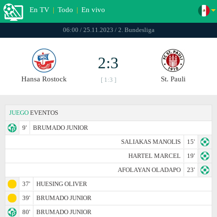
En TV
|
Todo
|
En vivo
06:00 / 25.11.2023 / 2. Bundesliga
2:3
Hansa Rostock
St. Pauli
[ 1:3 ]
JUEGO
EVENTOS
9'
BRUMADO JUNIOR
SALIAKAS MANOLIS
15'
HARTEL MARCEL
19'
AFOLAYAN OLADAPO
23'
37'
HUESING OLIVER
39'
BRUMADO JUNIOR
80'
BRUMADO JUNIOR