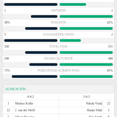
1
OFFSIDES
2
38%
POSESIÓN
62%
5
GOALKEEPER SAVES
2
338
TOTAL PASE
551
248
PASSES ACCURATE
468
73%
PORCENTAJE ACIERTO PASE
85%
ALINEACIÓN
:
4-4-2
3-4-3
1
Markus Kolke
Nikola Vasilj
22
22
J. van der Werff
Hauke Wahl
5
5
Oliver Huesing
Eric Smith
8