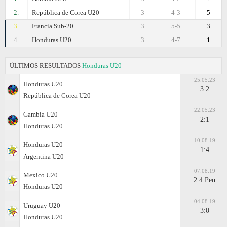
2.
República de Corea U20
3
4-3
5
3.
Francia Sub-20
3
5-5
3
4.
Honduras U20
3
4-7
1
ÚLTIMOS RESULTADOS
Honduras U20
25.05.23
Honduras U20
3:2
República de Corea U20
22.05.23
Gambia U20
2:1
Honduras U20
10.08.19
Honduras U20
1:4
Argentina U20
07.08.19
Mexico U20
2:4 Pen
Honduras U20
04.08.19
Uruguay U20
3:0
Honduras U20