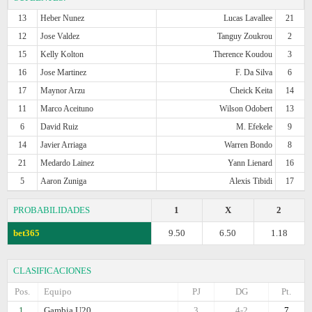
13
Heber Nunez
Lucas Lavallee
21
12
Jose Valdez
Tanguy Zoukrou
2
15
Kelly Kolton
Therence Koudou
3
16
Jose Martinez
F. Da Silva
6
17
Maynor Arzu
Cheick Keita
14
11
Marco Aceituno
Wilson Odobert
13
6
David Ruiz
M. Efekele
9
14
Javier Arriaga
Warren Bondo
8
21
Medardo Lainez
Yann Lienard
16
5
Aaron Zuniga
Alexis Tibidi
17
PROBABILIDADES
1
X
2
bet365
9.50
6.50
1.18
CLASIFICACIONES
Pos.
Equipo
PJ
DG
Pt.
1.
Gambia U20
3
4-2
7