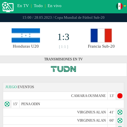
En TV
|
Todo
|
En vivo
15:00 / 28.05.2023 / Copa Mundial de Fútbol Sub-20
1:3
Honduras U20
Francia Sub-20
[ 1:1 ]
TRANSMISIONES EN TV
JUEGO
EVENTOS
CAMARA OUSMANE
13'
15'
PENA ODIN
VIRGINIUS ALAN
41'
VIRGINIUS ALAN
60'