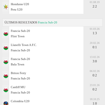
01.08.19
Honduras U20
2:2
Peru U20
ÚLTIMOS RESULTADOS
Francia Sub-20
01.03.26
Francia Sub-20
1:3
Flint Town
20.02.26
Llanelli Town A.F.C.
0:1
Francia Sub-20
13.02.26
Francia Sub-20
3:0
Bala Town
06.02.26
Briton Ferry
0:2
Francia Sub-20
23.01.26
Cardiff MU
0:2
Francia Sub-20
18.10.25
Colombia U20
1:0