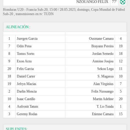
NZOUANGO FELIX
77'
Honduras U20 - Francia Sub-20, 15:00 / 28.05.2023, domingo, Copa Mundial de Fútbol
Sub-20 , transmisiones en tv: TUDN
ALINEACIÓN
:
1
Juergen Garcia
Ousmane Camara
4
7
Odin Pena
Brayann Pereira
19
8
Tomss Sorto
Jordan Semedo
18
9
Exon Arzu
Antoine Joujou
12
20
Felix Garcia
Sekou Lega
11
18
Daniel Carter
S. Magassa
10
19
Jefryn Macias
Alan Virginius
7
2
Darlin Mencia
Felix Nzouango
5
10
Isaac Castillo
Martin Adeline
20
4
Anfronit Tatum
T. Lo-Tutala
1
3
Geremy Rodas
Etienne Camara
15
SUPLENTES: