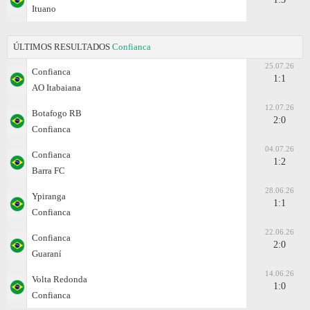
Ituano
ÚLTIMOS RESULTADOS
Confianca
25.07.26
Confianca
1:1
AO Itabaiana
12.07.26
Botafogo RB
2:0
Confianca
04.07.26
Confianca
1:2
Barra FC
28.06.26
Ypiranga
1:1
Confianca
22.06.26
Confianca
2:0
Guaraní
14.06.26
Volta Redonda
1:0
Confianca