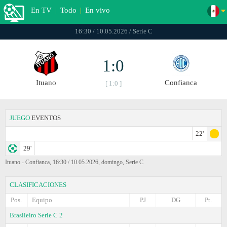
En TV
|
Todo
|
En vivo
16:30 / 10.05.2026 / Serie C
1:0
Ituano
Confianca
[ 1:0 ]
JUEGO
EVENTOS
22'
29'
Ituano - Confianca, 16:30 / 10.05.2026, domingo, Serie C
CLASIFICACIONES
Pos.
Equipo
PJ
DG
Pt.
Brasileiro Serie C 2