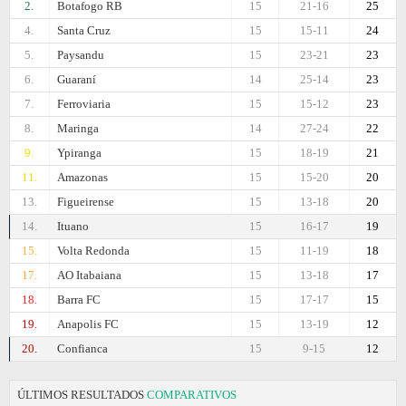
2.
Botafogo RB
15
21-16
25
4.
Santa Cruz
15
15-11
24
5.
Paysandu
15
23-21
23
6.
Guaraní
14
25-14
23
7.
Ferroviaria
15
15-12
23
8.
Maringa
14
27-24
22
9.
Ypiranga
15
18-19
21
11.
Amazonas
15
15-20
20
13.
Figueirense
15
13-18
20
14.
Ituano
15
16-17
19
15.
Volta Redonda
15
11-19
18
17.
AO Itabaiana
15
13-18
17
18.
Barra FC
15
17-17
15
19.
Anapolis FC
15
13-19
12
20.
Confianca
15
9-15
12
ÚLTIMOS RESULTADOS
COMPARATIVOS