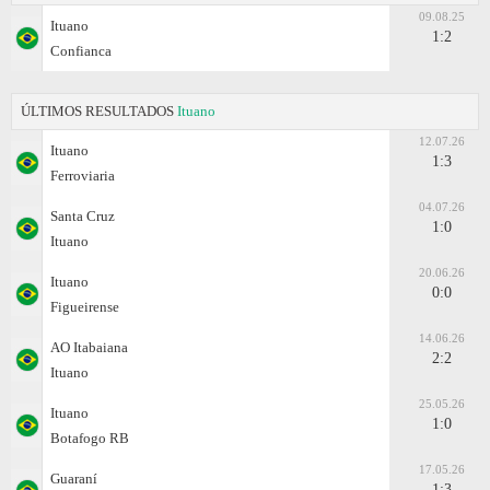
09.08.25
Ituano
1:2
Confianca
ÚLTIMOS RESULTADOS
Ituano
12.07.26
Ituano
1:3
Ferroviaria
04.07.26
Santa Cruz
1:0
Ituano
20.06.26
Ituano
0:0
Figueirense
14.06.26
AO Itabaiana
2:2
Ituano
25.05.26
Ituano
1:0
Botafogo RB
17.05.26
Guaraní
1:3