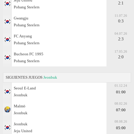
Jeju United
2:1
Pohang Steelers
11.07.26
Gwangju
0:3
Pohang Steelers
04.07.26
FC Anyang
2:3
Pohang Steelers
17.05.26
Bucheon FC 1995
2:0
Pohang Steelers
SIGUIENTES JUEGOS
Jeonbuk
01.12.24
Seoul E-Land
01:00
Jeonbuk
08.02.26
Malmö
07:00
Jeonbuk
08.08.26
Jeonbuk
05:00
Jeju United