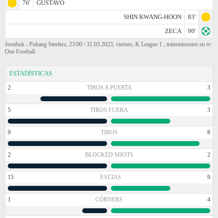
76'
GUSTAVO
SHIN KWANG-HOON
83'
ZECA
90'
Jeonbuk - Pohang Steelers, 23:00 / 31.03.2023, viernes, K League 1 , transmisiones en tv:
One Football
ESTADÍSTICAS
2
TIROS A PUERTA
3
5
TIROS FUERA
3
9
TIROS
8
2
BLOCKED SHOTS
2
15
FALTAS
9
1
CÓRNERS
4