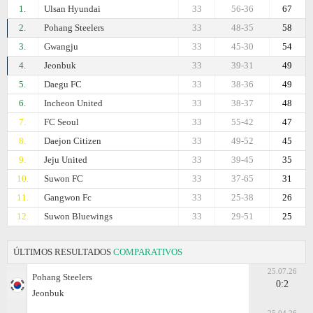
1.
Ulsan Hyundai
33
56-36
67
2.
Pohang Steelers
33
48-35
58
3.
Gwangju
33
45-30
54
4.
Jeonbuk
33
39-31
49
5.
Daegu FC
33
38-36
49
6.
Incheon United
33
38-37
48
7.
FC Seoul
33
55-42
47
8.
Daejon Citizen
33
49-52
45
9.
Jeju United
33
39-45
35
10.
Suwon FC
33
37-65
31
11.
Gangwon Fc
33
25-38
26
12.
Suwon Bluewings
33
29-51
25
ÚLTIMOS RESULTADOS
COMPARATIVOS
25.07.26
Pohang Steelers
0:2
Jeonbuk