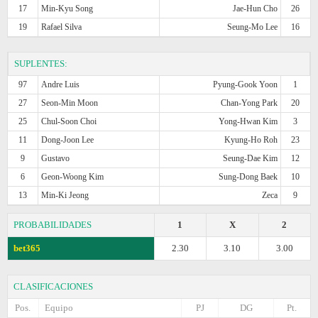
17
Min-Kyu Song
Jae-Hun Cho
26
19
Rafael Silva
Seung-Mo Lee
16
SUPLENTES:
97
Andre Luis
Pyung-Gook Yoon
1
27
Seon-Min Moon
Chan-Yong Park
20
25
Chul-Soon Choi
Yong-Hwan Kim
3
11
Dong-Joon Lee
Kyung-Ho Roh
23
9
Gustavo
Seung-Dae Kim
12
6
Geon-Woong Kim
Sung-Dong Baek
10
13
Min-Ki Jeong
Zeca
9
PROBABILIDADES
1
X
2
bet365
2.30
3.10
3.00
CLASIFICACIONES
Pos.
Equipo
PJ
DG
Pt.