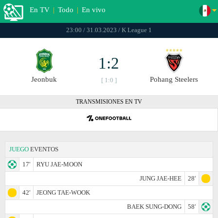
En TV
|
Todo
|
En vivo
23:00 / 31.03.2023 / K League 1
1:2
Jeonbuk
Pohang Steelers
[ 1:0 ]
TRANSMISIONES EN TV
JUEGO
EVENTOS
17'
RYU JAE-MOON
JUNG JAE-HEE
28'
42'
JEONG TAE-WOOK
BAEK SUNG-DONG
58'