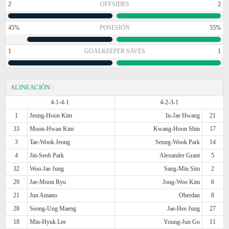
2
OFFSIDES
2
45%
POSESIÓN
55%
1
GOALKEEPER SAVES
1
ALINEACIÓN
:
4-1-4-1
4-2-3-1
1
Jeong-Hoon Kim
In-Jae Hwang
21
33
Moon-Hwan Kim
Kwang-Hoon Shin
17
3
Tae-Wook Jeong
Seung-Wook Park
14
4
Jin-Seob Park
Alexander Grant
5
32
Woo-Jae Jung
Sang-Min Sim
2
29
Jae-Moon Ryu
Jong-Woo Kim
6
21
Jun Amano
Oberdan
8
28
Seong-Ung Maeng
Jae-Hee Jung
27
18
Min-Hyuk Lee
Young-Jun Go
11