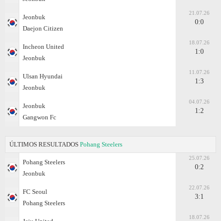
21.07.26
Jeonbuk
0:0
Daejon Citizen
18.07.26
Incheon United
1:0
Jeonbuk
11.07.26
Ulsan Hyundai
1:3
Jeonbuk
04.07.26
Jeonbuk
1:2
Gangwon Fc
ÚLTIMOS RESULTADOS
Pohang Steelers
25.07.26
Pohang Steelers
0:2
Jeonbuk
22.07.26
FC Seoul
3:1
Pohang Steelers
18.07.26