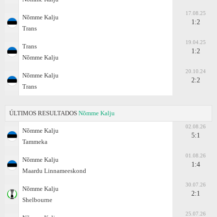
17.08.25
Nõmme Kalju
1:2
Trans
19.04.25
Trans
1:2
Nõmme Kalju
20.10.24
Nõmme Kalju
2:2
Trans
ÚLTIMOS RESULTADOS
Nõmme Kalju
02.08.26
Nõmme Kalju
5:1
Tammeka
01.08.26
Nõmme Kalju
1:4
Maardu Linnameeskond
30.07.26
Nõmme Kalju
2:1
Shelbourne
25.07.26