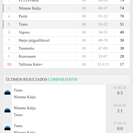
2.
FCI Levadia
36
89-36
79
3.
Nõmme Kalju
36
69-37
74
4.
Paide
36
63-32
70
5.
Trans
36
53-52
51
6.
Vaprus
36
54-51
49
7.
Harju jalgpallikool
36
49-70
36
8.
Tammeka
36
47-83
30
9.
Kuressaare
36
32-67
28
10.
Tallinna Kalev
36
32-113
17
ÚLTIMOS RESULTADOS
COMPARATIVOS
01.05.26
Trans
0:3
Nõmme Kalju
03.04.26
Nõmme Kalju
2:1
Trans
17.09.25
Trans
0:0
Nõmme Kalju