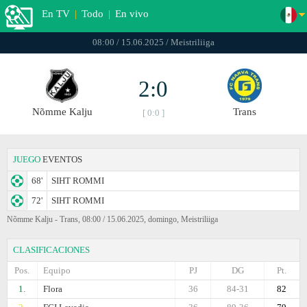
En TV
|
Todo
|
En vivo
08:00 / 15.06.2025 / Meistriliiga
2:0
Nõmme Kalju
Trans
[ 0:0 ]
JUEGO
EVENTOS
68'
SIHT ROMMI
72'
SIHT ROMMI
Nõmme Kalju - Trans, 08:00 / 15.06.2025, domingo, Meistriliiga
CLASIFICACIONES
Pos.
Equipo
PJ
DG
Pt.
1.
Flora
36
84-31
82