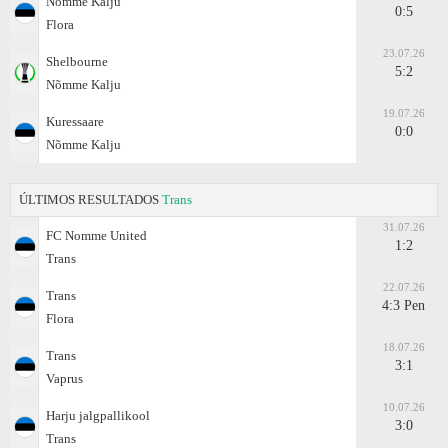
Nõmme Kalju
0:5
Flora
23.07.26
Shelbourne
5:2
Nõmme Kalju
19.07.26
Kuressaare
0:0
Nõmme Kalju
ÚLTIMOS RESULTADOS
Trans
31.07.26
FC Nomme United
1:2
Trans
22.07.26
Trans
4:3 Pen
Flora
18.07.26
Trans
3:1
Vaprus
10.07.26
Harju jalgpallikool
3:0
Trans