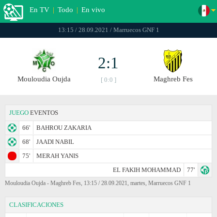
En TV
|
Todo
|
En vivo
13:15 / 28.09.2021 / Marruecos GNF 1
2:1
Mouloudia Oujda
Maghreb Fes
[ 0:0 ]
JUEGO
EVENTOS
66'
BAHROU ZAKARIA
68'
JAADI NABIL
75'
MERAH YANIS
EL FAKIH MOHAMMAD
77'
Mouloudia Oujda - Maghreb Fes, 13:15 / 28.09.2021, martes, Marruecos GNF 1
CLASIFICACIONES