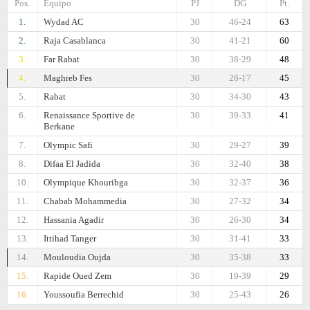
Pos.
Equipo
PJ
DG
Pt.
1.
Wydad AC
30
46-24
63
2.
Raja Casablanca
30
41-21
60
3.
Far Rabat
30
38-29
48
4.
Maghreb Fes
30
28-17
45
5.
Rabat
30
34-30
43
6.
Renaissance Sportive de
30
39-33
41
Berkane
7.
Olympic Safi
30
29-27
39
8.
Difaa El Jadida
30
32-40
38
10.
Olympique Khouribga
30
32-37
36
11.
Chabab Mohammedia
30
27-32
34
12.
Hassania Agadir
30
26-30
34
13.
Ittihad Tanger
30
31-41
33
14.
Mouloudia Oujda
30
35-38
33
15.
Rapide Oued Zem
30
19-39
29
16.
Youssoufia Berrechid
30
25-43
26