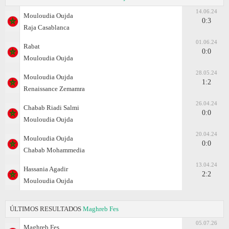
14.06.24
Mouloudia Oujda
0:3
Raja Casablanca
01.06.24
Rabat
0:0
Mouloudia Oujda
28.05.24
Mouloudia Oujda
1:2
Renaissance Zemamra
26.04.24
Chabab Riadi Salmi
0:0
Mouloudia Oujda
20.04.24
Mouloudia Oujda
0:0
Chabab Mohammedia
13.04.24
Hassania Agadir
2:2
Mouloudia Oujda
ÚLTIMOS RESULTADOS
Maghreb Fes
05.07.26
Maghreb Fes