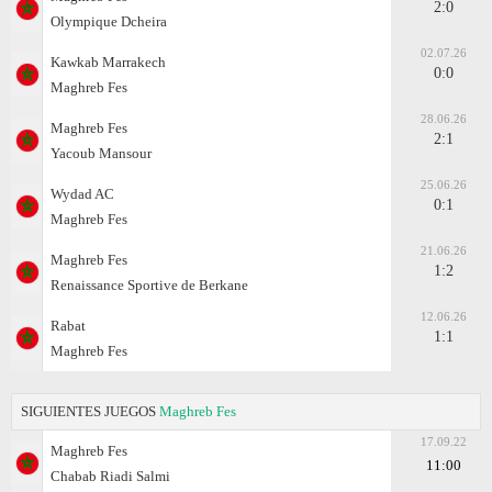
2:0
Olympique Dcheira
02.07.26
Kawkab Marrakech
0:0
Maghreb Fes
28.06.26
Maghreb Fes
2:1
Yacoub Mansour
25.06.26
Wydad AC
0:1
Maghreb Fes
21.06.26
Maghreb Fes
1:2
Renaissance Sportive de Berkane
12.06.26
Rabat
1:1
Maghreb Fes
SIGUIENTES JUEGOS
Maghreb Fes
17.09.22
Maghreb Fes
11:00
Chabab Riadi Salmi