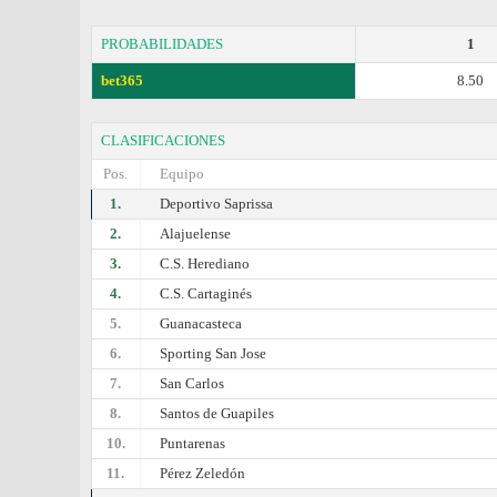
PROBABILIDADES
1
bet365
8.50
CLASIFICACIONES
Pos.
Equipo
1.
Deportivo Saprissa
2.
Alajuelense
3.
C.S. Herediano
4.
C.S. Cartaginés
5.
Guanacasteca
6.
Sporting San Jose
7.
San Carlos
8.
Santos de Guapiles
10.
Puntarenas
11.
Pérez Zeledón