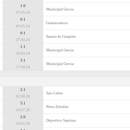
1:0
Municipal Grecia
07.05.24
0:1
Guanacasteca
03.05.24
0:1
Santos de Guapiles
27.04.24
1:1
Municipal Grecia
20.04.24
3:1
Municipal Grecia
17.04.24
2:1
San Carlos
02.08.26
5:1
Pérez Zeledón
24.07.26
2:0
Deportivo Saprissa
16.05.26