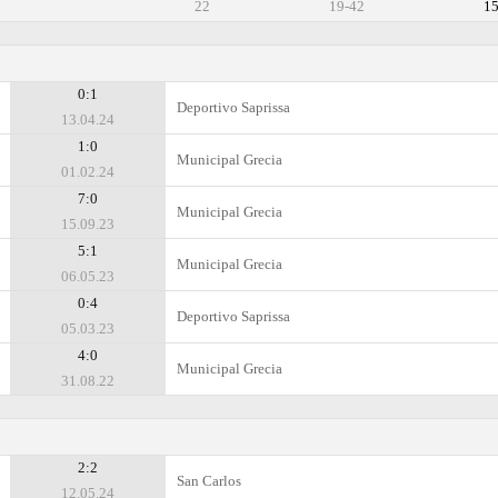
22
19-42
1
0:1
Deportivo Saprissa
13.04.24
1:0
Municipal Grecia
01.02.24
7:0
Municipal Grecia
15.09.23
5:1
Municipal Grecia
06.05.23
0:4
Deportivo Saprissa
05.03.23
4:0
Municipal Grecia
31.08.22
2:2
San Carlos
12.05.24