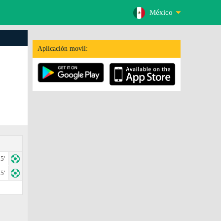
México
Aplicación movil:
5'
5'