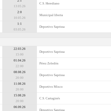
2:1
C.S. Herediano
13.05.26
2:0
Municipal liberia
10.05.26
1:1
Deportivo Saprissa
03.05.26
22.03.26
Deportivo Saprissa
15:00
01.04.26
Pérez Zeledón
22:00
08.08.26
Deportivo Saprissa
20:00
11.08.26
Deportivo Mixco
20:00
15.08.26
C.S. Cartaginés
20:00
06.09.26
Deportivo Saprissa