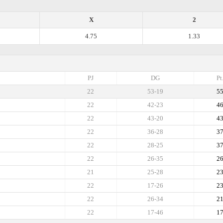
X
2
4.75
1.33
PJ
DG
Pt
22
53-19
5
22
42-23
4
22
43-20
4
22
36-28
3
22
28-25
3
22
26-35
2
21
25-28
2
22
17-26
2
22
26-34
2
22
17-46
1