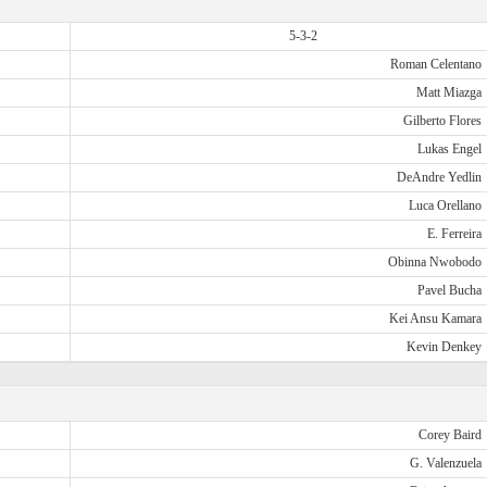
5-3-2
Roman Celentano
Matt Miazga
Gilberto Flores
Lukas Engel
DeAndre Yedlin
Luca Orellano
E. Ferreira
Obinna Nwobodo
Pavel Bucha
Kei Ansu Kamara
Kevin Denkey
Corey Baird
G. Valenzuela