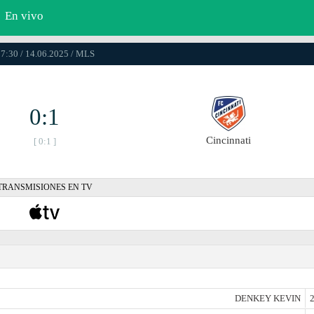
En vivo
7:30 / 14.06.2025 / MLS
0:1
Cincinnati
[ 0:1 ]
TRANSMISIONES EN TV
DENKEY KEVIN
2