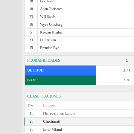
38
Eric Klein
18
Allan Oyirwoth
23
Will Sands
16
Wyatt Omsberg
5
Keegan Hughes
33
D. Parisian
15
Brandon Bye
PROBABILIDADES
1
BETHUB
2.71
bet365
2.70
CLASIFICACIONES
Pos.
Equipo
1.
Philadelphia Union
2.
Cincinnati
3.
Inter Miami