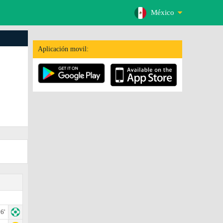
México
Aplicación movil:
6'