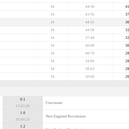
34
44-56
4
34
43-56
3
34
44-51
3
34
44-58
3
34
37-44
3
34
46-66
3
34
46-70
2
34
34-60
2
34
38-63
2
34
30-66
2
6:1
Cincinnati
15.03.26
1:0
New England Revolusion
05.04.25
1:2