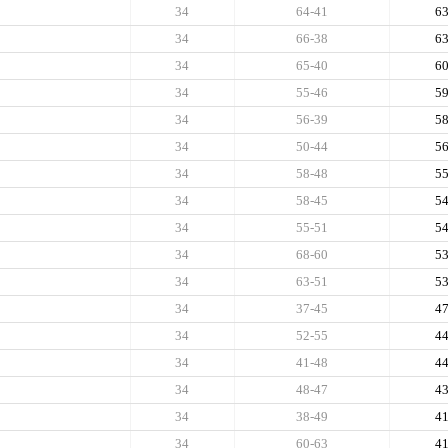
34
64-41
6
34
66-38
6
34
65-40
6
34
55-46
5
34
56-39
5
34
50-44
5
34
58-48
5
34
58-45
5
34
55-51
5
34
68-60
5
34
63-51
5
34
37-45
4
34
52-55
4
34
41-48
4
34
48-47
4
34
38-49
4
34
60-63
4