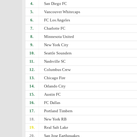
4.
San Diego FC
5.
Vancouver Whitecaps
6.
FC Los Angeles
7.
Charlotte FC
8.
Minnesota United
9.
New York City
10.
Seattle Sounders
11.
Nashville SC
12.
Columbus Crew
13.
Chicago Fire
14.
Orlando City
15.
Austin FC
16.
FC Dallas
17.
Portland Timbers
18.
New York RB
19.
Real Salt Lake
20.
San Jose Earthquakes