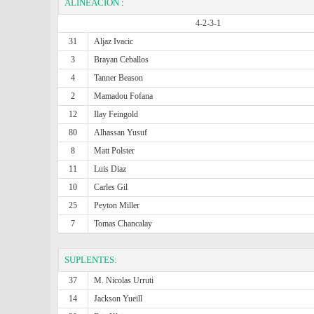
ALINEACIÓN
:
4-2-3-1
31
Aljaz Ivacic
3
Brayan Ceballos
4
Tanner Beason
2
Mamadou Fofana
12
Ilay Feingold
80
Alhassan Yusuf
8
Matt Polster
11
Luis Diaz
10
Carles Gil
25
Peyton Miller
7
Tomas Chancalay
SUPLENTES:
37
M. Nicolas Urruti
14
Jackson Yueill