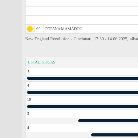
90'
FOFANA MAMADOU
New England Revolusion - Cincinnati, 17:30 / 14.06.2025, sába
ESTADÍSTICAS
3
4
10
3
4