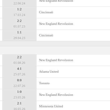
New England Revolusion
22.06.24
1:2
Cincinnati
17.03.24
2:2
New England Revolusion
01.07.23
1:1
Cincinnati
29.04.23
2:2
New England Revolusion
01.08.26
4:1
Atlanta United
25.07.26
0:0
Toronto
22.07.26
1:0
New England Revolusion
23.05.26
2:1
Minnesota United
16.05.26