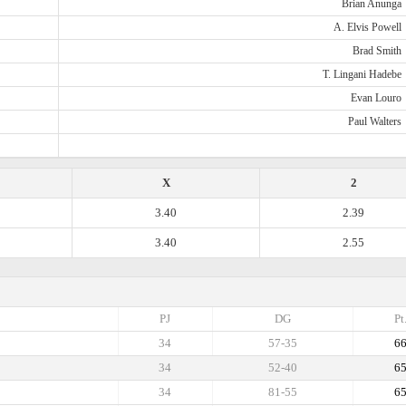
Brian Anunga
A. Elvis Powell
Brad Smith
T. Lingani Hadebe
Evan Louro
Paul Walters
X
2
3.40
2.39
3.40
2.55
PJ
DG
Pt
34
57-35
6
34
52-40
6
34
81-55
6