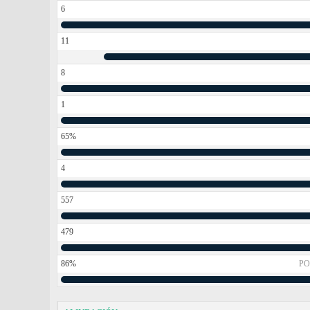
6
11
8
1
65%
4
557
479
86%
PO