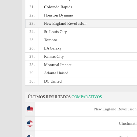
21.
Colorado Rapids
22.
Houston Dynamo
23.
New England Revolusion
24.
St. Louis City
25.
Toronto
26.
LA Galaxy
27.
Kansas City
28.
Montreal Impact
29.
Atlanta United
30.
DC United
ÚLTIMOS RESULTADOS
COMPARATIVOS
New England Revolusion
Cincinnati