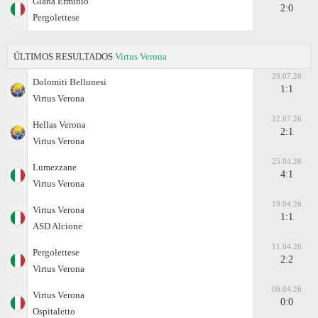
Giana Erminio
2:0
Pergolettese
ÚLTIMOS RESULTADOS
Virtus Verona
29.07.26
Dolomiti Bellunesi
1:1
Virtus Verona
22.07.26
Hellas Verona
2:1
Virtus Verona
25.04.26
Lumezzane
4:1
Virtus Verona
19.04.26
Virtus Verona
1:1
ASD Alcione
11.04.26
Pergolettese
2:2
Virtus Verona
06.04.26
Virtus Verona
0:0
Ospitaletto