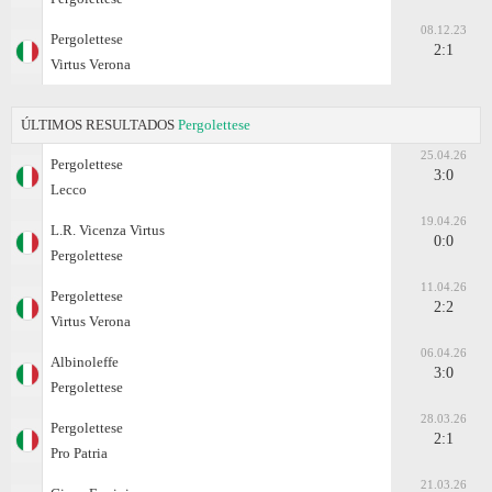
08.12.23
Pergolettese
2:1
Virtus Verona
ÚLTIMOS RESULTADOS
Pergolettese
25.04.26
Pergolettese
3:0
Lecco
19.04.26
L.R. Vicenza Virtus
0:0
Pergolettese
11.04.26
Pergolettese
2:2
Virtus Verona
06.04.26
Albinoleffe
3:0
Pergolettese
28.03.26
Pergolettese
2:1
Pro Patria
21.03.26