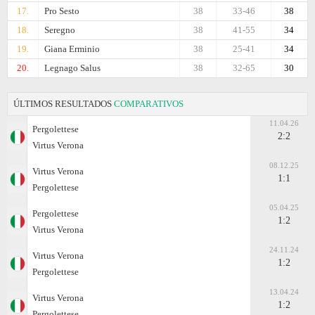
17.
Pro Sesto
38
33-46
38
18.
Seregno
38
41-55
34
19.
Giana Erminio
38
25-41
34
20.
Legnago Salus
38
32-65
30
ÚLTIMOS RESULTADOS
COMPARATIVOS
11.04.26
Pergolettese
2:2
Virtus Verona
08.12.25
Virtus Verona
1:1
Pergolettese
05.04.25
Pergolettese
1:2
Virtus Verona
24.11.24
Virtus Verona
1:2
Pergolettese
13.04.24
Virtus Verona
1:2
Pergolettese