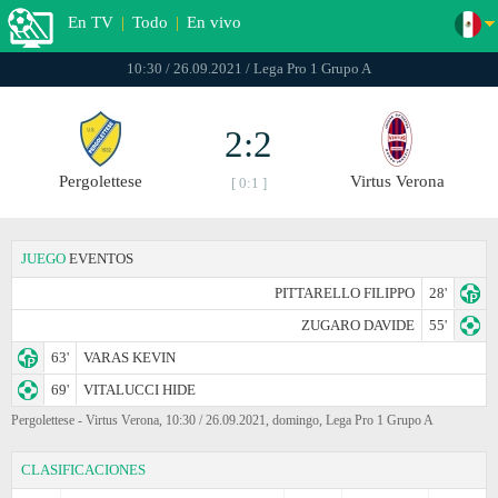
En TV
|
Todo
|
En vivo
10:30 / 26.09.2021 / Lega Pro 1 Grupo A
2:2
Pergolettese
Virtus Verona
[ 0:1 ]
JUEGO
EVENTOS
PITTARELLO FILIPPO
28'
ZUGARO DAVIDE
55'
63'
VARAS KEVIN
69'
VITALUCCI HIDE
Pergolettese - Virtus Verona, 10:30 / 26.09.2021, domingo, Lega Pro 1 Grupo A
CLASIFICACIONES