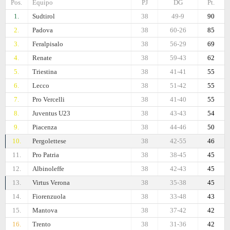
Pos.
Equipo
PJ
DG
Pt.
1.
Sudtirol
38
49-9
90
2.
Padova
38
60-26
85
3.
Feralpisalo
38
56-29
69
4.
Renate
38
59-43
62
5.
Triestina
38
41-41
55
6.
Lecco
38
51-42
55
7.
Pro Vercelli
38
41-40
55
8.
Juventus U23
38
43-43
54
9.
Piacenza
38
44-46
50
10.
Pergolettese
38
42-55
46
11.
Pro Patria
38
38-45
45
12.
Albinoleffe
38
42-43
45
13.
Virtus Verona
38
35-38
45
14.
Fiorenzuola
38
33-48
43
15.
Mantova
38
37-42
42
16.
Trento
38
31-36
42