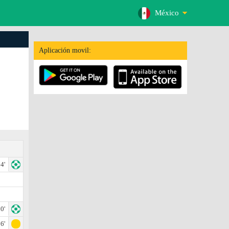
México
Aplicación movil:
4'
0'
6'