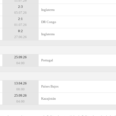
11.07.26
2:3
Inglaterra
05.07.26
2:1
DR Congo
01.07.26
0:2
Inglaterra
27.06.26
25.09.26
Portugal
04:00
13.04.26
Países Bajos
08:00
25.09.26
Kazajistán
04:00