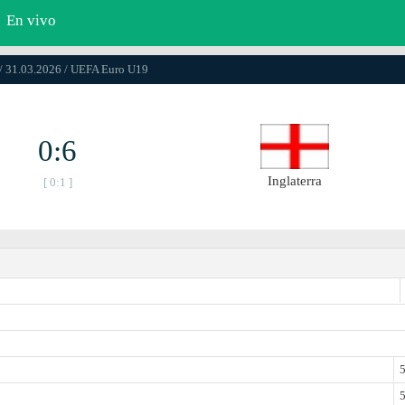
En vivo
/ 31.03.2026 / UEFA Euro U19
0:6
Inglaterra
[ 0:1 ]
5
5