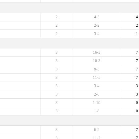
2
4-3
4
2
2-2
2
2
3-4
1
3
16-3
7
3
10-3
7
3
9-3
7
3
11-5
7
3
3-4
3
3
2-8
3
3
1-19
0
3
1-8
0
3
6-2
7
3
11-2
7