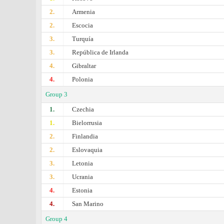
2.
Armenia
2.
Escocia
3.
Turquía
3.
República de Irlanda
4.
Gibraltar
4.
Polonia
Group 3
1.
Czechia
1.
Bielorrusia
2.
Finlandia
2.
Eslovaquia
3.
Letonia
3.
Ucrania
4.
Estonia
4.
San Marino
Group 4