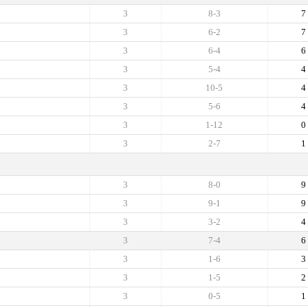
3
8-3
7
3
6-2
7
3
6-4
6
3
5-4
4
3
10-5
4
3
5-6
4
3
1-12
0
3
2-7
1
3
8-0
9
3
9-1
9
3
3-2
4
3
7-4
6
3
1-6
3
3
1-5
2
3
0-5
1