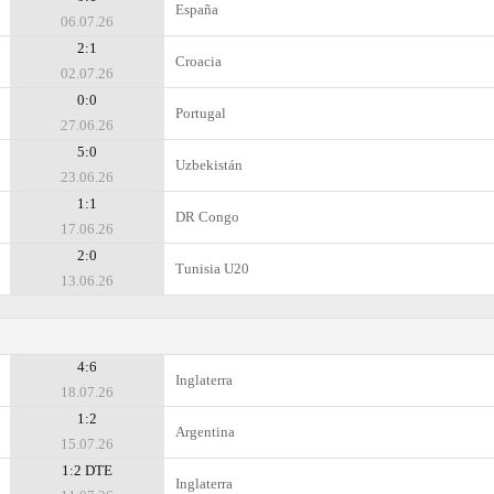
España
06.07.26
2:1
Croacia
02.07.26
0:0
Portugal
27.06.26
5:0
Uzbekistán
23.06.26
1:1
DR Congo
17.06.26
2:0
Tunisia U20
13.06.26
4:6
Inglaterra
18.07.26
1:2
Argentina
15.07.26
1:2 DTE
Inglaterra