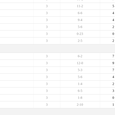
3
11-2
5
3
6-6
4
3
9-4
4
3
5-6
2
3
0-23
0
3
2-5
2
3
6-2
7
3
12-0
9
3
5-3
7
3
5-6
4
3
1-4
2
3
6-5
3
3
1-8
0
3
2-10
1