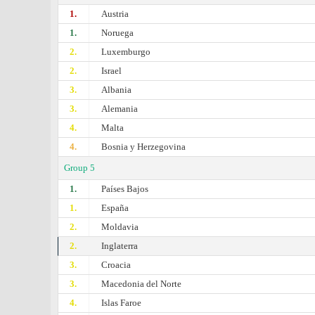
1.
Austria
1.
Noruega
2.
Luxemburgo
2.
Israel
3.
Albania
3.
Alemania
4.
Malta
4.
Bosnia y Herzegovina
Group 5
1.
Países Bajos
1.
España
2.
Moldavia
2.
Inglaterra
3.
Croacia
3.
Macedonia del Norte
4.
Islas Faroe