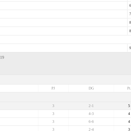
6
7
8
8
9
U19
PJ
DG
Pt
3
2-1
5
3
4-3
4
3
6-6
4
3
2-4
3