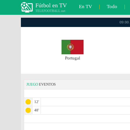
Fútbol en TV
En TV
|
Todo
|
TELEFOOTBALL.net
09:00 
Portugal
JUEGO
EVENTOS
12'
48'