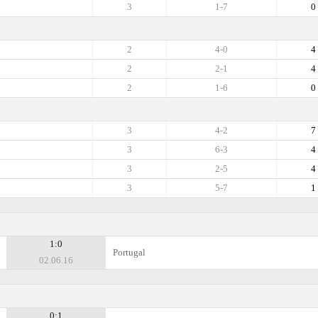
3
1-7
0
2
4-0
4
2
2-1
4
2
1-6
0
3
4-2
7
3
6-3
4
3
2-5
4
3
5-7
1
1:0
Portugal
02.06.16
0:1