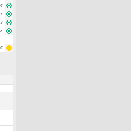
0'
5'
5'
8'
0'
.