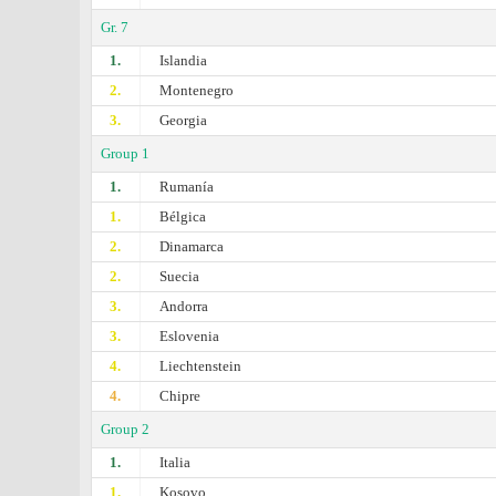
Gr. 7
1.
Islandia
2.
Montenegro
3.
Georgia
Group 1
1.
Rumanía
1.
Bélgica
2.
Dinamarca
2.
Suecia
3.
Andorra
3.
Eslovenia
4.
Liechtenstein
4.
Chipre
Group 2
1.
Italia
1.
Kosovo