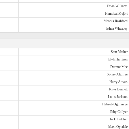
Ethan Williams
Hannibal Mejbri
Marcus Rashford
Ethan Wheatley
Sam Mather
Elyh Harrison
Dermot Mee
Sonny Aljofree
Harry Amass
Rhys Bennett
Louis Jackson
Habeeb Ogunneye
Toby Collyer
Jack Fletcher
Maxi Oyedele