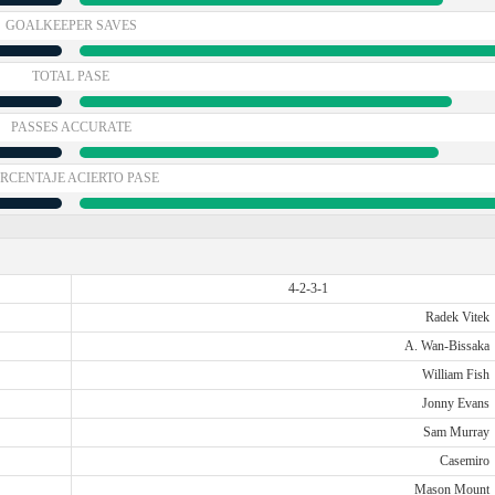
GOALKEEPER SAVES
TOTAL PASE
PASSES ACCURATE
RCENTAJE ACIERTO PASE
4-2-3-1
Radek Vitek
A. Wan-Bissaka
William Fish
Jonny Evans
Sam Murray
Casemiro
Mason Mount