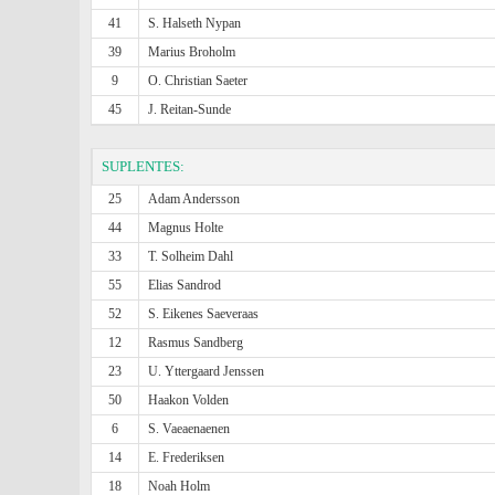
41
S. Halseth Nypan
39
Marius Broholm
9
O. Christian Saeter
45
J. Reitan-Sunde
SUPLENTES:
25
Adam Andersson
44
Magnus Holte
33
T. Solheim Dahl
55
Elias Sandrod
52
S. Eikenes Saeveraas
12
Rasmus Sandberg
23
U. Yttergaard Jenssen
50
Haakon Volden
6
S. Vaeaenaenen
14
E. Frederiksen
18
Noah Holm