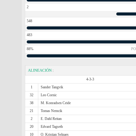
2
548
483
88%
PO
ALINEACIÓN
:
4-3-3
1
Sander Tangvik
32
Leo Cornic
38
M. Konradsen Ceide
21
Tomas Nemcik
2
E. Dahl Reitan
20
Edvard Tagseth
10
O. Kristian Selnaes