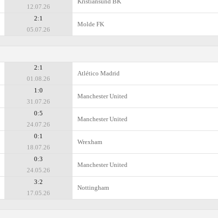
Kristiansund BK
12.07.26
2:1
Molde FK
05.07.26
2:1
Atlético Madrid
01.08.26
1:0
Manchester United
31.07.26
0:5
Manchester United
24.07.26
0:1
Wrexham
18.07.26
0:3
Manchester United
24.05.26
3:2
Nottingham
17.05.26