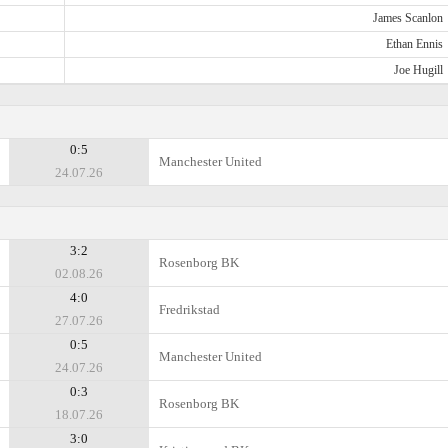
James Scanlon
Ethan Ennis
Joe Hugill
0:5
Manchester United
24.07.26
3:2
Rosenborg BK
02.08.26
4:0
Fredrikstad
27.07.26
0:5
Manchester United
24.07.26
0:3
Rosenborg BK
18.07.26
3:0