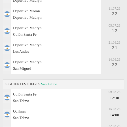
Deportivo Madryn
11.07.26
Deportivo Morón
2:2
Deportivo Madryn
05.07.26
Deportivo Madryn
1:2
Colón Santa Fe
21.06.26
Deportivo Madryn
2:1
Los Andes
14.06.26
Deportivo Madryn
2:2
San Miguel
SIGUIENTES JUEGOS
San Telmo
09.08.26
Colón Santa Fe
12:30
San Telmo
15.08.26
Quilmes
14:00
San Telmo
22.08.26