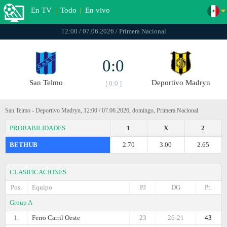
En TV
|
Todo
|
En vivo
12:00 / 07.06.2026 / Primera Nacional
0:0
San Telmo
Deportivo Madryn
[ 0:0 ]
San Telmo - Deportivo Madryn, 12:00 / 07.06.2026, domingo, Primera Nacional
PROBABILIDADES
1
X
2
BETHUB
2.70
3.00
2.65
CLASIFICACIONES
Pos.
Equipo
PJ
DG
Pt.
Group A
1.
Ferro Carril Oeste
23
26-21
43