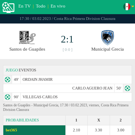
En TV
|
Todo
|
En vivo
17:30 / 03.02.2023 / Costa Rica Primera Division Clausura
2:1
Santos de Guapiles
Municipal Grecia
[ 0:0 ]
JUEGO
EVENTOS
49'
ORDAIN JHAMIR
CARLO AGUERO JEAN
50'
90'
VILLEGAS CARLOS
Santos de Guapiles - Municipal Grecia, 17:30 / 03.02.2023, viernes, Costa Rica Primera
Division Clausura
PROBABILIDADES
1
X
2
bet365
2.10
3.30
3.00